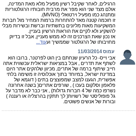
הרגילים, לאחר שקיבל רשיון מפעיל מלא מאת המדינה,
אולם מצד שני הוא מפר את מרבית חובותיו הרגולטוריות
ומתנהג כמו מפעיל וירטואלי (MVNO).
זו חוכמה קטנה מאד להתחרות ברמות המחיר מול חברות
המשקיעות מאות מליונים בתשתיות וברשת ובשירות מבלי
להשקיע ולא לקיים את הוראות הרשיון בעניין.
אז נכון שאת הצרכנים זה לא ממש מעניין, אבל זו בדיוק
מחויבותו של הרגולטור שממשיך וע
עוד...
עמוס
11/03/2014
אבי וייס- כל הרעיון שנחתם בין הוט לפרטנר, ברובו הוא
לשתף את תדרים , אבל במציאות ישראלית עכשווית אתה
חייב שיתוף ברמה של אתרים, מכיוון שלהקים אתר היום
במדינת ישראל, במיוחד בתוך אוכלוסיה זו משימה בלתי
אפשרית, הגענו למצב שמפוצצים בתים ( דוגמא של
פלאפון וסלקום בעכו ) , שורפים אתרים( בשנה אחרונה
נשרפו כמה של 4 חברות גדולות) , אני כבר לא מדבר על
גל פופוליסטי של רשויות( לך תתקין בהרצליה או רעננה )
ובורות של אנשים פשוטים.