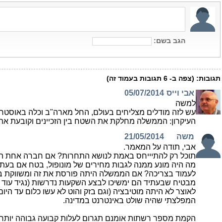
הגב בשם:
תגובות:
(צפה ב-
6
תגובות בעמוד זה)
אבי וייס
05/07/2014
למשה
עש לזה מודלים מצליחים בעולם, החל מארה"ב וכלה באוסטרליה
העיקרון: הממשלה מחלקת את השטח בין הזכיינים וקובעת את
משה
21/05/2014
אבי, תודה על המאמר.
תוכל רק להתיייחס באמת לנושא התחרות? אם חברה אחת ה
מה היה מונע ממנה לגבות מחירים של מונופול, בטח אם בעתי
לעמוד בצריכה? אם הממשלה היתה פורסת את זה ומשווקת ב
לאוצר לא היתה מוטיבציה (וגם בזק והוט לא עשו כלום עד היו
המפלצתי שהיה שולט באינטרנט במדינה.
הקמת מספר רשתות אומנם תגרום לעלות קבועה גבוהה יותר