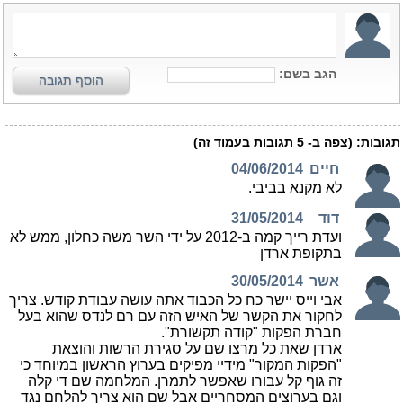
הגב בשם:
הוסף תגובה
תגובות:
(צפה ב-
5
תגובות בעמוד זה)
חיים
04/06/2014
לא מקנא בביבי.
דוד
31/05/2014
ועדת רייך קמה ב-2012 על ידי השר משה כחלון, ממש לא
בתקופת ארדן
אשר
30/05/2014
אבי וייס יישר כח כל הכבוד אתה עושה עבודת קודש. צריך
לחקור את הקשר של האיש הזה עם רם לנדס שהוא בעל
חברת הפקות "קודה תקשורת".
ארדן שאת כל מרצו שם על סגירת הרשות והוצאת
"הפקות המקור" מידיי מפיקים בערוץ הראשון במיוחד כי
זה גוף קל עבורו שאפשר לתמרן. המלחמה שם די קלה
וגם בערוצים המסחריים אבל שם הוא צריך להלחם נגד