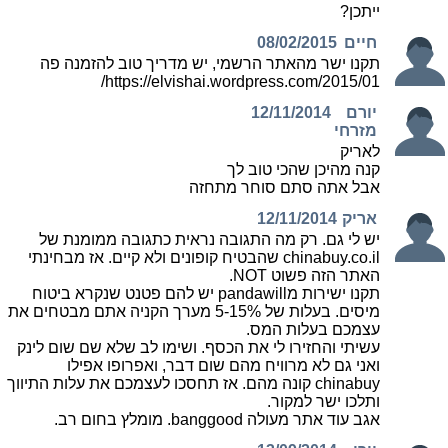
ייתכן?
חיים
08/02/2015
תקנו ישר מהאתר הרשמי, יש מדריך טוב להזמנה פה
https://elvishai.wordpress.com/2015/01/
יורם
12/11/2014
מזרחי
לאריק
קנה מהיכן שהכי טוב לך
אבל אתה סתם סוחר מתחזה
אריק
12/11/2014
יש לי גם. רק מה התגובה נראית כתגובה ממומנת של
chinabuy.co.il שהבטיח קופונים ולא קיים. אז מבחינתי
האתר הזה פשוט NOT.
תקנו ישירות מpandawill יש להם פטנט שנקרא ביטוח
מיסים. בעלות של 5-15% מערך הקניה אתם מבטחים את
עצמכם בעלות המס.
עשיתי והחזירו לי את הכסף. ושימו לב שלא שם שום לינק
ואני גם לא מרוויח מהם שום דבר, ואפרופו אפילו
chinabuy קונה מהם. אז תחסכו לעצמכם את עלות התיווך
ותלכו ישר למקור.
אגב עוד אתר מעולה banggood. מומלץ בחום רב.