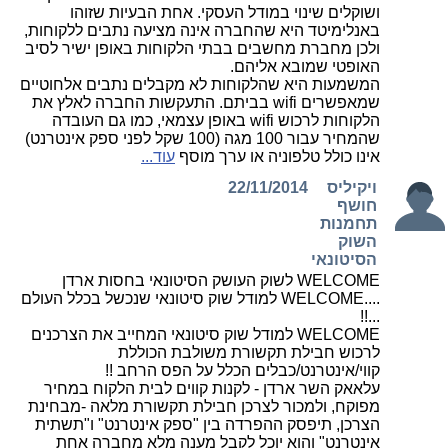
ושוקלים שינוי במודל העסקי. אחת הבעיות שזוהו
באנלימיטד היא שהחברה אינה מציעה נתבים ללקוחות,
ולכן מחברת מחשבים בבתי הלקוחות באופן ישיר לסיב
האופטי שמובא אליהם.
המשמעות היא שהלקוחות לא מקבלים נתבים אלחוטיים
שמאפשרים wifi בביתם. התעקשות החברה לאלץ את
הלקוחות לרכוש wifi באופן עצמאי, כמו גם העובדה
שהמחיר עבור 100 מגה (100 שקל לפני ספק אינטרנט)
אינו כולל טלפוניה או ערך מוסף
עוד...
ויקיליס
22/11/2014
חושף
תחמנות
השוק
הסיטונאי
WELCOME לשוק העושק הסיטונאי בחסות ארדן
....WELCOME למודל שוק סיטונאי שנכשל בכלל העולם
...!!
WELCOME למודל שוק סיטונאי המחייב את הצרכנים
לרכוש חבילת תקשורת משולבת הכוללת
קווי/אינטרנט/כבלים הכלל על הפס הרחב !!
עלאאק השר ארדן - לקנות קווים לבית הלקוח במחיר
מפוקח, ולמכור לצרכן חבילת תקשורת מלאה -מבחינת
הצרכן, תיפסק ההפרדה בין "ספק אינטרנט" ו"תשתית
אינטרנט" והוא יוכל לקבל מענה מלא מחברה אחת