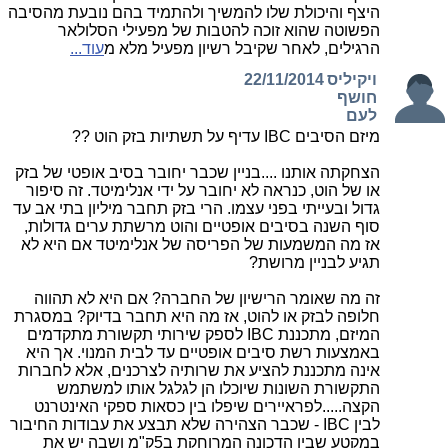
היצף והיכולת שלו להמשיך ולהתמיד בהם נובעת מהסיבה
הפשוטה שהוא זוכה להטבות של מפעילי הסלולאר
הרגילים, לאחר שקיבל רשיון מפעיל מלא מ
עוד...
ויקיליס
22/11/2014
חושף
לעם
מיזם הסיבים IBC עדיף על תשתיות בזק הוט ??
הצחקתה אותנו ....בניין שכבר יחובר בסיב אופטי של בזק
או של הוט, כנראה לא יחובר על ידי אנלימיטד. זה סיפור
גדול ובעייתי בפני עצמו. הרי בזק תחבר מיליון בתי אב עד
סוף השנה בסיבים אופטיים והוט מרשתת ערים גדולות,
אז מה המשמעות של הפריסה של אנלימיטד אם היא לא
תגיע לבניין מרושת?
זה מה שאומר הרישיון של החברה? אם היא לא תהווה
חלופה לבזק או להוט, אז מה היא תחבר בדיוק? במסגרת
המיזם, מתכננת IBC לספק שירותי תקשורת מתקדמים
באמצעות רשת סיבים אופטיים עד לבית המנוי. אך היא
אינה מתכננת להציע את שרותיה לצרכנים, אלא לחברות
התקשורת השונות שיוכלו הן לגלגל אותו למשתמש
הקצה.....לפראיירים שיפלו בין כסאות ספקי האינטרנט
לבין IBC - שכבר הצהירה שלא תבצע את עבודות החיבור
במקטע שבין הדכונה המרוחקת ב5ק"מ ושבה יש את