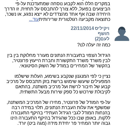
במקרים הללו הוא לקבוע נוסחה שמתעדכנת על-פי
הביצועים בפועל, ללא צורך להתבסס על תחזית. זו הדרך
היחידה שבה אף אחד מהצדדים לא ייצא נפגע, או נשכר,
כתוצאה מקביעה רגולטורית שרירותית
עוד...
ויקיליס
22/11/2014
חושף
לעם(2)
כמה זה יעלה לנו?
הגידול הצפוי בתעבורת הנתונים מעורר מחלוקת בין בין
לבין משרד משרד התקשורת וחברת הייעוץ פרונטיר,
בהקשר של המחירים במודל של השוק הסיטונאי.
נציין כי לפי המנגנון שנקבע בשימוע, העלות שישלמו
המפעילים שיעשו שימוש ברשת בזק תתבסס על מרכיב
קבוע של חיבור לרשת ועל מרכיב משתנה, בהתאם
לקיבולת שירכוש כל ספק שירות מבעל התשתית.
על-פי המודל של פרונטיר, מחירו של המרכיב המשתנה,
שמשקף את עלות העברת הנתונים, תלוי במידה רבה
בהנחות המודל לגבי הגידול העתידי בהיקף התעבורה
ללקוח, באופן שבו ככל שהגידול בהיקף התעבורה הינו
גבוה יותר המחיר פר יחידת מידה (מגה ביט) יורד.