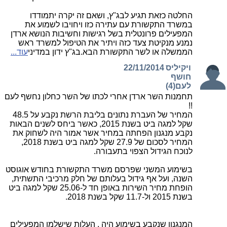
החלטה כזאת תגיע לבג"ץ, ושאם זה יקרה יתמודדו
במשרד התקשורת עם עתירה כזו ויחויבו לשמוע את
המפעילים פרונטלית בשל רגישות וחשיבות הנושא ארדן
נמנע מנקיטת צעד כזה ויתיר את הטיפול למשרד ראש
הממשלה או לשר התקשורת הבא.בג"ץ ידון במדיני
עוד...
ויקיליס
22/11/2014
חושף
לעם(4)
תחמנות השר ארדן אחרי לכתו של השר כחלון נחשף לעם
!!
המחיר של העברת נתונים בליבת הרשת נקבע על 48.5
שקל למגה ביט בשנת 2015, כאשר ביחס לשנים הבאות
נקבע מנגנון הפחתה במחיר אשר אמור היה לשחוק את
המחיר לסכום של 27.9 שקל למגה ביט בשנת 2018,
לנוכח הגידול הצפוי בתעבורה.
בשימוע המשני שפרסם משרד התקשורת בחודש אוגוסט
השנה, ועל אף גידול בעלותם של חלק מרכיבי התשתית,
הופחת מחיר השירות באופן חד ל-25.06 שקל למגה ביט
בשנת 2015 ול-11.7 שקל בשנת 2018.
המנגנון שנקבע בשימוע היה , העלות שישלמו המפעילים