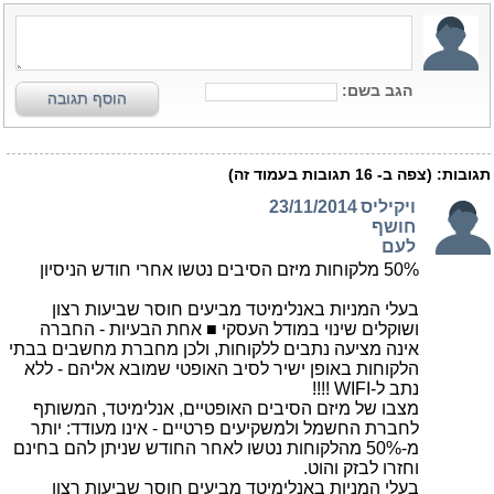
הגב בשם:
הוסף תגובה
תגובות:
(צפה ב-
16
תגובות בעמוד זה)
ויקיליס
23/11/2014
חושף
לעם
50% מלקוחות מיזם הסיבים נטשו אחרי חודש הניסיון
בעלי המניות באנלימיטד מביעים חוסר שביעות רצון
ושוקלים שינוי במודל העסקי ■ אחת הבעיות - החברה
אינה מציעה נתבים ללקוחות, ולכן מחברת מחשבים בבתי
הלקוחות באופן ישיר לסיב האופטי שמובא אליהם - ללא
נתב ל-WIFI !!!!
מצבו של מיזם הסיבים האופטיים, אנלימיטד, המשותף
לחברת החשמל ולמשקיעים פרטיים - אינו מעודד: יותר
מ-50% מהלקוחות נטשו לאחר החודש שניתן להם בחינם
וחזרו לבזק והוט.
בעלי המניות באנלימיטד מביעים חוסר שביעות רצון