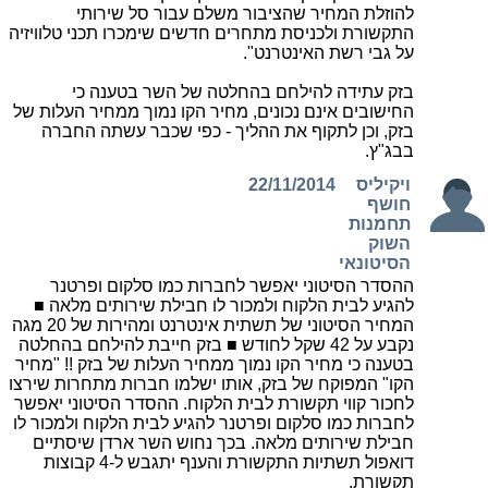
להוזלת המחיר שהציבור משלם עבור סל שירותי
התקשורת ולכניסת מתחרים חדשים שימכרו תכני טלוויזיה
על גבי רשת האינטרנט".
בזק עתידה להילחם בהחלטה של השר בטענה כי
החישובים אינם נכונים, מחיר הקו נמוך ממחיר העלות של
בזק, וכן לתקוף את ההליך - כפי שכבר עשתה החברה
בבג"ץ.
ויקיליס
22/11/2014
חושף
תחמנות
השוק
הסיטונאי
ההסדר הסיטוני יאפשר לחברות כמו סלקום ופרטנר
להגיע לבית הלקוח ולמכור לו חבילת שירותים מלאה ■
המחיר הסיטוני של תשתית אינטרנט ומהירות של 20 מגה
נקבע על 42 שקל לחודש ■ בזק חייבת להילחם בהחלטה
בטענה כי מחיר הקו נמוך ממחיר העלות של בזק !! "מחיר
הקו" המפוקח של בזק, אותו ישלמו חברות מתחרות שירצו
לחכור קווי תקשורת לבית הלקוח. ההסדר הסיטוני יאפשר
לחברות כמו סלקום ופרטנר להגיע לבית הלקוח ולמכור לו
חבילת שירותים מלאה. בכך נחוש השר ארדן שיסתיים
דואפול תשתיות התקשורת והענף יתגבש ל-4 קבוצות
תקשורת.