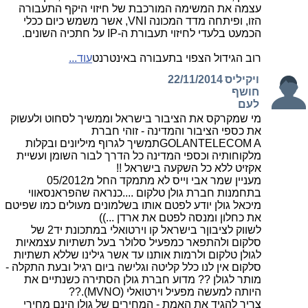
עצמה את המשימה המורכבת של חיזוי היקף התעבורה
הזו, ופיתחה מדד המכונה VNI, אשר משמש כיום ככלי
הכמעט בלעדי לחיזוי תעבורת ה-IP על חתכיה השונים.
רוב הגידול הצפוי בתעבורה באינטרנט
עוד...
ויקיליס
22/11/2014
חושף
לעם
מי שמקרקס את הציבור בישראל וממשיך לסחוט ולעשוק
את כספי הציבור והמדינה - זוהי חברת
GOLANTELECOM Aתמשיך לגרוף מיליונים ובקלות
מלקוחותיה וכספי המדינה כל הדרך לבור השומן ועשיית
אקזיט ללא כל השקעה בישראל !!
מעניין שמר אבי וייס לא מתמקד החל מ05/2012
בתחמנות חברת גולן טלקום ....כנראה שהפראנסאווי
מיכאל גולן יודע לפטם אותו בשלמונים מעולים כמו שפיטם
את כחלון ומנסה לפטם את ארדן ...))
לשווק לציבוןר בישראל קו וירטואלי במתכונת יד2 של
סלקום ולהתפאר כמפעיל סלולר בעל תשתיות עצמאיות
לגולן טלקום ולרמות אותנו עד אשר גילינו שללא תשתיות
סלקום אין לנו כלל קליטה וגלישה ביום רגיל ובעת התקלה -
מותר לגולן ?? מדוע חברת גולן הסתירה כשנתיים את
היותה למעשה מפעיל וירטואלי (MVNO).??
צריך להגיד את האמת - המחירים של גולן הינם מחירי