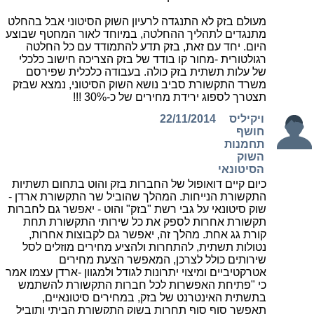
מעולם בזק לא התנגדה לרעיון השוק הסיטוני אבל בהחלט
מתנגדים לתהליך ההחלטה, במיוחד לאור המחטף שבוצע
היום. יחד עם זאת, בזק תדע להתמודד עם כל החלטה
רגולטורית -מחור קו בודד של בזק הצריכה חישוב כלכלי
של עלות תשתית בזק כולה. בעבודה כלכלית שפירסם
משרד התקשורת סביב נושא השוק הסיטוני, נמצא שבזק
תצטרך לספוג ירידת מחירים של כ-30% !!!
ויקיליס
22/11/2014
חושף
תחמנות
השוק
הסיטונאי
כיום קיים דואופול של החברות בזק והוט בתחום תשתיות
התקשורת הנייחות. המהלך שהוביל שר התקשורת ארדן -
שוק סיטונאי על גבי רשת "בזק" והוט - יאפשר גם לחברות
תקשורת אחרות לספק את כל שירותי התקשורת תחת
קורת גג אחת. מהלך זה, יאפשר גם לקבוצות אחרות,
נטולות תשתית, להתחרות ולהציע מחירים מוזלים לסל
שירותים כולל לצרכן, המאפשר הצעת מחירים
אטרקטיביים ומיצוי יתרונות לגודל ולמגוון -ארדן עצמו אמר
כי "פתיחת האפשרות לכל חברות התקשורת להשתמש
בתשתית האינטרנט של בזק, במחירים סיטונאיים,
תאפשר סוף סוף תחרות בשוק התקשורת הביתי ותוביל