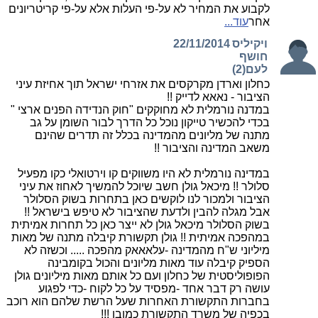
לקבוע את המחיר לא על-פי העלות אלא על-פי קריטריונים
אחר
עוד...
ויקיליס
22/11/2014
חושף
לעם(2)
כחלון וארדן מקרקסים את אזרחי ישראל תוך אחיזת עיני
הציבור - נאאא לדייק !!
במדנה נורמלית לא מחוקקים "חוק הנדידה הפנים ארצי "
בכדי להכשיר טייקון נוכל כל הדרך לבור השומן על גב
מתנה של מליונים מהמדינה בכלל זה תדרים שהינם
משאב המדינה והציבור !!
במדינה נורמלית לא היו משווקים קו וירטואלי כקו מפעיל
סלולר !! מיכאל גולן חשב שיוכל להמשיך לאחוז את עיני
הציבור ולמכור לנו לוקשים כאן בתחרות בשוק הסלולר
אבל מגלה להבין ולדעת שהציבור לא טיפש בישראל !!
בשוק הסלולר מיכאל גולן לא ייצר כאן כל תחרות אמיתית
במהפכה אמיתית !! גולן תקשורת קיבלה מתנה של מאות
מיליוני ש"ח מהמדינה -עלאאאק מהפכה ..... וכשזה לא
הספיק קיבלה עוד מאות מליונים והכול בקומבינה
הפופוליסטית של כחלון ועם כל אותם מאות מיליונים גולן
עושה רק דבר אחד -מפסיד על כל לקוח -כדי לפגוע
בחברות התקשורת האחרות שעל הרשת שלהם הוא רוכב
בכפיה של משרד התקשורת כמובן !!!