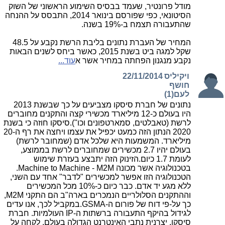
מודל פרונטיר, שעמד בבסיס השימוע הראשוני של השוק
הסיטונאי, כפי שפורסם בינואר 2014, התבסס על ההנחה
שהתעבורה תצמח ב-19% בשנה.
המחיר של העברת נתונים בליבת הרשת נקבע על 48.5
שקל למגה ביט בשנת 2015, כאשר ביחס לשנים הבאות
נקבע מנגנון הפחתה במחיר אשר א
עוד...
ויקיליס
22/11/2014
חושף
לעם(1)
נתונים של חברת סיסקו מצביעים על כך שבשנת 2013
היו בעולם כ-12 מיליארד מכשירי קצה והתקנים מחוברים
לרשת (טאבלטים, סמארטפונים וכו'').סיסקו חוזה כי בשנת
2020 הנתון הזה כמעט יכפיל את עצמו ויחצה את רף ה-20
מיליארד. המשמעות היא שלכל אדם (שמחובר לרשת)
בעולם יהיו 2.7 מכשירים שמחוברים לרשת בממוצע,
לעומת 1.7 כיום.הזינוק הזה יתבצע בעזרת שימוש
בטכנולוגיה אשר מכונה Machine to Machine - M2M.
הטכנולוגיה הזו אפשר למכשירים "לדבר" אחד עם השני,
ללא מגע יד אדם. כבר כיום כ-10% מכל המכשירים
וההתקנים הסלולריים הנמכרים בארה"ב הם התקני M2M,
כך על-פי דוח של פורום ה-GSMA.במקביל לכך, אנו עדים
לגידול בהיקף התעבורה ברשתות ה-IP העולמיות. חברת
סיסקו, יצרנית נתבי האינטרנט הגדולה בעולם, לקחה על