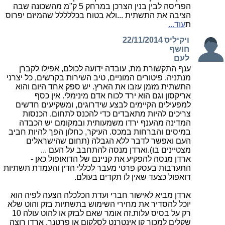
הפריסה לבין בנין הצרכן במרחק 5 ק"מ מהשכונה שבה
הציבה את התשתית ...ולא בטוח בכללללל שהמיזם יפרוס
ת
עוד...
ויקיליס
22/11/2014
חושף
לעם
ענף התקשורת מת, עובדה ידועה לכולם, אפילו לקברן
מנתניה. פיטורים המוניים, טיב השירות בקרשים, כל יצרני
התשתית מזמן עזבו את הארץ. יש ספק אחד היום והוא
אריקסון וגם הוא ירד לכוח אדם מינימלי. אין כסף
למפעילים הקיימים לבצע שידרוגים, ומשקיעים חדשים
צריכים להיות מתאבדים כדי להכנס לתחום. הכנסות
המדינה מהענף ירדו משמעותית ובמקומם יש הכבדה
במיסים והברחות במכס. העיקר, כחלון הפך להיות חביב
העם ואפשר לדבר ללא הגבלה (תחום שהישראלים
מצטיינים בו).וארדן מנסה להתחבב על העם ...
ארדן מנסה להפקיע את קניינם של הדואופול כאן -
התערבות בעסק פרטי מעבר לכללי הדין והעמדת תשתיות
דואפול כצעד שאין לו תקדים בעולם.
ארדן מביא לאישור חברי ועדת הכלכלה הצעה לפיה הוא
יוכל להסדיר את מחירי השימוש בתשתיות בזק והוט שלא
רק על בסיס עלות.זה אומר שאם לבזק או להוט עולה 10
שקלים למכור קו אינטרנט לסלקום או פרטנר, ארדן רוצה