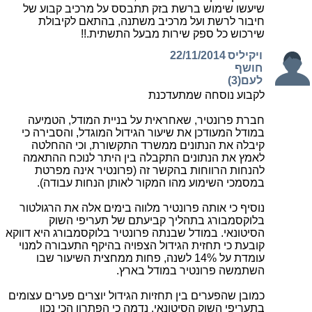
שיעשו שימוש ברשת בזק תתבסס על מרכיב קבוע של
חיבור לרשת ועל מרכיב משתנה, בהתאם לקיבולת
שירכוש כל ספק שירות מבעל התשתית.!!
ויקיליס
22/11/2014
חושף
לעם(3)
לקבוע נוסחה שמתעדכנת
חברת פרונטיר, שאחראית על בניית המודל, הטמיעה
במודל המעודכן את שיעור הגידול המוגדל, והסבירה כי
קיבלה את הנתונים ממשרד התקשורת, וכי ההחלטה
לאמץ את הנתונים התקבלה בין היתר לנוכח ההתאמה
להנחות הרווחות בהקשר זה (פרונטיר אינה מפרטת
במסמכי השימוע מהו המקור לאותן הנחות עבודה).
נוסיף כי אותה פרונטיר מלווה בימים אלה את הרגולטור
בלוקסמבורג בתהליך קביעתם של תעריפי השוק
הסיטונאי. במודל שבנתה פרונטיר בלוקסמבורג היא דווקא
קובעת כי תחזית הגידול הצפויה בהיקף התעבורה למנוי
עומדת על 14% לשנה, פחות ממחצית השיעור שבו
השתמשה פרונטיר במודל בארץ.
כמובן שהפערים בין תחזיות הגידול יוצרים פערים עצומים
בתעריפי השוק הסיטונאי. נדמה כי הפתרון הכי נכון