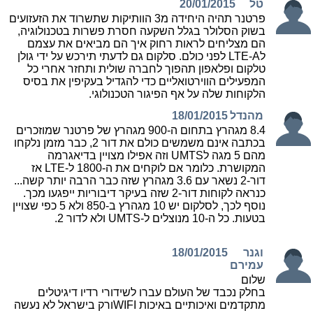
טל
20/01/2015
פרטנר תהיה היחידה מ3 הוותיקות שתשרוד את הזעזועים
בשוק הסלולר בגלל השקעה חסרת פשרות בטכנולוגיה,
הם מצליחים לראות רחוק איך הם מביאים את עצמם
לLTE-A לפני כולם. סלקום גם לדעתי תירכש על ידי גולן
טלקום ופלאפון תהפוך לחברה שולית ותחזר אחרי כל
המפעילים הווירטואליים כדי להגדיל בעקיפין את בסיס
הלקוחות שלה על אף הפיגור הטכנולוגי.
מהנדל
18/01/2015
8.4 מגהרץ בתחום ה-900 מגהרץ של פרטנר שמוזכרים
בכתבה אינם משמשים כולם את דור 2, כבר מזמן נלקחו
מהם 5 מגה לUMTS וזה אפילו מצויין בדיאגרמה
המקושרת. כלומר אם לוקחים את ה-1800 ל-LTE אז
דור-2 נשאר עם 3.6 מגהרץ שזה כבר הרבה יותר קשה...
כנראה לקוחות דור-2 שזה בעיקר דיבוריות ייפגעו מכך.
נוסף לכך, לסלקום יש 10 מגהרץ ב-850 ולא 5 כפי שצויין
בטעות. כל ה-10 מנוצלים ל-UMTS ולא לדור 2.
וגנר
18/01/2015
עמירם
שלום
בחלק נכבד של העולם עברו לשידורי רדיו דיגיטלים
מתקדמים ואיכותיים באיכות WIFIורק בישראל לא נעשה