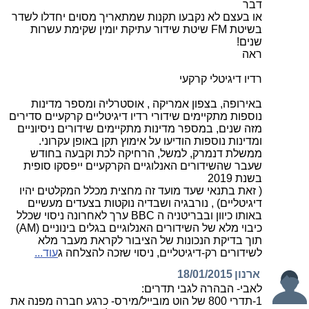
דבר
או בעצם לא נקבעו תקנות שמתאריך מסוים יחדלו לשדר
בשיטת FM שיטת שידור עתיקת יומין שקימת עשרות
שנים!
ראה
רדיו דיגיטלי קרקעי
באירופה, בצפון אמריקה , אוסטרליה ומספר מדינות
נוספות מתקיימים שידורי רדיו דיגיטליים קרקעיים סדירים
מזה שנים, במספר מדינות מתקיימים שידורים ניסיוניים
ומדינות נוספות הודיעו על אימוץ תקן באופן עקרוני.
ממשלת דנמרק, למשל, הרחיקה לכת וקבעה בחודש
שעבר שהשידורים האנלוגיים הקרקעיים ייפסקו סופית
בשנת 2019
( זאת בתנאי שעד מועד זה מחצית מכלל המקלטים יהיו
דיגיטליים) , נורבגיה ושבדיה נוקטות בצעדים מעשיים
באותו כיוון ובבריטניה ה BBC ערך לאחרונה ניסוי שכלל
כיבוי מלא של השידורים האנלוגיים בגלים בינוניים (AM)
תוך בדיקת הנכונות של הציבור לקראת מעבר מלא
לשידורים רק-דיגיטליים, ניסוי שזכה להצלחה ג
עוד...
ארנון
18/01/2015
לאבי- הבהרה לגבי תדרים:
1-תדרי 800 של הוט מובייל/מירס- כרגע חברה מפנה את