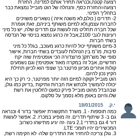
רצועה קטנה,וכנראה תחזיר אותם למדינה, החזרת
רצועה=החזרת כסף, והנהלה של הוט מובייל נמצאת כבר
בתהליך הפינוי.
2- תדרים ( כולם,לא משנה איזה ) נשארים משויכים
לחברות עצמן,ולא למיזם משותף ביניהם, זאת אומרת
שכל חברה תחליט מה לעשות עם תדרים שלה, יש כל מיני
רעיונות לגבי 2100,אבל זה כרגע נמצא בניסוי של הנדסה
בשתי חברות.
3-מיזם משותף יכול להיות כרגע מעוכב, בגלל כל מיני
סיבות, מו''מ בין הנהלות לעובדים בשתי חברות, אישור
סופי של מש''תק( פרוצדורה הכי אופטימית שזה יקח
חודשיים, אבל זה במקרה מאוד אופטימי) וגם נשמעים
קולות אחרים מכיוון פרטנר.כך שצפי הוא לכיוון תחילת
הקיץ נכון להיום.
הוט מובייל זקוקה למיזם הזה יותר מפרטנר, כי רק כך היא
יכולה להמשיך ולכתש את חברות וותיקות ,בדיוק כמו גולן,
שבהבדל מהוט מובייל פירק כמעט לחלוטין את רשת
שלו.והיום באופן מלא נסמך על סלקום.
י.ק.
18/01/2015
כמה תוספות - 1. משרד התקשורת יאפשר בדור 4 וכנראה
גם ב- 3 שיתוף תדרים. זה מופיע במכרז. 2. אפשר לעשות
דור 4 גם בתדרי 2.1 גיגה -זה יגיע מתישהו כשרוב
המכשירים יהיו תומכי LTE.
3. גולן צריכה להחזיר את התדרים שלה- לא הקימה רשת,