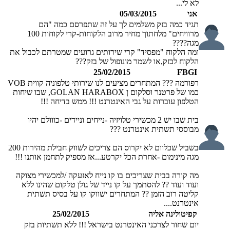
לא לי...
אני
05/03/2015
תגיד כמה בזק משלמים לך על זה שתפרסם כמה "הם
מרוויחים" מלחתוך מחיר מרוב הלקוחות-קרי לקוחות 100
מגה????
ומה הלקוח "מפסיד" קרי שירותים גרועים שמטרתם לכבול את
הלקוח לבזק,או לשמר מונופול של בזק???
25/02/2015
FBGI
רפורמה ??? המתחרים מציעים לנו שירותי טלפוניה קווית VOB
כמו של פרטנר וסלקום ן GOLAN HARABOX, שבו שיחות
הטלפון עוברות על גבי האינטרנט !!! ממש בדיחה !!!
בית שבו יש 2 מכשירי טלויזיה -נייחים וניידים -כווולם יהיו
מבוססי תשתית אינטרנט ???
בשביל שכלוום לא יקרוס הם צריכים לשווק חבילת מהירות 200
מגה מינימום -אחרת הכל יקרטע...אז מספיק לתחמן אותנו !!!
מה קורה בבית שצריכים בו קו נייח לאזעקה /למכשירי מצוקה
ועוד ועוד ?? להסתמך על קו נייד של גולן טלקום שהינו ללא
קליטה רוב הזמן ?? המתחרים ישווקו קו על בסיס תשתית
אינטרנט....
קפיטולינה אליה
25/02/2015
יום שחור לצרכני האינטרנט בישראל !!! ללא תשתיות בזק