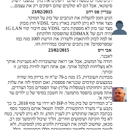
רבים סבורים בטעות שהם "דופקים את בזק" במעבר לשוק
סיטונאי, אבל הם לא קולטים שהם דופקים רק את עצמם....
עבריין פס רחב
23/02/2015
הגיע הזמן להעלות את הנתבים של בזק על המוקד.
מצד אחד לא ניתן להשיג בארץ נתבי VDSL חוץ מבזק
מצד שני בזק לא מספקת נתבי VDSL עם חיבור קווי 1G LAN
(היה דגם של EDIMAX שהופסקה חלוקתו)
אז למה לבזק להתאמץ ולשדרג את הרשת ל100 מגה כמו
שמפרסמים? אין נתבים שיתמכו במהירות הזו.
אבי וייס
23/02/2015
לאבנר,
תודה על המשוב, אבל אני רואה שהעובדות לא מעניינות אותך
ולא מצליחות לבלבל אותך. אם אתה רוצה לחיות בסרט, זו
זכותך.
מבחינת העובדות, 15 מגה ב-79 ש"ח זה בדיוק מה שהיה
במבצעים קודמים שכנראה פספסת, ואם תוסיף לזה את עלות
הנתב ותחזוקתו (שנופלות עליך) ועוד הפסדים מכל הצדדים,
אתה פשוט בהפסד מתמשך. זה חשבון בסיסי של גן ילדים עד
כיתה א'.
כ"כ המחירים של בזק מול ה-ISP לא ירדו עד סוף 2018, כי כך
נקבע ע"י משרד התקשורת. למה? תשאל אותם (הסבר נוסף
בכתבה הבאה שתוקדש רק לעניין הזה). זה לא ניתן לשינוי, בטח
לא בלי חקיקה ושימועים חוזרים, הליך שיכול להימשך זמן רב.
מכאן, שחשוב לבחון את העובדות ולהגיע מהן למסקנות, ולא
לשער השערות ולחשוב שההשערות הללו תתקיימנה, בגלל