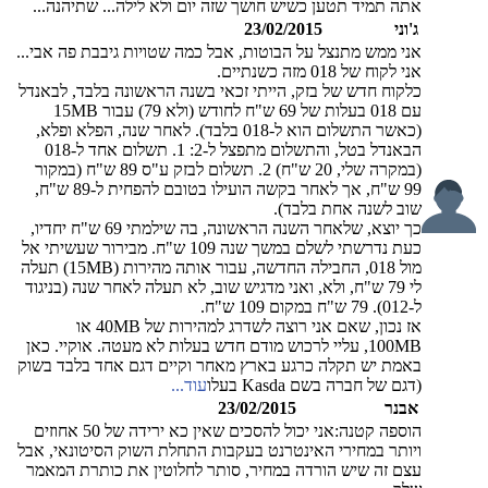
אתה תמיד תטען כשיש חושך שזה יום ולא לילה... שתיהנה...
ג'וני
23/02/2015
אני ממש מתנצל על הבוטות, אבל כמה שטויות גיבבת פה אבי...
אני לקוח של 018 מזה כשנתיים.
כלקוח חדש של בזק, הייתי זכאי בשנה הראשונה בלבד, לבאנדל
עם 018 בעלות של 69 ש"ח לחודש (ולא 79) עבור 15MB
(כאשר התשלום הוא ל-018 בלבד). לאחר שנה, הפלא ופלא,
הבאנדל בטל, והתשלום מתפצל ל-2: 1. תשלום אחד ל-018
(במקרה שלי, 20 ש"ח) 2. תשלום לבזק ע"ס 89 ש"ח (במקור
99 ש"ח, אך לאחר בקשה הועילו בטובם להפחית ל-89 ש"ח,
שוב לשנה אחת בלבד).
כך יוצא, שלאחר השנה הראשונה, בה שילמתי 69 ש"ח יחדיו,
כעת נדרשתי לשלם במשך שנה 109 ש"ח. מבירור שעשיתי אל
מול 018, החבילה החדשה, עבור אותה מהירות (15MB) תעלה
לי 79 ש"ח, ולא, ואני מדגיש שוב, לא תעלה לאחר שנה (בניגוד
ל-012). 79 ש"ח במקום 109 ש"ח.
אז נכון, שאם אני רוצה לשדרג למהירות של 40MB או
100MB, עליי לרכוש מודם חדש בעלות לא מעטה. אוקיי. כאן
באמת יש תקלה כרגע בארץ מאחר וקיים דגם אחד בלבד בשוק
(דגם של חברה בשם Kasda בעלו
עוד...
אבנר
23/02/2015
הוספה קטנה:אני יכול להסכים שאין כא ירידה של 50 אחוזים
ויותר במחירי האינטרנט בעקבות התחלת השוק הסיטונאי, אבל
עצם זה שיש הורדה במחיר, סותר לחלוטין את כותרת המאמר