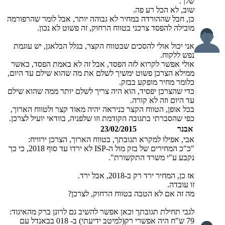
שלך.
שוב, לא הכל רע פה.
כן, חבל שההורדה במחיר לא גבוהה יותר, אבל לומר שהרפורמה
מובילה להפסד צרכני בטווח הרחוק, זה פשוט לא נכון.
אני יכול אולי להסכים שבטווח הקצר, בגלל הבלאגן, יש עוגמת
נפש ללקוח.
אולי אפשר לקרוא לזה הפסד, אבל זה לא באמת הפסד, כאשר
ממילא הצרכן פשוט ימשיך לשלם את מה שהוא שילם עד היום,
כלומר מחיר מופקע בבזק.
כדי שהצרכן יפסיד, הוא היה צריך לשלם יותר ממה שהוא שילם
עד היום וזה לא קורה.
בכל אופן, הטווח הקצר כניראה יהיה מאוד קצר ולטווח הארוך,
כפי שהסברתי בתגובה הקודמת וזו שלפניה, בוודאי יועיל לצרכן.
אבנר
23/02/2015
אבי, אפילו למקרא תגובתך, בטווח הארוך, הצרכן ירוויח:
"כ"כ המחירים של בזק מול ה-ISP לא ירדו עד סוף 2018, כי כך
נקבע ע"י משרד התקשורת".
אז כן, המחיר ירד רק ב-2018, אבל ירד.
זו עובדה.
מה זה אם לא הטבה בטווח הרחוק, לצרכן?
לגבי תחילת תגובתך וכאן אפשר להשיב גם לרונן ברק מהאיגוד:
79 ש"ח היה אפשרי רק(למיטב ידיעתי) ב- 018 בבאנדל עם