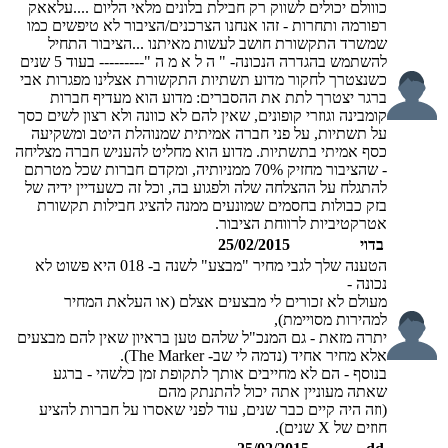
כווולם יכולים לשווק רק חבילת בלונים מלאי הליום ....עלאאק
רפורמה ותחרות - זהו אנחנו הצרכנים/הציבור לא טיפשים כמו
שמשרד התקשורת חושב לעשות מאיתנו ...הציבור התחיל
להשתמש בהגדרה הנכונה- " ה ל א מ ה "--------- בעוד 5 שנים
כשנצטרך לחקור מדוע תשתיות התקשורת אצלינו מפגרות אבי
ברגר יצטרך לתת את ההסברים: מדוע הוא מעדיף חברות
קומבינה וגוזרי קופונים, שאין להם לא כוונה ולא רצון לשים כסך
על תשתיות, על פני חברה אמיתית שמנוהלת היטב ומשקיעה
כסף אמיתי בתשתיות. מדוע הוא מחליט להעניש חברה מצליחה
- שהציבור מחזיק 70% ממניותיה, ומקדם חברות שכל מטרתם
להתגלח על ההצלחה שלה ולפגוע בה, וכל זה כשעדיין ידיה של
בזק כבולות בחסמים שמונעים ממנה להציג חבילות תקשורת
אטרקטיביות לרווחת הציבור.
בדוי
25/02/2015
הטענה שלך לגבי מחיר "מבצע" לשנה ב- 018 היא פשוט לא
נכונה -
מעולם לא זכורים לי מבצעים אצלם (או העלאת המחיר
למהירות מסויימת),
יתרה מזאת - גם המנכ"ל שלהם טען בראיון שאין להם מבצעים
אלא מחיר אחיד (נדמה לי שב- The Marker).
בנוסף - הם לא מחייבים אותך לתקופת זמן כלשהי - ברגע
שאתה מעוניין אתה יכול להתנתק מהם
(וזה היה קיים כבר שנים, עוד לפני שאסרו על חברות להציע
חוזים של X שנים).