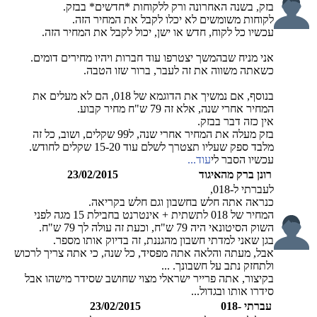
בזק, בשנה האחרונה ורק ללקוחות *חדשים* בבזק.
לקוחות משומשים לא יכלו לקבל את המחיר הזה.
עכשיו כל לקוח, חדש או ישן, יכול לקבל את המחיר הזה.
אני מניח שבהמשך יצטרפו עוד חברות ויהיו מחירים דומים.
כשאתה משווה את זה לעבר, ברור שזו הטבה.
בנוסף, אם נמשיך את הדוגמא של 018, הם לא מעלים את
המחיר אחרי שנה, אלא זה 79 ש"ח מחיר קבוע.
אין כזה דבר בבזק.
בזק מעלה את המחיר אחרי שנה, ל99 שקלים, ושוב, כל זה
מלבד ספק שעליו תצטרך לשלם עוד 15-20 שקלים לחודש.
עכשיו הסבר לי
עוד...
רונן ברק מהאיגוד
23/02/2015
לעברתי ל-018,
כנראה אתה חלש בחשבון וגם חלש בקריאה.
המחיר של 018 לתשתית + אינטרנט בחבילת 15 מגה לפני
השוק הסיטונאי היה 79 ש"ח, וכעת זה עולה לך 79 ש"ח.
בגן שאני למדתי חשבון מהגננת, זה בדיוק אותו מספר.
אבל, מעתה והלאה אתה מפסיד, כל שנה, כי אתה צריך לרכוש
ולתחזק נתב על חשבונך. ...
בקיצור, אתה פרייר ישראלי מצוי שחושב שסידר מישהו אבל
סידרו אותו ובגדול...
עברתי -018
23/02/2015