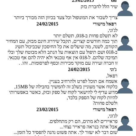
25/02/2015
dd
שיר הלל לחברת בזק
צריך לשבור את המונופול וכל צעד בכיוון הזה מבורך ביותר
רפאל מישורי
24/02/2015
לג'וני,
לא תשלם פחות ב-018, תשלם יותר
תוך כמה חודשים קצרים, תקבל שידרוג חינם מבזק, עם המחיר
הקודם, לשנה, מה שיעלים את כל החיסכון שכביכול תשיג
ב-018 ושם תיפול עם הוצאות על הנתב הלא מבוטח שלך ובלי
תמיכה שלהם. ל-018 אין אף טכנאי ולא יהיה להם אף טכנאי.
זו חברה זעירה עם מוקד מכירות וכסף לפרסומות.. זהו. .
ג'וני
24/02/2015
רפאל,
אשמח אם תוכל לפרט ולהרחיב בעניין.
כלקוח אשר מעוניין בשלב זה להמשיך בחבילה של 15MB,
מדוע עדיף לי להישאר לקוח של ספק ובזק, כאשר באפשרותי
להיות לקוח של הספק בלבד,
ולשלם פחות?
רפאל מישורי
23/02/2015
לג'וני,
פראיירים לא מתים, הם רק מתחלפים.
אבל אתה כנראה פראייר נצחי...
שום דבר לא יעזור לך. אתה פשוט נהנה להפסיד כל הזמן...