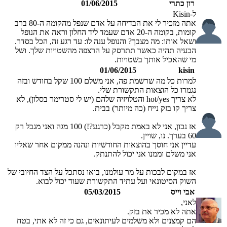
רון כתרי
01/06/2015
ל-Kisin
אתה מזכיר לי את הבדיחה על אדם שנפל מהקומה ה-80 ברב
קומות, בקומה ה-20 אדם שעמד ליד החלון וראה את הנופל
ושאל אותו: מה מצבך? והנופל ענה לו: עד רגע זה, הכל בסדר.
הבעיה תהיה כאשר תתרסק על הרצפה מהשטויות שלך. ושל
מי שהאכיל אותך בשטויות.
01/06/2015
kisin
למרות כל מה שרשמת פה, אני משלם 100 שקל בחודש ובזה
נגמרו כל הוצאות התקשורת שלי.
לא צריך hot/yes והטלויזיה שלהם (יש לי סטרימר בסלון), לא
צריך קו בזק נייח (כה מיותר) בבית.
אז נכון, אני לא באמת מקבל (כרגע?!) 100 מגה ואני מגבל רק
60 בערך. נו, שויין.
עדיין אני חוסך בהוצאות החודשיות ונהנה ממקום אחר שאליו
אני משלם וממנו אני יכול להתנתק.
אז במקום לבכות על מר עולמנו, בואו נסתכל על הצד החיובי של
השוק הסיטונאי ועל עתיד התקשורת שעוד יכול לבוא.
אבי וייס
05/03/2015
לאני,
אתה לא מכיר את בזק.
הם קמצנים ולא משלמים לעיתונאים, גם כי זה לא אתי, בטח