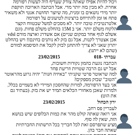
ויכול להיות אפילו שאתה צודק שעדיף היה לעשות רפורמה
אחרת. לא מבין בזה יותר מדי. אבל הכתבה הארוכה תוקפת
יותר מידי נושאים בו זמנית, מה שיוצר תחושת אנטי ולא משאיר
פתח או זמן להתייחס ברצינות לטיעונים על רפורמה
אלטרנטיבית טובה יותר. לא מסכים למשל שבטווח הקצר
הלקוח משלם יותר. אני ב 15M בהחלט משלם פחות. (וגם
אשלם לגוף אחד במקום שניים) אם אשדרג וארצה מודם vdsl
אכן אצטרך לקנות, אבל גם בזק לא נותנים בחינם!! ויש בהחלט
יתרון שאני לא צריך להתחנן לבזק לקבל את הסיסמא למודם
(שהם לא ייתנו).
עברתי -018
23/02/2015
הכתבה נוגעת בהמון נקודות חשובות,
אבל יש גם הרבה שטויות וזריעת פחד
למה שראוטר פרטי שקניתי "באיזיה חנות" יהיה גרוע מהראוטר
"הטוב" שבזק מספקים?
אני בעד הרפורמה, למרות שהחסכון המיידי לא בשמיים בכלל,
ולמרות שאכן מאחורי הכלאים תמיד יש את בזק. (בעתיד גם
את הוט)
ירון הכחול
23/02/2015
לעבריין פס רחב,
אני רואה שאתה קולט מהר את כמות הבלופים שיש בנושא
הזה, שאין לה סוף.
מציע שתפרסם זאת לכל חבריך בכל הרשתות החברתיות
שאתה חבר בהן.