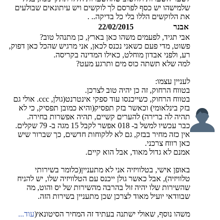
שלמישהו יש כסף לפרסם לך לוקשים ויש עיתונאים שבולעים
את הלוקשים הללו בלי כל בדיקה.. .
אבנר
22/02/2015
אבי תגיד, לפעמים משהו כאן בארץ, כן מתנהל טוב?
פשוט, מדי פעם כשאני נכנס לכאן, אני מרגיש שהכל כאן דפוק,
רע, ולפני אבדון מוחלט, כאילו המדינה בקריסה.
למה שלא תשתה כוס מים ותרגע מעט?
לעניין עצמו:
בטווח הרחוק, זה כן יהיה טוב לצרכן.
בטווח הרחוק, כשייכנסו עוד ספקי אינטרנט(גולן, ccc. אולי גם
בזק בינלאומי) וכאשר בזק תפסיק(והיא כמובן תפסיק, כי לא
תהיה לה ברירה) להערים קשיים, תהיה אפשרות בחירה.
כבר עכשיו למשל ב- 018 אפשר לקבל 15 מגה ב- 79 שקלים.
אין כזה מחיר בבזק, גם לא ללקוחות חדשים, כך שברור שיש
כאן רווח צרכני.
אמנם לא גדול מאוד, אבל הוא קיים.
באופן אישי, בטלוויזיה אני לא מתעניין(כלומר בשירותי
טלוויזיה), אבל כאשר גולן ייכנס עם הטלוויזיה שלו, יש להניח
שהשירות שלו יהיה זול בהרבה מהשירות של יס והוט, מה
שבוודאי יועיל מאוד לצרכן שכן מתעניין בשירות הזה.
משהו נוסף, שאולי ישתנה בעתיד זה המחיר הסיטונאי(
עוד...