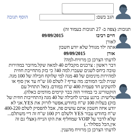
הגב בשם:
הוסף תגובה
תגובות:
(צפה ב-
27
תגובות בעמוד זה)
חיים רביבו
09/09/2015
לאורן
אתה ילד מגודל שלא יודע חשבון
אורן
09/09/2015
לדעתי הצרכן כן מרוויח-למה?
דבר ראשון : צרכנים מקבלים 40 למאה שקל.מדובר במהירות
טובה ביחס לשנים שעברו.למה 40? כי בזק מתחייבת חוזית
למהירות מינימום של 40 מגה למי שלוקח חבילה של 100 מגה.
שנית לגבי המודם: מה עדיף ? לשלם 10 ש"ח עד אין סוף או
להשקיע חד פעמית 400 ש"ח במודם. (ואל תתחיל עם
הוקטורינג כי במחיר הזה כבר קיימים מודמים כאלה).
שלישית: ברגע עברנו לחבילה של 40 מגה (התחייבות חוזית של
בזק) בעלות 100 ש"ח בחודש,אפשר לזרוק את YES.אני לא
יודע איזה חשבון אתם עושים פה, אבל להפסיק לשלם 400-220
ש"ח בחודש עבור YES ולשלם רק 100 ש"ח זה דיי משתלם...
שלא לדבר על VOIP שמחליף את הקו הנייח (אצלי גם זה
אין,הכל בסלולר..)
לדעתי הצרכן כן מרוויח מהענין.