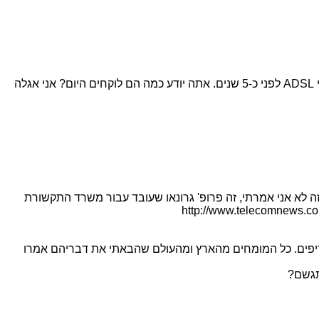
אתה עצמך הבאת כאן את החישוב של פחות מ-40 ש"ח לקו ADSL, החל מהימים האלה ממש. זה בערך המחיר שבזק לקחה לקווי ADSL לפני כ-5 שנים. אתה יודע כמה הם לוקחים היום? אני אגלה
התקשורת. את זה לא אני אמרתי, זה פרופ' גרונאו שעובד עבור משרד התקשורת
http://www.telecomnews.co.il/site/detail/detail/detailDetail.a?
ריפים. כל המומחים מהארץ ומהעולם שהבאתי את דבריהם אמרו