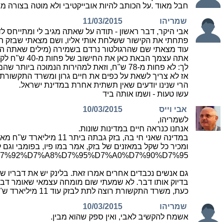
חבל מאוד .על הכותב להיות אובייקטיבי ולא מוטה בצורה 
שמריהו
11/03/2015
אבי היקר, דבר ראשון - תודה על שאתה מגיב לי ומתייחס לד
פתחתי את הקישור ששלחת אותי אליו, ושם מצאתי שבזק הי
עוד מצאתי שם שהרגולטור נרדם בשמירה (מילים שאתה הבאת) בכך שנ
לך: לא פחות מ-78 ש"ח, וזאת למהירות הנמוכה ביותר שהם מאפשרים.
אז לא צריך לשאת על כפים את חיים גרון ומשרד התקשורת
הרי שנינו יודעים שאין תשתית אחרת במדינת ישראל.
עשו טעות - ושמו אותה ביד
אבי וייס
10/03/2015
לשמריהו,
אנחנו כנראה חיים במדינות שונות.
במדינה שאני חי בה, ב
e=%D7%92%D7%A8%D7%95%D7%A0%D7%90%D7%95
גם אנשים נכבדים אחרים אמרו זאת. בלינק יש את דבריו 
בדיוק אותו דבר. לא שמעתי שום מומחה עצמאי שאומר דבר
כעת, משרד התקשורת רוצה לתת לבזק עוד 11 מיליארד ש"ח במתנה מהכיס של כולנו. איך אני יכול לשתוק כשאני רואה את זה מתגשם?
שמריהו
10/03/2015
אשמח להקשיב לאבי, ואין ספק שהוא מבין.