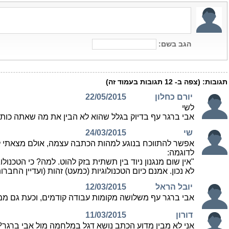
הגב בשם:
תגובות:
(צפה ב-
12
תגובות בעמוד זה)
יורם כחלון
22/05/2015
לשי
אבי ברגר עף בדיוק בגלל שהוא לא הבין את מה שאתה כותב 
שי
24/03/2015
אפשר להתווכח בנוגע למהות הכתבה עצמה, אולם מצאתי לא
לדוגמה:
"אין שום מנגנון ניוד בין תשתית בזק להוט. למה? כי הטכנול
לא נכון. אמנם כיום הטכנולוגיות (כמעט) זהות (ועדיין ה
יובל הראל
12/03/2015
אבי ברגר עף משלושה מקומות עבודה קודמים, וכעת גם מ
דורון
11/03/2015
אני לא מבין מדוע הכתב נושא דגל במלחמה מול אבי ברגר?