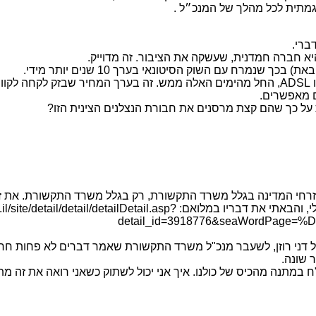
מגמתית לכל מהלך של המנכ״ל .
ברי.
א חברה חמדנית, שעשקה את הציבור. זה מדוייק.
מרח עם השוק הסיטונאי בערך 10 שנים יותר מידי.
 על כך שהם קצת מרסנים את חבורת הנצלנים הצינית הזו?
זק גבתה ביתר 11 מיליארד ש"ח מאזרחי המדינה בגלל משרד התקשורת, רק בגלל משרד 
ומכיר כל שקל במאזנים של בזק, אמר במו פיו, בפומבי וגם לי, והבאתי את דבריו במלואם: sp
detail_id=3918776&seaWordPag
של דני רוזן, לשעבר מנכ"ל משרד התקשורת שאמר דברים לא פחות ח
 שונה.