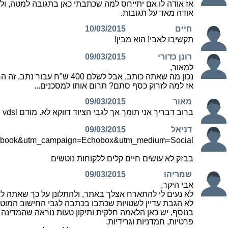
אז אודה לו אם יתייחס למה שכתבתי כאן בתגובה למטה, ול
אודה מאד על תגובות.
חיים
10/03/2015
תקשיבו לאבי! הוא מבין!
רונן כדורי
09/03/2015
למאור,
נכון מה שאתה כותב, אבל לשלם 400 ש"ח עבור נתב, זה הרג לך את כל הרווח במעבר, לשנתיים קדימה...
אז למה לזרוק כסף סתם? תרום אותו למסכנים...
מאור
09/03/2015
ברוב דבריך אני תומך אך לגבי הציוד דווקא לא. מודם vdsl יהיה איתנו יותר מאשר שנה כפי שכתבת. כמו כן לעומת סלולרי שעולה אלףשקלים ויותר 400 שקלים זה סכום קטן
דניאל
09/03/2015
acebook&utm_campaign=Echobox&utm_medium=Social
בבזק לא עושים חיים קלים ללקוחות נוטשים
שמריהו
09/03/2015
אבי היקר,
לא נעים לי להתארח אצלך באתר, ולהתלונן על כך שאתה לא
לא הגבת עדיין לשטויות שכתבו בכתבה לגבי החישוב המו
בנוסף, יש כאן הלאמה חלקית ותיקון טעות נוראה שהמדינה
פרטיות, חמדניות וגרידיות.