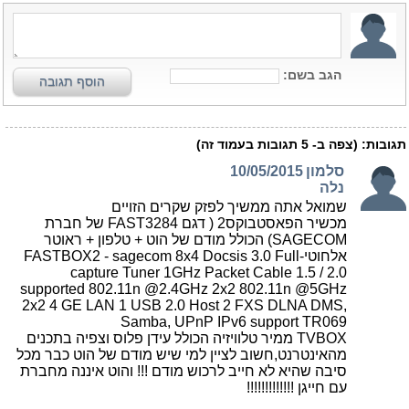
הגב בשם:
הוסף תגובה
תגובות:
(צפה ב-
5
תגובות בעמוד זה)
סלמון
10/05/2015
נלה
שמואל אתה ממשיך לפזק שקרים הזויים
מכשיר הפאסטבוקס2 ( דגם FAST3284 של חברת
SAGECOM) הכולל מודם של הוט + טלפון + ראוטר
אלחוטי-FASTBOX2 - sagecom 8x4 Docsis 3.0 Full
capture Tuner 1GHz Packet Cable 1.5 / 2.0
supported 802.11n @2.4GHz 2x2 802.11n @5GHz
2x2 4 GE LAN 1 USB 2.0 Host 2 FXS DLNA DMS,
Samba, UPnP IPv6 support TR069
TVBOX ממיר טלוויזיה הכולל עידן פלוס וצפיה בתכנים
מהאינטרנט,חשוב לציין למי שיש מודם של הוט כבר מכל
סיבה שהיא לא חייב לרכוש מודם !!! והוט איננה מחברת
עם חייגן !!!!!!!!!!!!!