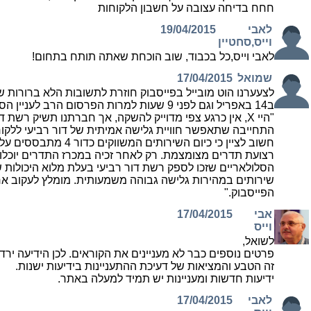
חחח בדיחה עצובה על חשבון הלקוחות
לאבי
19/04/2015
וייס,סחטיין
לאבי וייס,כל בכבוד, שוב הוכחת שאתה תותח בתחום!
שמואל
17/04/2015
לצעערנו הוט מובייל בפייסבוק חוזרת לתשובות הלא ברורות 
ב14 באפריל וגם לפני 9 שעות למרות הפרסום הרב לעניין הסכם השת"פ.
"היי X, אין כרגע צפי מדוייק להשקה, אך חברתנו תשיק רשת 
התחייבה שתאפשר חוויית גלישה אמיתית של דור רביעי ללקוח
חשוב לציין כי כיום השירותים המש
רצועת תדרים מצומצמת. רק לאחר זכיה במכרז התדרים יוכלו
הסלולאריים שזכו לספק רשת דור רביעי בעלת מלוא היכולות 
שירותים במהירות גלישה גבוהה משמעותית. מומלץ לעקוב אח
הפייסבוק."
אבי
17/04/2015
וייס
לשואל,
פרטים נוספים כבר לא מעניינים את הקוראים. לכן הידיעה ירד
זה הטבע והמציאות של דעיכת ההתעניינות בידיעות ישנות.
ידיעות חדשות ומעניינות יש תמיד למעלה באתר.
לאבי
17/04/2015