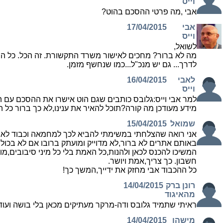
וייס
אבי ,מה פרטי ההסכם בהוט?
אבי
17/04/2015
וייס
לשואל,
מה לא ברור? מחכים לאישור משרד התקשורת. זה הכל. כל ה
לדרך... גם יש מנכ"ל...כמו שנחשף מזמן.
לאבי
16/04/2015
וייס
למר אבי וייס:גלובס כותבים שגם הוט אישרו את ההסכם עם 
מידע מעודכן מה קורה?תוכל להאיר את ענינו,לא כך ברור כל הס
שמואל
15/04/2015
אני רואה שהצלחתי במשימתי להביא לכך למחמאה וכבוד לא
באותם אתרים לא ברור,לא מדוייק ומועתק ברובו אם לא בכולו.
המשיכו להכנס לכאן ולהנות,כל האמת בלי כל מיני סיבובים,מו
חשבון. כך צריך,אמת ויושר.
כל ההכבוד אבי מחזק את ידייך,המשך כך!
רונן ברק
14/04/2015
מהאיגוד
ראיתי שתמיד גלובס ודה-מרקר מעתיקים מכאן בלי בושה ועוד 
מישהו
14/04/2015