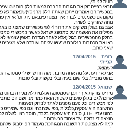
רונית קנייתי,
במכשיר,הם אומרים ייתכן שאתה חלק מהניסוי(שכאמור לא פ
מקום גם כשמנסים לברר איך מצטרפים,אם ניתן וכו' אז אין 
נוחה שזורקים לאוויר.
אגב גם בגולן משיקים את הדור 4 לפי מכשירים 
בחלק מהמכשירים בגולן(אלא לאחר הגדרה באופן עצמאי לאח
ראו את הכתבות בגלובס שנעשו עליהם ועובדה שלא מגיבים על
שאני כותב.
רונית
12/04/2015
קנייתי
לשמואל,
אני לא יודעת על מה אתה מדבר, מזה חודש יש לי סמסונג והוא ע
בהוט מובייל, בלי שום בעיה ובלי בקשות ובלי טובות
שמואל
12/04/2015
מיריס צודקת,איך ייתכן שסמסונג העולמית לא מכירה בהוט מו
לפי מכשירים וכל פעם מפנים לאתר לבדוק תאימות.
התשובה היא עסקית,כלכלית ,כפי שכתבתי וגם כפי שמיריס כת
הוצאה די גדולה .עד איחוד הרשתות."
למה לא מצוטטת התשובה המגוחכת מעמוד הפייסבוק שלהם?