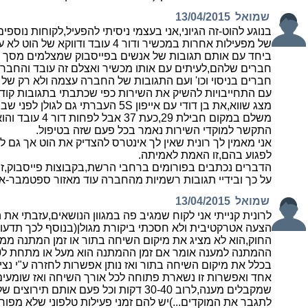
שמואל
13/04/2015
בנוגע להוט-זה הגיוני,אני בעצמי ניסיתי להפעיל,לקוחות נו
של מפעילות אחרות במכשיר ודור 4 עובד ודווקא של הוט לא עובד,
ביחד עם אותם תגובות של אנשים בפייסבוק שמצלמים מסך 
חברים שלהם,לעיתים עם אותו מכשיר ואצלם זה עובד והחבר
חברים בניסוי וכו' ועם התגובות של החברה עצמה ולא רק של
עם התחייבויות להשיק את השירות כפי שכתבתי בתגובות קודמות.
משלם במקום חבילת 29,כ
התקשר למוקדי השירות נאמר בכל פעם שזה בטיפול.
אני מאמין לך רונית שאין לך אינטרס להצדיק את הוט אך גם לי
לפגוע בהם,זו האמת לאמיתה.
הדברים נכתבים בפורומים ברחבי הרשת,בקבוצות פייסבוק,זה
על כך ובידיי תגובות רשמיות מהחברה עוד מאזור ספטמבר-א
שמואל
13/04/2015
לרונית קנייתי אני לקוח שמגיב פה במגוון הנושאים,עזבתי את ה
הצעה אטרקטיבית ולא חסכתי ביקורת מגולן(בנוסף לכך תדעו 
החוק,הוא לא מציג את מיקום השיחה בתור או זמן המתנה מ
בכלל את מיקום השיחה בתור ואז נותן אפשרות לחזרה ע"י נצי
אחד ואפשרות זו נשארת פתוחה לכל אורך השיחה ואז שומעים 
שמקבלים מענה,לרוב 30-40 דקות וכל פעם אותם ת
לתגבר את המוקדים...)יש להם זמני פעילות טלפוני שלא מפו