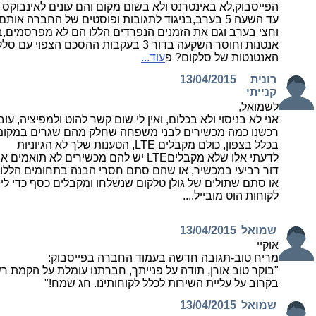
הפייסבוק,לא באינטרנט ולא בשום מקום והם עונים לאינבוקס ע
וחצי בערב וגם את הזמנים הנפרדים הללו הם לא מפרסמים,ב
אנטנות וחוסר השקעה בדור 3 בעקבות ההסכם הצפ
האנטנטות של סלקום? פ
עוד...
רונית
13/04/2015
קנייתי
לשמואל,
אני לא בניסוי ולא בכלום, ואין לי שום קשר להוט ולמפיציה, עובד
רכשנו כמה מכשירים לבני משפחה שחלק מהם שגרים במקומו
בכלל בצפון, כולם מקבלים LTE, הטענות שלך לא הגיוניות
לדעתי אלו שלא מקבליםLTE יש להם מכשירים לא 
דור רביעי במכשיר, או שהם סתם חסרי הבנה בתחומים הללו,
או סתם שתולים של גולן טלקום שנשלחו ומקבלים כסף כדי ליצ
לקוחות הוט מובייל....
שמואל
13/04/2015
אוקיי
מריח טוב-תגובה חדשה בעמוד החברה בפייסבוק:
"בוקר טוב אורן, תודה על פנייתך, חברתנו עומלת על הקמת רש
בקרוב על עליית השירות לכלל לקוחותינו. חג שמח!"
שמואל
13/04/2015