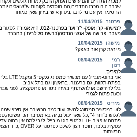
למכרז התדרים והם עושים העתק הדבק למרות גולשים ולקוח
שכבר היה מכרז התדרים,הם חוסמים לקוחות ש"שואלים יותר 
החסימה אין עם מי לדבר,ניסיון אישי.ביזיון שאין כמותו.
פרטנר
11/04/2015
למישהו- קרן אופק- י''ר ועד בפרטנר-12
מעבר ופרישה של אנשי הנדסה(ברשת סלולרית ) בחברה
מישהו
10/04/2015
מי זאת קרן אור באפק?
רמי
08/04/2015
דנון
למיריס,
אני בהוט-מובייל ע
בפתח-תקווה, גם ברעננה, בראשון וגם בתל אביב
בלי להירשם או להשתתף באיזה ניסוי או פרוטקציה. לפני שבו
וכעת פתוח לגמרי.
מיריס
08/04/2015
ל4- במכשיר סמסונג למשל ועוד כמה מכשירם אין סיכוי שמנוי 
לגלוש ב''דור 4'' ,כל שאר יכולים, זה בא מסיבה הכי פשוט
עסקית בלבד, חוסר רצון לש
הרשתות.