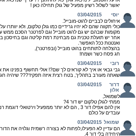
יאשר לשלול רשיון מפעיל של גולן תחילה כאן !
יוסי
03/04/2015
איחולים לבביים להוט-מובייל.
כולי תקווה שהם לא יהיו גרידיים כמו גולן טלקום, ולא יוותרו ע
מקומות שבהם יש גם להוט מובייל וגם לפרטנר הסכם ממש על 
אחר יש תועלת טכנית גם מבחינת רמת קליטה וגם בחיסכון בק
ואנטנות ככל האפשר.
בהצלחה לתותחים בהוט מובייל (ובפרטנר),
חג פסח כשר ושמח!
רובי
03/04/2015
גבי גבאי או איך לא קוראים לך שם?! אולי תחשוף בפנינו את אי
שאתה מעורב בתהליך, בטח רצית איזה תפקיד??? שיהיה חג ש
דרור
03/04/2015
אלון
לשמואל,
ממתי לגולן טלקום יש דור 4?
אין להם אפילו דור 3 , הם לא יותר ממפעיל וירטואלי דוגמת רמי לוי
עובדים על כולם
שמואל
03/04/2015
היחידה בלי דור 4.