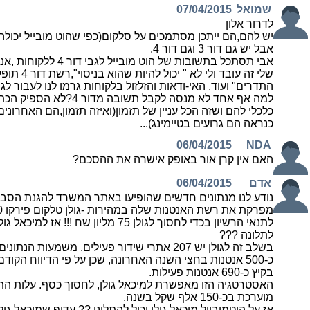
שמואל
07/04/2015
לדרור אלון
יש להם,הם ייתכן מסתמכים על סלקום(כפי שהוט מובייל יכול
אבל יש גם דור 3 וגם דור 4.
אבי תסתכל בתשובות של הוט מו
שלי זה עובד ולי לא
התדרים" ועוד. האי-ודאות והזלזול בלקוחות גרמו לנו לעבור לגול
למה אף אחד לא מנסה לקבל תשובה
כנראה הם גרועים בטיימינג)...
06/04/2015
NDA
האם אין קרן אור באופק אישרה את ההסכם?
אדם
06/04/2015
נודע לנו מנתונים חדשים שהופיעו באתר המשרד להגנת הסביב
לתנאי הרשיון בכדי לחסוך לגולן 75 מליון שח !!
לתלונה ???
בשלב זה לגולן יש 207 אתרי שידור פעילים. משמעות הנ
כ-500 אנטנות בחצי השנה האחרונה, שכן על פי הדיווח הקו
בקיץ כ-690 אנטנות פעילות.
האסטרטגיה הזו מאפשרת למיכאל גולן, לחסוך כסף. עלות הת
מוערכת בכ-150 אלף שקל בשנה.
אז על הוטמובייל מיכאל גולן יכול להתלונן ?? עדיף שמיכאל גו