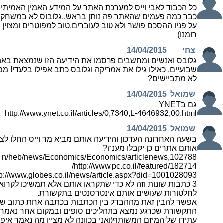
כל הכבוד לאבי וייס למערכת האתר על המידע האמין האמיתי ל
כבר כמה פעמים שהאתר פה נותן בראש..גלובוס לא במשחק,..
על פניו ההסכם פושר ולא טוב לעוברים,טוב למפוטרים ומצוין 
רומנו)
צחי
14/04/2015
גלובס ואנשים ומחשבים פרסמו את הידיעה הזו שנמצאת באתר
שבועיים, כאילו גילו את אמריקה וגלובס כתב אפילו בלעדי! מ
לא מתביישים?
שמואל
14/04/2015
גם בYNET
http://www.ynet.co.il/articles/0,7340,L-4646932,00.html
שמואל
14/04/2015
בשעה האחרונה העדכון והידיעה אותם מביא מר וייס החלו ל
אותם אתרים כן יקבלו מענה?
ws_n/heb/news/Economics/Economics/articlenews,102788/
http://www.pc.co.il/featured/182714/
tp://www.globes.co.il/news/article.aspx?did=1001028093
3 כתבות שונות וזה לא כדי שתקראו אותם אלא תמשיכו לקרוא
לחלטורות שעושים אותם אינטרסנטים בתקשורת.
אפשר להבין זאת מההבדל בין הכתבות בכתבה אחת כתוב ש
התקשורת שכרגע נמצא בתהליכים סופים ובמקום אחר נאמר ש
עתידו של המיזם המשותף(ואני בכוונה לא מציין מה נאמר איפה