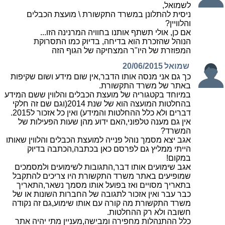
לשמואל,
ניסית להתלונן במשרד התקשורת \ מועצת הכבלים
והלוויין?
אם כן, אולי תשתף אותנו בחוויה המרנינה הזו...
הנוהל שהזכרת הוא בדיחה, בדיוק כמו התסרוקת
המפוזרת של היו"ר המצחיקה של הגוף הזה
שמואל
20/06/2015
כך גם אני מנסה אותו הדבר,אין שום מידע ושום שקיפות
באתר של משרד התקשורת.
במיוחד בקטגוריה של מועצת הכבלים והלווין ששם המידע
בהחלטות המועצה הוא של שנת 2014(וגם שם זה חלקי
דברים ולא כלל ההחלטות והמידע) ואין כל אזכור ל2015.
אין גם מענה טלפוני,האם ידוע מהן שעות הפעילות של
המשרד?
אגב יצא מסמך נוהל פנייה למועצת הכבלים והלווין שאותו
הייתי ממליץ גם לפרסם כאן בכתבה,הכתבה בדיוק
במקום!
אגב שימועים אותו דבר,התגובות לשימועים ולמסמכים
שמופיעים באתר משרד התקשורת היו צריכים להתקבל
בתאריך מסויים ואז בפועל אותו מסמך נשאר,התאריך
כבר עבר ואין אזכור לתגובה של החברות השונות או של
משרד התקשורת מה קורה עם אותו שימוע,גם זה נקודה
חשובה ולא רק ההחלטות.
כלל ההתנהלות מחפירה ומבישה,מעניין מתי יהיה אתר