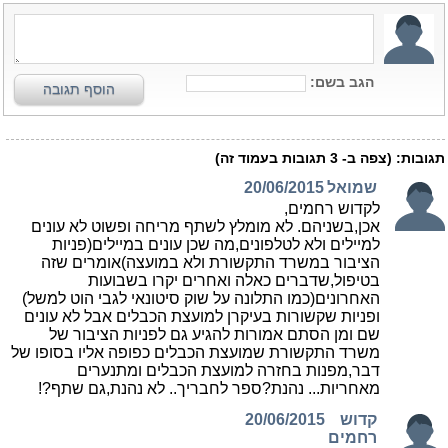
הגב בשם:
הוסף תגובה
תגובות:
(צפה ב-
3
תגובות בעמוד זה)
שמואל
20/06/2015
לקדוש רחמים,
אכן,בשניהם. לא מומלץ לשתף מריחה ופשוט לא עונים
למיילים ולא לטלפונים,מה שכן עונים במיילים(פניות
הציבור במשרד התקשורת ולא במועצה)אומרים שזה
בטיפול,שדברים כאלה ואחרים יקרו בשבועות
האחרונים(כמו התלונה על שוק סיטונאי לגבי הוט למשל)
ופניות שקשורות בעיקרן למועצת הכבלים אבל לא עונים
שם ומן הסתם אמורות להגיע גם לפניות הציבור של
משרד התקשורת שמועצת הכבלים כפופה אליו בסופו של
דבר,מפנות בחזרה למועצת הכבלים ומתנערים
מאחריות... נהנת?ספר לחבריך.. לא נהנת,גם שתף?!
קדוש
20/06/2015
רחמים