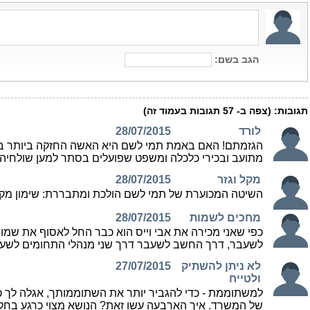
הגב בשם:
תגובות:
(צפה ב-
57
תגובות בעמוד זה)
לורד
28/07/2015
הגזמתם! האם באמת תמי לשם היא האשה החזקה ביותר במש
מתועב ובכירי כלכלה ומשפט שפועלים בסתר למען שולחיה
מקל וגזר
28/07/2015
השיטה המכוערת של תמי לשם הולכת ומתבררת: שימון מקו
מחכים לשמות
28/07/2015
כפי שאני מכירה את אבי וייס הוא כבר החל לאסוף את שמ
לשעבר, דרך החשב לשעבר דרך שני מנהלי התחומים לשעבר 
לא ניתן להשתיק
27/07/2015
ולטייח
למשתוממת - כדי להגביר יותר את השתוממותך, אגלה לך כי
של המשרד. איך הארבעה עשו זאת? הנושא מצוי כרגע בחקי