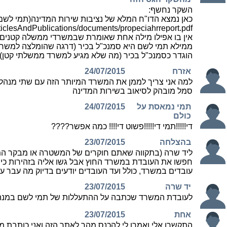
השקר נחשף:
כאן נמצא הדו"ח המלא של נציבות שירות המדינה(תמי לשם
rticlesAndPublications/documents/propeciahrreport.pdf
אין בו אפילו מילה אחת שאומרת שבמשרדי ממשלה קטנים יהיו 2 מנהלות
ממילא תמי לשם היא סמנכ"ל בכיר (דרגה שהומלצה למשרד
הוגדר כסמנכ"ל בכיר (מה שלא מגיע למשרד ממשלתי קטן). ו
אזרח
24/07/2015
למה אני צריך לממן את המשרד המיותר הזה עם שתי מנהל
סמל מובהק לסיאוב בשירות המדינה
תמי נמאסת על
24/07/2015
כולם
די!!!!!תמי די!!!!!פשוט די!!!! כמה אפשר????
בהצלחה
23/07/2015
ליד שרה (בתקווה שאתם חוקרים של המשטרה או מבקר המד
חפשו את העובדת במשרד החוץ אבל גשו אליה בזהירות כי
עובדים במשרד, כולל ועד העובדים יודעים בדיוק מה עבר ע
יד שרה
23/07/2015
לעובדת המשרד שכתבה על ההתעללות של תמי לשם במנהלת 
אחת
23/07/2015
התקשרו אלי ואמרו לי להכנס מהר לאתר הזה ואני כותבת 