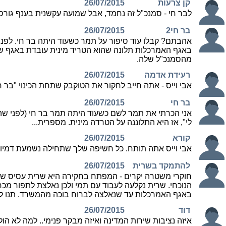
קן צרעות
26/07/2015
לבר חי - סמנכ"ל זה נחמד, אבל שמועה עקשנית בענף גו
בר חי2
26/07/2015
אהבתם? קבלו עוד סיפור על תמר כשעוד היתה בר חי. לפנ
באגף האמרכלות תלונה שהוא הטריד מינית עובדת באגף ש
מהסמנכ"ל שלה.
רעידת אדמה
26/07/2015
אבי וייס - אתה חייב לחקור את הטוקבק שתחת הכינוי "בר חי
בר חי
26/07/2015
אני הכרתי את תמר לשם כשעוד היתה תמר בר חי (לפני ש
לי", אז היא התלוננה על הטרדה מינית. מספרית...
קורא
26/07/2015
אבי וייס אתה תותח. כל חשיפה שלך שתחילה נשמעת דמיוני
להתמקד בשרית
26/07/2015
חוקרי משטרה יקרים - המפתח בחקירה היא שרית עסיס שכע
הנוכחי. שרית נקלעה לעבוד עם תמי ולכן נאלצת לתפור 
באגף האמרכלות עד שנאלצה לברוח בוכה מהמשרד. תנו לש
דוד
26/07/2015
איזה נציבות שירות המדינה ואיזה מבקר פנימי.. למה לא 