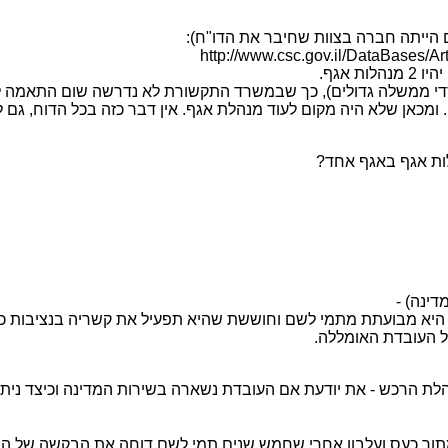
 הייתה חברה בצוות שחיבר את הדו"ח):
http://www.csc.gov.il/DataBases/A
 אגף.
י ממשלה גדולים), כך שבמשרד התקשורת לא נדרשה שום התאמה לפי
מכאן שלא היה מקום לעוד מנהלת אגף. אין דבר כזה בכל הדוח, גם לא 
ות אגף באגף אחד?
ינה) -
 היא מבועתת מתמי לשם וחוששת שהיא תפעיל את קשריה בנציבות כד
ל העובדת האומללה.
הרכש - את יודעת אם העובדת נשארה בשירות המדינה וכיצד ניתן 
מתוך כעס ועלבון אחרי שחמש שנים תמי לשם דוחה את הבקשה של המ