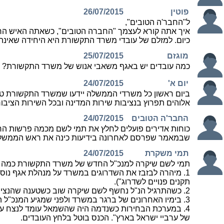
פוטין
26/07/2015
ל"החבר'ה הטובים",
איך אתה קורא לעצמך "החברה הטובים", כשאתה האיש הר
כיום. למזלם של עובדי משרד התקשורת היא היחידה שאינה
מוגזם
25/07/2015
כמה עובדים יש באגף משאבי אנוש של משרד התקשורת? 8? 9? בשביל זה שתי מנהלות אגף?
יום א'
24/07/2015
אלוהים תפרוץ בנציבות שירות המדינה ובכל השירות הציבור
החבר'ה הטובים
24/07/2015
כוחות אדירים פועלים לחלץ את תמי לשם מכמה פרשות החמו
שבמאמר שפרסם לאחרונה בידיעות כינה את ראש הממשלה ב
תמי משקרת
24/07/2015
תמי לשם שיקרה למנכ"ל החדש של משרד התקשורת כמה 
1. מיהרה לבזבז את השדרוגים במשרד על מנהלת אגף נוס
תקנים פנויים לשדרוג").
2. כשהתרגיל הנ"ל נחשף לשם שיקרה שוב כשטענה שהנציבות החליטה שיהיו שתי מנהלות אגף באגף האמרכלות.
3. בימיו האחרונים של ברגר במשרד ולפני שמגיע המנכ"ל החדש, לשם סגרה וטייחה עם ברגר את תיק המעקבים נגד עובדי המשרד.
4. במערכת הבחירות כשנדמה היה שהשמאל עומד לנצח עם
של ערביי ישראל בארץ". הכנס בוטל בלחץ העובדים.