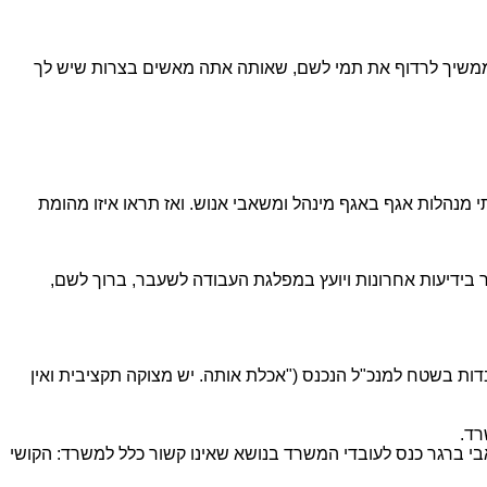
ממשיך לרדוף את תמי לשם, שאותה אתה מאשים בצרות שיש לך
התקשורת טוען כי הנציבות החליטה שלמשרד בגודל שלו (160 עובדים) מגיעות שתי מנהלות אגף באגף מינהל ומשאבי אנוש. ואז תראו איזו מהומת
 בידיעות אחרונות ויועץ במפלגת העבודה לשעבר, ברוך לשם,
ות בשטח למנכ"ל הנכנס ("אכלת אותה. יש מצוקה תקציבית ואין
 ברגר כנס לעובדי המשרד בנושא שאינו קשור כלל למשרד: הקושי