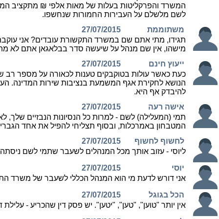
המשרד והפרקליטות בעלות של מאות אלפי ₪ מתקציב המשרד 
לשם מלשלם על העבירות החמורות שנחשפו.
משתוממת
27/07/2015
תגידו, מתי אתם שם במשרד התקשורת עובדים? אני עוקבת 
מישהו, אין שם מנהל על שיעשה סדר בבלאגאן אתם לא מת
ייעוץ חינם
27/07/2015
כעת כאשר עולות בטוקבקים טענות לכאורה על מספר רב של
הנושא לחקירת אגף המשמעת בנציבות שירות המדינה. העובד
להיבדק אף היא.
אישה רעה
27/07/2015
תמי (המעלילה) לשם - למרות כל הנסיונות הנבזיים שלך, ל
המטבחון באמרכלות, ובסוף תצליחי להפיל את אחד הגברי
לחשוף לחשוף
27/07/2015
ליוסי - עזוב אותך מכל המנהלים לשעבר שתמי לשם ניסתה 
יוסי
27/07/2015
אני דורש לדעת מי הוא המנהל הכללי לשעבר של משרד התק
הכל בגוגל
27/07/2015
אין יותר "טוען", "טען", "יטען". יש פסק דין שהכריע - עלילת ד