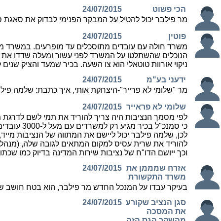
הכי פשוט
24/07/2015
מר פילבר יכול להטיל על המבקר הפנימי לבדוק את סאגת 
פוטין
24/07/2015
משרד חולה עם עובדים מתוסכלים עד מופרעים. במשרד מש
הנוכלים שהשתלטו על המשרד לפני עשור ומעלה שדדו את נכסי
ניקוי אורוות טוטאלי הוא צו השעה. בכיר שמעד והציק שנים
ידעני בע"מ
24/07/2015
מר "שלומי לא פרייר"-היצחקת אותי, איך כתבת: שלמה פילבר 
שלומי לא פראייר
24/07/2015
לפי מסמך הנציבות היה צריך להוריד את תמי לשם לדרגת 
כי סמנכ"ל בכיר מגיע רק למשרדים עם מעל ל-3000 עובדים.
לכן, שלמה פילבר יכול ליישם את המתווה של הנציבות מייד
להוריד את שרית עסיס למקום המתאים לגובה שלה, (מנהל
וכך ייושם הדו"ח של נציבות שירות המדינה בדיוק כמו שכתוב 
אזרח שמממן את
24/07/2015
משרד התקשורת
בעיקר עבדו על המנכל החדש מר פילבר, הוא בטח חושב שש
סגן הנציב שקורע
24/07/2015
את המסכה
מהשקר הגס הזה