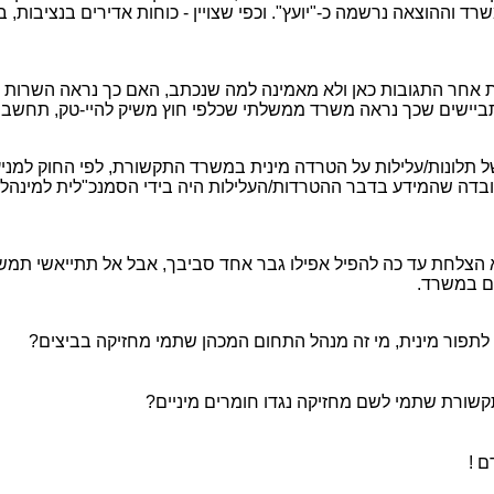
וההוצאה נרשמה כ-"יועץ". וכפי שצויין - כוחות אדירים בנציבות,
אחר התגובות כאן ולא מאמינה למה שנכתב, האם כך נראה השרות הצ
ביישים שכך נראה משרד ממשלתי שכלפי חוץ משיק להיי-טק, תחשבו 
 תלונות/עלילות על הטרדה מינית במשרד התקשורת, לפי החוק למניע
ה שהמידע בדבר ההטרדות/העלילות היה בידי הסמנכ"לית למינהל ול
א הצלחת עד כה להפיל אפילו גבר אחד סביבך, אבל אל תתייאשי תמשיכ
ם במשרד.
לתפור מינית, מי זה מנהל התחום המכהן שתמי מחזיקה בביצים?
שורת שתמי לשם מחזיקה נגדו חומרים מיניים?
ם !