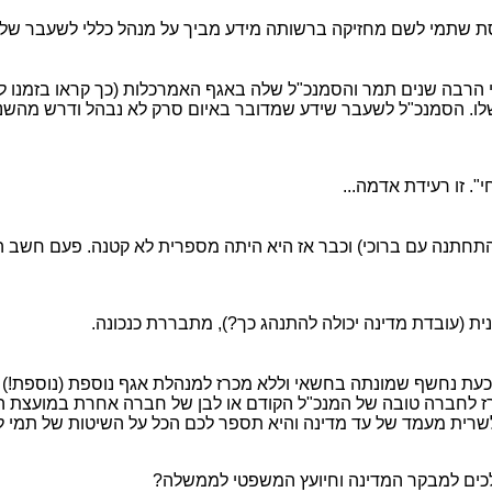
רסת שתמי לשם מחזיקה ברשותה מידע מביך על מנהל כללי לשעבר ש
י הרבה שנים תמר והסמנכ"ל שלה באגף האמרכלות (כך קראו בזמנו
לו. הסמנכ"ל לשעבר שידע שמדובר באיום סרק לא נבהל ודרש מהשני
". זו רעידת אדמה...
התחתנה עם ברוכי) וכבר אז היא היתה מספרית לא קטנה. פעם חשב 
ת (עובדת מדינה יכולה להתנהג כך?), מתבררת כנכונה.
ת נחשף שמונתה בחשאי וללא מכרז למנהלת אגף נוספת (נוספת!) ע"
מכרז לחברה טובה של המנכ"ל הקודם או לבן של חברה אחרת במוע
רית מעמד של עד מדינה והיא תספר לכם הכל על השיטות של תמי לש
הולכים למבקר המדינה וחיועץ המשפטי לממשלה?