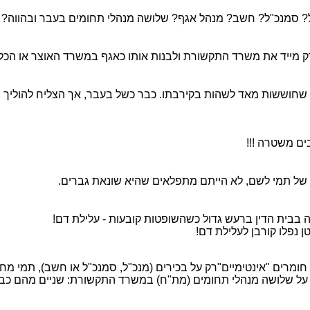
"ל? סמנכ"ל? חשב? מנהל אגף? שלושה מנהלי תחומים בעבר ובהווה?
פרק מייד את משרד התקשורת ולבנות אותו כאגף במשרד האוצר או הכלכ
 שחוששות מאד לשהות בקירבתו. כבר כשל בעבר, אך הצליח להוליך שו
ים משטרה !!!
 של תמי לשם, לא הייתם מתפלאים שהיא שונאת גברים.
ה בבית הדין ברעש גדול כשהשופטות קובעות - עלילת דם!
פלו קורבן לעלילת דם!
מרים "אינטימיים"רק על בכירים (מנכ"ל, סמנכ"ל או חשב), תמי מ
על שלושה מנהלי תחומים (מת"ח) במשרד התקשורת: שניים מהם כבר 