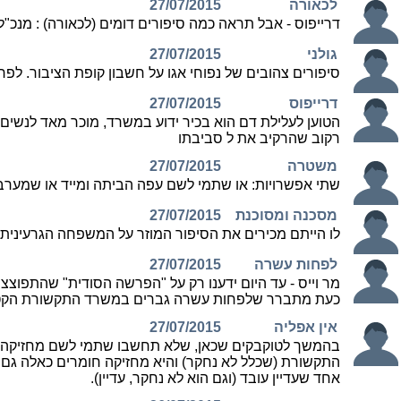
לכאורה
27/07/2015
דרייפוס - אבל תראה כמה סיפורים דומים (לכאורה) : מנכ
גולני
27/07/2015
סיפורים צהובים של נפוחי אגו על חשבון קופת הציבור. ל
דרייפוס
27/07/2015
הטוען לעלילת דם הוא בכיר ידוע במשרד, מוכר מאד לנשים
רקוב שהרקיב את ל סביבתו
משטרה
27/07/2015
שתי אפשרויות: או שתמי לשם עפה הביתה ומייד או שמערב
מסכנה ומסוכנת
27/07/2015
לו הייתם מכירים את הסיפור המוזר על המשפחה הגרעינית
לפחות עשרה
27/07/2015
מר וייס - עד היום ידענו רק על "הפרשה הסודית" שהתפוצצ
כעת מתברר שלפחות עשרה גברים במשרד התקשורת הקטן נ
אין אפליה
27/07/2015
בהמשך לטוקבקים שכאן, שלא תחשבו שתמי לשם מחזיקה חו
התקשורת (שכלל לא נחקר) והיא מחזיקה חומרים כאלה גם 
אחד שעדיין עובד (וגם הוא לא נחקר, עדיין).