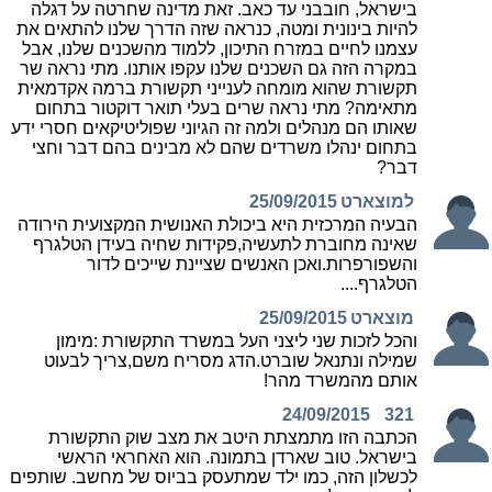
בישראל, חובבני עד כאב. זאת מדינה שחרטה על דגלה
להיות בינונית ומטה, כנראה שזה הדרך שלנו להתאים את
עצמנו לחיים במזרח התיכון, ללמוד מהשכנים שלנו, אבל
במקרה הזה גם השכנים שלנו עקפו אותנו. מתי נראה שר
תקשורת שהוא מומחה לענייני תקשורת ברמה אקדמאית
מתאימה? מתי נראה שרים בעלי תואר דוקטור בתחום
שאותו הם מנהלים ולמה זה הגיוני שפוליטיקאים חסרי ידע
בתחום ינהלו משרדים שהם לא מבינים בהם דבר וחצי
דבר?
למוצארט
25/09/2015
הבעיה המרכזית היא ביכולת האנושית המקצועית הירודה
שאינה מחוברת לתעשיה,פקידות שחיה בעידן הטלגרף
והשפורפרות.ואכן האנשים שציינת שייכים לדור
הטלגרף....
מוצארט
25/09/2015
והכל לזכות שני ליצני העל במשרד התקשורת :מימון
שמילה ונתנאל שוברט.הדג מסריח משם,צריך לבעוט
אותם מהמשרד מהר!
24/09/2015
321
הכתבה הזו מתמצתת היטב את מצב שוק התקשורת
בישראל. טוב שארדן בתמונה. הוא האחראי הראשי
לכשלון הזה, כמו ילד שמתעסק בביוס של מחשב. שותפים