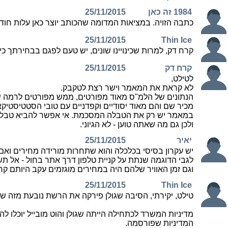
1984 זה כאן
25/11/2015
כתבה הזויה. במציאות המדומה שהכותב יוצר כאן עלות חודש
25/11/2015
Thin Ice
קרח דק, למרות שכינויינו שונים, יש טעם לפגם בבחירתך כינו
קרח דק
25/11/2015
לטילט,
לא קראת את המאמר וישר רצת לטקבק.
הנתונים של הלמ"ס מאוד מפורטים, ממש מפורטים לרמה של
מכיר שם והם מאוד יסודיים וקפדניים עם טובי הסטטיסטיק
במאמר יש רק את הטבלה המסכמת. אי אפשר להביא טבלאות
ולכן גם מה שאתה טוען - לא הגיוני.
יאיר
25/11/2015
יש עקרון בסיסי בכלכלה והוא שתחרות מורידה מחירים ואם
לגבי הדוגמה שנתת על קניית טלפון דרך אתר בחול - אל 
וגם זמן האוויר שלהם היה במחירים מוגזמים עקב היותם קרט
25/11/2015
Thin Ice
טילט, יקירתי, הסיבה שגולן פירקה את הרשת נובעת מזה ש
מדיניות המשרד לכתחילה הייתה שגולן והוט מובייל יוכלו 
המדיניות שפורסמה.