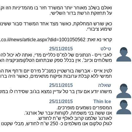
על תחזוקת הרשת בדור השלישי.
כאן שורש המחלוקת, כאשר מצד אחד המשרד סבור ששינוי המדי
שימוע ציבורי.
קראי נא זאת: http://www.globes.co.il/news/article.aspx?did=1001050562 וחפשי המלים "זו הייתה טיוטת המדיניות שפור
טילט
25/11/2015
לאבי וייס - הנתונים של למ"ס כלליים מדי, ואתה לא יכול
משלוחים וכיוב'. אין בכלל ספק שבתחום הטלקומוניקציה הא
לטינ אייס - אברשה בורשטיין כמנכ"ל מירס יזם ודחף את 
חמישי ללא קבלת ערובות ופיקוח מתאימים, כאשר היה ברור 
שאלה
25/11/2015
מישהו יודע אם עדן בר טל עדיין נמצא בג'וב שסידרו לו במ
25/11/2015
Thin Ice
המספרים נשמעים מופרכים.
אנו ששה בני משפחה, לקוחות עבר של אורנג'.
לאורנג' שלמנו קרוב לאלף ש"ח לחודש.
לגולן טלקום אנו משלמים כ- 250 ש"ח לחודש, מבלי שקטנו מאפייני הצריכה. ההפך הוא הנכון. הם גדלו.