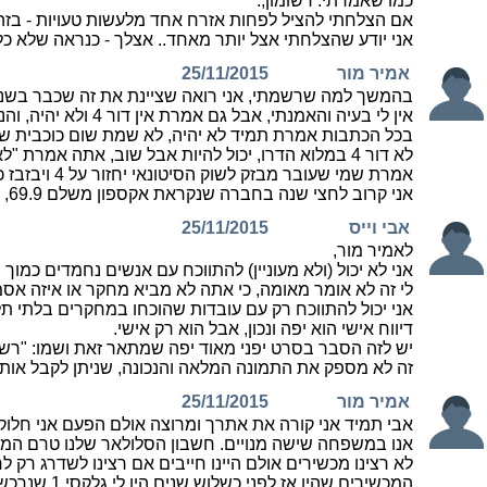
כמו שאמרתי: רשומון,.
אם הצלחתי להציל לפחות אזרח אחד מלעשות טעויות - בזה
אני יודע שהצלחתי אצל יותר מאחד.. אצלך - כנראה שלא כל
אמיר מור
25/11/2015
בהמשך למה שרשמתי, אני רואה שציינת את זה שכבר בשנת 2011 היית נביא הזעם, שאמר שהכל יעלם הכל חרא, הכל לא יצ
אין לי בעיה והאמנתי, אבל גם אמרת אין דור 4 ולא יהיה, והנה אני גולש כרגע באיזור עזריאלי קו 012 ומהירות הורדה של 60 והעלאה של 40, לא מבין מה רע בזה? זה יותר טוב ממה שיש לי בבית.
בכל הכתבות אמרת תמיד לא יהיה, לא שמת שום כוכבית שום 
לא דור 4 במלוא הדרו, יכול להיות אבל שוב, אתה אמרת "לא היה ולא ייהיה" לא אמרת יהיה גרוע, יהיה נכה (זה אמרת אח"כ) אמרת לא היה ולא יהיה, והנה נהיה.
אמרת שמי שעובר מבזק לשוק הסיטונאי יחזור על 4 ויבזבז כסף,, ובכן אני שילמתי על קו של בזק ובזק בינלאומי יחדיו מחיר של 110 ש"ח ספק ותשתית 40 מגה.
אני קרוב לחצי שנה בחברה שנקראת אקספון משלם 69.9, ושילמתי 280 ש"ח על ראוטר (מבצע שלהם עם ב
אבי וייס
25/11/2015
לאמיר מור,
אני לא יכול (ולא מעוניין) להתווכח עם אנשים נחמדים כמוך
לי זה לא אומר מאומה, כי אתה לא מביא מחקר או איזה אסמ
אני יכול להתווכח רק עם עובדות שהוכחו במחקרים בלתי תל
דיווח אישי הוא יפה ונכון, אבל הוא רק אישי.
יש לזה הסבר בסרט יפני מאוד יפה שמתאר זאת ושמו: "רשומ
זה לא מספק את התמונה המלאה והנכונה, שניתן לקבל אותה ר
אמיר מור
25/11/2015
אבי תמיד אני קורה את אתרך ומרוצה אולם הפעם אני חלוק 
אנו במשפחה שישה מנויים. חשבון הסלולאר שלנו טרם המהפכה הסלולארית היה 199 ש"ח למנוי שזה היה המבצע הכי טוב לעובד
לא רצינו מכשירים אולם היינו חייבים אם רצינו לשדרג רק 
המכשירים שהיו אז לפני כשלוש שנים היו לי גלקסי 1 שנרכש ב3500 ש"ח כמובן מחיר מופקע של חברת סלקום, ומכשירים פשוטים נוספים.