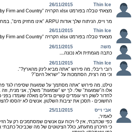
26/11/2015
Thin Ice
מצאתי טבלה בפורמט xlsx הקרויה "ARPU by Firm and Country" בכתובת (מצומצמת) http://tinyurl.com/oajff42
מר וייס, הניתוח שלך אודות ARPU "אינו מחזיק מים", במחילה מכבודך...
26/11/2015
Thin Ice
מצאתי טבלה בפורמט xlsx הקרויה "ARPU by Firm and Country" בכתובת
משה
26/11/2015
כתבה מגמתית ולא נכונה....
26/11/2015
Thin Ice
רובי ריבלי, מה פירוש "אתה מביא לינק מהארץ?".
וכי מה רצית, הסתמכות על "ישראל היום"?
טילט, מה פירוש "אתה מסתמך על שמועות שסיפרו לגד פרץ
לחדור לשוק רווי עומדים קשיים גדולים מאלה שעמדו בפני 
החשוכים - תסכן את יציבות השלטון. אנשים לא יהססו להצט
אבי וייס
25/11/2015
לאמיר,
כפי שכתבתי, אין לי ויכוח עם אנשים שמסתמכים רק על הזי
כי הזיכרון מתעתע, כולל הציטוטים של מה שכביכול כתבתי א