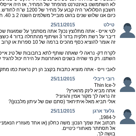
לא השתמשנו באינטרנט מהפחד של המחיר, אז היה אייסלקום שהיה חובה כחלק מה
חשבון הסלולאר היה קבוע על מחיר של 1200 ש"ח לחודש. לא יורד ולא כלום וכבר סיימנו חלק מהמכשירים.
כיום אנו שלוש שנים בהוט מובייל משלמים השנה 2 ב 40. חשבונית סלולאר של 120 כולל הכל, וכן אני לא מבוטח וכן אם ארצה אני ארכוש מכשיר בסכום של 600 שקל או ארכוש ביד שתיים. אבל
טילט
25/11/2015
לטי אייס - אתה מתלוצץ נכון? אתה מסתמך על שמועות שסיפר
זה אומר להוציא כסף מהכיס ברמה של 10 ספרות או קרוב לזה, ולכן תשכח מזה לגבי גולן, כי זה פשוט לא משתלם והוא בטח לא פרייאר של אף אחד.
לקרח דק- נראה לי שאתה שותף לתא בחבובות של טינ אייס.
השתנו. רק מי שהיה בשנים האחרונות על הירח יכול להגיד 
לאבי וייס - אתה מוציא כתבות בקצב הן רק נראות כמו מת
רובי ריבלי
25/11/2015
ל-Thin Ice
אתה מביא לינק מהארץ?
זה נראה לך מקור אמין והגיוני?
אולי תביא מאל-איתיחאד (סתם שם של עיתון מלבנון)?
גלעד ארגן
25/11/2015
ל-1984,
תכתוב את שמך הנכון: משה כחלון (או אחד מעוזריו הנאמני
אל תסתתר מאחורי כינויים.
בושה לך.