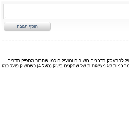
הוסף תגובה
תחיל להתעסק בדברים חשובים ומועילים כמו שחרור מספיק תדרים,
איכות התשתיות ובגזרת המחיר אפילו פיקוח מחירים במידה והמחירים יטפסו במהירות אל מעל ה100 שקל אבל ההתעקשות לשמר כמות לא מציאותית של שחקנים בשוק (מעל 4) כשהשוק פועל כמו