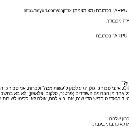
?".
אלו ה"שמועות" שלי. לך יש "שמועות" משלך, אני מניח, וזה OK. אינני סבור כי גולן הגיע לכאן ל"
כל אחד מן הברונים השודדים (פרטנר, סלקום, פלאפון). לא בא בחשבו
ייד בגאדג'ט חדיש מדי שנה, אם יבוא להם, אולם לא יסכימו לשירותי
כרון שלהם
ו לא כתבתי בעבר..