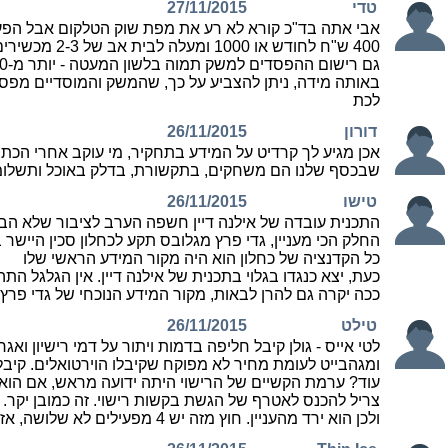
טדי
27/11/2015
400 ש"ח לחודש או 1000 ומעלה לבית אב של 2-3 מכשירים. היום ניתן להשיג חבילה דומה (ואף מקיפה ממנה) בכ- 75 ש"ח ואף פחות. אני אישית נמצא בחבילה של 40 ש"ח בהתחייבות ארוכה.
באותה מידה, ניתן להצביע על כך, שהמשק והמוסדיים מפסיד
לכת
דורון
26/11/2015
אכן מגיע לך קרדיט על המידע בתחקיר, מי עוקב אחרי הכתב
שבכסף שלנו הם משחקים, בתקשורת, בדלק באוכל ותשלומי 
טישו
26/11/2015
התכנית עובדה של אילנה דיין חשפה הערב לציבור שלא הבין
החלק הכי מעניין, גדי פרץ מגלובס תקע לכחלון סכין היישר 
כל הקדנציה של כחלון הוא היה מקור המידע הראשי שלו
כעת, יצא כנגדו בגלוי בתכנית של אילנה דיין. אין הגלגל התה
ככה יקרה גם להרן לבאות, מקור המידע הנוכחי של גדי פרץ,
טילט
26/11/2015
ומגהבייט לעומת מחיר לא מפוקח שקיבלו הוירטואלים. קיב
עוד? ערמת הקשיים של הרישוי היתה ידועה מראש, אם הוא ל
צריל להכנס לאטרף של הגשת בקשות רישוי. זה כמובן יקר. 
ולכן הוא ירד מהעניין. חוץ מזה יש 4 מפעילים לא שלושה, אז למה אתה סתם כותב? כל הקשקשת הזו של חליבת הציבור היא פשוט דמגוגיה לשמה, כל אחד מוכר את הסחורה שלו במחיר