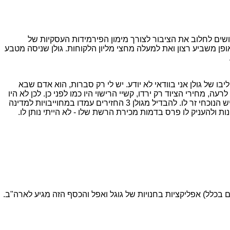
שים לחלוב את הציבור לצורך מימון הפירמידות העסקיות של
 משביע רצון ואת למעלה מחצי מליון הלקוחות. גולן שניסה מטבע
 של גולן אני בוודאי לא יודע. יש לי רק סברות, הוא אדם שבא
, מחירי הציוד רק ירדו, קשיי הרישוי היו כמו לפני כן. לכן לא היו
שום הפתעות, והמצב שהוא נקלע אליו היה ידוע לכל מי שמבין מראש. מאחר שאני מחזיק מגולן כמי שמבין אני אתפלא אם התרחיש הנוכחי זר לו. להבדיל מגולן 3 החזירים עמדו במחוייבויות למדינה
 ולהעניק לו פרס בדמות מכירת הרשת שלו - לא הייתי נותן לו.
בכלל) אפליקציות בחנויות של גוגל ואפל והכסף הזה מגיע לארה"ב.