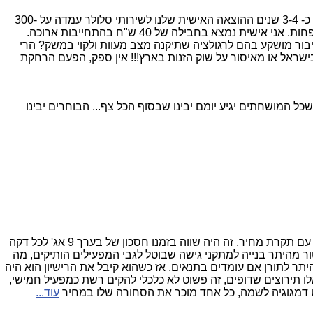
אבי אתה בד"כ קורא לא רע את מפת שוק הטלקום אבל הפעם שגית לא מעט ועיוותת נתונים! כל אחד מאתנו יודע היטב שאך לפני כ- 3-4 שנים ההוצאה האישית שלנו לשירותי סלולר עמדה על 300-
קופות (השתלמות, גמל) שהציבור מושקע בהם לרגולציה שתיקנה מצב מעוות ולקוי במשק? הרי
ישראל או מאיסור על שוק הזנות בארץ!!! אין ספק, הפעם הרחקת
 המושחתים יגיע יומם יבינו שבסוף הכל צף... הבוחרים יבינו
לטי אייס - גולן קיבל חליפה בדמות ויתור על דמי רישיון ואגרות תדרים מדובר בכמה מאות מיליונים ש"ח. קיבל נדידה פנים ארצית עם תקרת מחיר, זה היה שווה בזמנו חסכון של בערך 9 אג' לכל דקה
 מהיתר בנייה למתקני גישה שבוטל לגבי המפעילים הותיקים, מה
תר לתורן אם עומדים בתנאים, אז כשהוא קיבל את הרישיון הוא היה
ו תירוצים שדופים, זה פשוט לא כלכלי להקים רשת כמפעיל חמישי,
עוד...