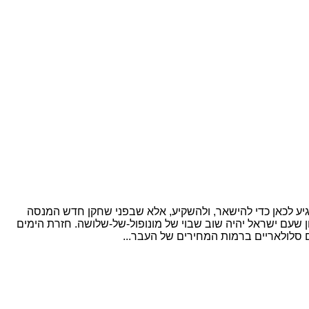
עשות מכה" ולברוח. אני סבור כי הגיע לכאן כדי להישאר, ולהשקיע, אלא שבפני שחקן חדש המנסה
ן שעם ישראל יהיה שוב שבוי של מונופול-של-שלושה. חזרת הימים
ם סלולאריים ברמות המחירים של העבר...