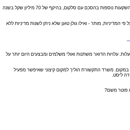
ואולם בשלב מאוחר יותר המשרד חזר בו מהמדיניות הזו וקבע תנאים נוספים בהבהרות לשאלות שעלו, שמחייבים את גולן לבצע השקעות נוספות בהסכם עם סלקום, בהיקף של 70 מיליון שקל בשנה
המדיניות, מותר - ואילו גולן טוען שלא ניתן לשנות מדיניות ללא
.
ות. עלויות הדואר משתנות ואולי משלמים ומבצעים היום יותר על
ה במקום. משרד התקשורת הוליך למקום קיצוני שאיפשר מפעיל
דה ליסט.
וא פוטר משם?