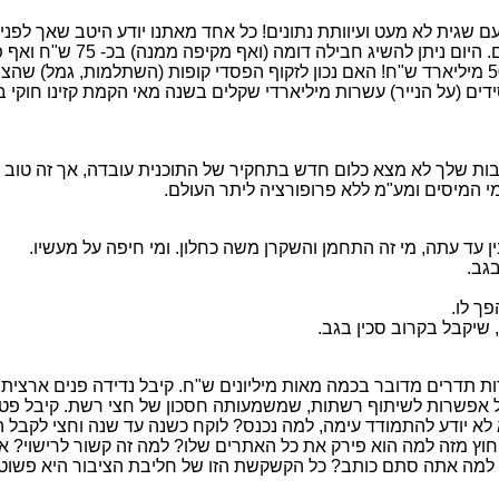
גם רישום ההפסדים למשק תמוה בלשון המעטה - יותר מ-50 מיליארד ש"ח! האם נכון לזקוף הפסדי 
ים (על הנייר) עשרות מיליארדי שקלים בשנה מאי הקמת קזינו חוקי ב
ות שלך לא מצא כלום חדש בתחקיר של התוכנית עובדה, אך זה טוב שכל
המיסים ומע"מ ללא פרופורציה ליתר העולם.
 עד עתה, מי זה התחמן והשקרן משה כחלון. ומי חיפה על מעשיו.
בגב.
פך לו.
 שיקבל בקרוב סכין בגב.
ל אפשרות לשיתוף רשתות, שמשמעותה חסכון של חצי רשת. קיבל פטור
א יודע להתמודד עימה, למה נכנס? לוקח כשנה עד שנה וחצי לקבל הי
חוץ מזה למה הוא פירק את כל האתרים שלו? למה זה קשור לרישוי? אל