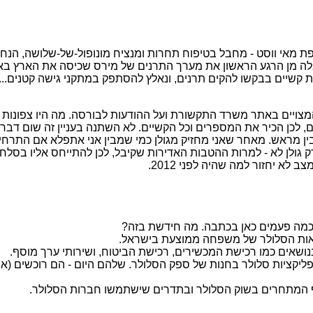
פת מאי ווסט - מחבל בטיפוח תחרות ומנציח מונופול-של-שלושה, הנחו
ה מן הרגע הראשון את מערך התרנים של מירס שכיסה את הארץ באופן
קשיים בבקשו להקים תרנים, ונאלץ להסתפק במתקני גישה קטנים...
ויים באתר משרד התקשורת ועל ההודעות לבורסה. מה היו צפונות ליבו
, לכן הכיר את המספרים וכל הקשיים. לא השתנה בעניין זה שום דבר לרעה
גולן לא - למרות ההטבות האדירות שקיבל, לכן להתייחס אליו בסלחנות
 כמה פעמים כאן בכתבה. מה חידשת בזה?
ות הסלולר של משפחה ממוצעת בישראל.
שאים כמו רכישת המכשירים, רכישת הביטוח, ושירותי ערך מוסף.
יקציות סלולר בחנות של ספק הסלולר. שלהם היום - הם רוכשים (אם 
ף המתחרים בשוק הסלולר ובתדרים שישתמשו חברות הסלולר.