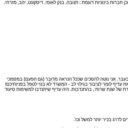
רות בינוניות דוגמת : תנובה, בנק לאומי, דיסקונט, יהב, מזרחי,
עבר. אני נוטה להסכים שככל הנראה מדובר (גם הפעם) במסמכי
עדיף לומר לציבור בגילוי לב - המשרד לא בנוי לטפל בפניותיכם!
ורה של 5-6 צעירים שעוסקת בעבודה השחורה במסגרת של שנת שרות , בהתנדבות. היה עדיף שיתנדבו למשימות סיעוד
לדרג בכיר יותר למשל וכו'.