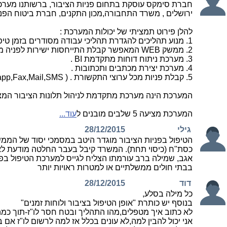
חברת סימקס עוסקת בתחום פניות הציבור, ברשותנו מערכת מת
ירושלים , משרד התחבורה,מכון התקנים, חברת ביטוח הפניקס,
להלן פירוט תמציתי של יכולות המערכת :
1. מנוע תהליכים להגדרת תהליכי עבודה מסודרים בזמן טיפול בפניות (משימות, לוחות זמנים, אחריות).
2. ממשק WEB המאפשר קבלת התייחסות ישירות לפניה מכל גורם בארגון (גם יחידות חיצוניות) .
3. מערכת ניתוח דוחות מתקדמת BI .
4. מערכת יצירת מכתבים ותכתובות .
5. קבלת פניות מכל ערוצי התקשורת . ( Facebook,Whatsapp,Fax,Mail,SMS, ועוד... )
המערכת הינה מערכת מתקדמת לניהול תלונות הציבור המציע
המערכת מציעה 5 שלבים מובנים ל
עוד...
גילי
28/12/2015
הטיפול בפניות הציבור מוגדר היטב במסמכי יסוד של המ
כסת"ח (כיסוי תחת). המשרד קיבל בעבר החלטה מודעת לא לט
בבתי חולים ממשלתיים או למטרות ראויות יותר
דוד
28/12/2015
כל מילה בסלע,
בנוסף יש כותרת "אופן הטיפול בציבור ולוחות זמנים"
לא כתוב איך מטפלים,מהו התהליך ובטח חסר לו"ז-תוך כמה 
אני יכול להבין למה,לא עונים בכלל אז למה לרשום לו"ז אם