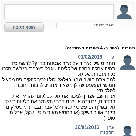
הגב בשם:
הוסף תגובה
תגובות:
(צפה ב-
4
תגובות בעמוד זה)
ג
01/02/2016
חחח מישל, איחוד עם איזה אנטנות בדיוק? לרשת כזו
תהיה אחלה בחלה של קליטה - אבל בצרפת, כי לשם הלכו
כל האנטנות של גולן.
למה אתה חושב שחזי בצלאל יכול וצריך להקים פה מפעיל
חמישי מהאפס שגולן משאיר אחריו, לרבות החובות
לסלקום?
אני חושב שצריך למכור את גולן לסלקום, להחזיר את
התדרים, גם ככה אין שום דבר שמשמר את הלקוחות של
גולן בגולן והם פשוט יתפזרו לכל עבר, מבחינתי שסלקום
תקנה אוויר בשקל (או בחמש מאות מיליון שקל, אבל מי
סופר)
ערן
26/01/2016
סלקום