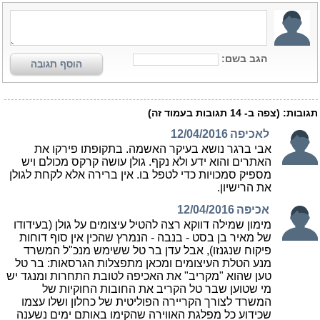
הגב בשם:
הוסף תגובה
תגובות:
(צפה ב-
14
תגובות בעמוד זה)
לאכיפה
12/04/2016
אבי ברגר נושא בעיקר האשמה. בתקופתו פירקו את
האתרים והוא ידע ולא נקף. גולן עושה קרקס מכולם ויש
מספיק סמכויות כדי לטפל בו. אין ברירה אלא לקחת לגולן
את הרישיון.
אכיפה
12/04/2016
מימון שמילה דווקא רצה להטיל עיצומים על גולן (בעידודו
של מאיר בן בסט - בנבה - הנמרץ שהכין אין סוף דוחות
פיקוח שנגנזו), אבל עדן בר טל ששימש מנכ"ל המשרד
מנע הטלת העיצומים ומכאן מתפצלות הגרסאות: בר טל
טען שהוא "מקריב" את האכיפה לטובת התחרות ומנגד יש
מי שטוען שבר טל הקריב את החובות החוקיות של
המשרד לצורך הקריירה הפוליטית של כחלון ושלו עצמו
שכידוע כל מפלגת האווירה שהקימו באותם ימים נשענה