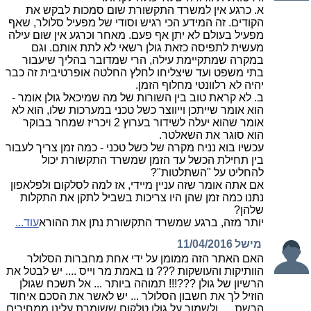
א. כרגע אין למשרד התקשורת שום סמכות לבקש את
הקודים. זה המידע הכי רגיש וסודי של מפעיל סלולר, שאף
מפעיל בעולם לא יתן אף פעם. מאחר וכרגע אין שום עילה
מעשית לתפיסה כזאת גולן רשאי לא לתת אותם. וגם
במקרה שמתקיימת עילה, הרי שמדובר בהליך שיעבור
בתי משפט ועד שיצליחו לחלץ החלטה אופרטיבית זה כבר
יהיה לא רלוונטי מחלוף הזמן.
ב. לא קראת טוב בין השורות של מה שמיכאל גולן אומר -
הוא אומר שייתכן וייווצר כשל טכני במערכות שלו, הוא לא
אומר שהוא יעלה לשידור בערוץ 2 ויכריז שמחר בבוקר
הוא סוגר את השאלטר.
עכשיו בוא נניח מקרה של כשל טכני - כמה זמן צריך לעבור
בין תחילת הכשל עד הזמן שמשרד התקשורת יכול
להחליט על "השתלטות"?
אם אתה אומר שזה עניין מיידי, אז למה לסלקום ולפלאפון
נתנו כמה זמן שהן היו צריכות בשביל לתקן את התקלות
שלהן?
יותר מזה, ברגע שמשרד התקשורת נתן את ההורא
עוד...
מישל
11/04/2016
האם האתר הזה ממומן על ידי אחת מחברות הסלולר
הוותיקות והעושקות ??? נו באמת מר וייס .... יש לבטל את
הרשיון של גולן ???!!! תמוהה ביותר ... אל תשכח שגולן
הוזיל לך את חשבון הסלולר ... יש לאשר את הסכם איחוד
הרשת .... ולשמור על גולן טלקום ששומרת עלינו ממחירים