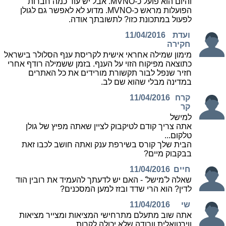
והיום הוא פועל כ-MVNO. אבל יש עוד כמה חברות
הפועלות מראש כ-MVNO. מדוע לא לאפשר גם לגולן
לפעול במתכונת כזו? לתשובתך אודה.
ועדת
11/04/2016
חקירה
מימון שמילה אחראי אישית לקריסת ענף הסלולר בישראל
כתוצאה מפיקוח הזוי על הענף. בזמן ששמילה רודף אחרי
חזיר שנפל לבור תקשורת מורידים את כל האתרים
במדינה מבלי שהוא שם לב.
קרח
11/04/2016
קר
למישל
אתה צריך קודם לטיקבוק לציין שאתה מפיץ של גולן
טלקום...
הבית שלך קורס בשירפת ענק ואתה חושב לכבו זאת
בבקבוק מיים?
חיים
11/04/2016
שאלה ל'מישל' - האם יש לדעתך להעמיד את רובין הוד
לדין? הוא הרי שדד ובזז למען המסכנים?
שי
11/04/2016
אתה שוב מתעלם מתרחישי המציאות ומצייר מציאות
ווירטואלית וורודה שלא יכולה לקרות.