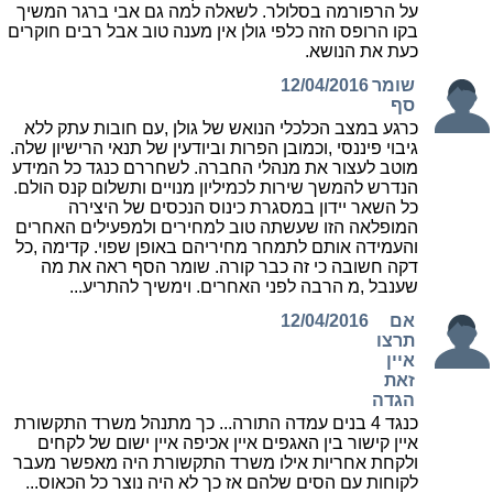
על הרפורמה בסלולר. לשאלה למה גם אבי ברגר המשיך
בקו הרופס הזה כלפי גולן אין מענה טוב אבל רבים חוקרים
כעת את הנושא.
שומר
12/04/2016
סף
כרגע במצב הכלכלי הנואש של גולן ,עם חובות עתק ללא
גיבוי פיננסי ,וכמובן הפרות וביודעין של תנאי הרישיון שלה.
מוטב לעצור את מנהלי החברה. לשחררם כנגד כל המידע
הנדרש להמשך שירות לכמיליון מנויים ותשלום קנס הולם.
כל השאר יידון במסגרת כינוס הנכסים של היצירה
המופלאה הזו שעשתה טוב למחירים ולמפעילים האחרים
והעמידה אותם לתמחר מחיריהם באופן שפוי. קדימה ,כל
דקה חשובה כי זה כבר קורה. שומר הסף ראה את מה
שענבל ,מ הרבה לפני האחרים. וימשיך להתריע...
אם
12/04/2016
תרצו
איין
זאת
הגדה
כנגד 4 בנים עמדה התורה... כך מתנהל משרד התקשורת
איין קישור בין האגפים איין אכיפה איין ישום של לקחים
ולקחת אחריות אילו משרד התקשורת היה מאפשר מעבר
לקוחות עם הסים שלהם אז כך לא היה נוצר כל הכאוס...