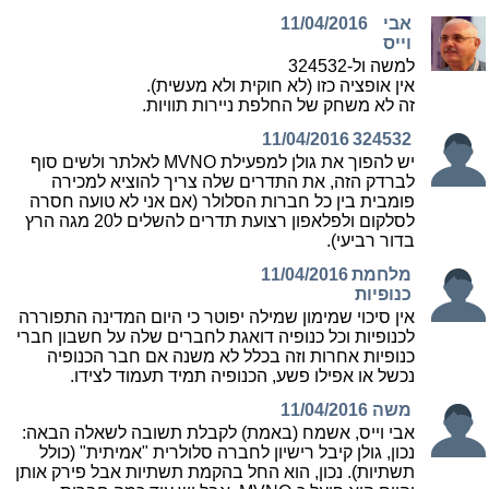
אבי
11/04/2016
וייס
למשה ול-324532
אין אופציה כזו (לא חוקית ולא מעשית).
זה לא משחק של החלפת ניירות תוויות.
11/04/2016
324532
יש להפוך את גולן למפעילת MVNO לאלתר ולשים סוף
לברדק הזה, את התדרים שלה צריך להוציא למכירה
פומבית בין כל חברות הסלולר (אם אני לא טועה חסרה
לסלקום ולפלאפון רצועת תדרים להשלים ל20 מגה הרץ
בדור רביעי).
מלחמת
11/04/2016
כנופיות
אין סיכוי שמימון שמילה יפוטר כי היום המדינה התפוררה
לכנופיות וכל כנופיה דואגת לחברים שלה על חשבון חברי
כנופיות אחרות וזה בכלל לא משנה אם חבר הכנופיה
נכשל או אפילו פשע, הכנופיה תמיד תעמוד לצידו.
משה
11/04/2016
אבי וייס, אשמח (באמת) לקבלת תשובה לשאלה הבאה:
נכון, גולן קיבל רישיון לחברה סלולרית "אמיתית" (כולל
תשתיות). נכון, הוא החל בהקמת תשתיות אבל פירק אותן