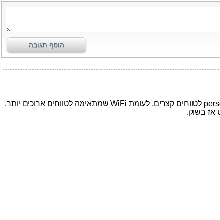
הוסף תגובה
צביקה, תודה על הכתבה המעניינת. נראה לי שטכנולוגית liFi מתאימה לסביבת העבודה של המשתמש, כלומר personal area netwok לטווחים קצרים, לעומת WiFi שמתאימה לטווחים ארוכים יותר.