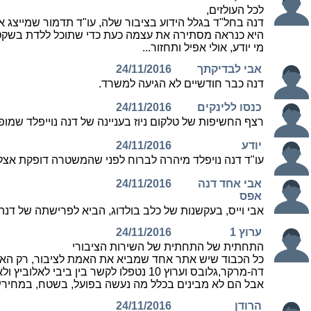
לכל העולזים,
דנה בחל"ד בגלל הידוע בציבור שלה, עו"ד תדמור שמייצג
היא כנראה מסתירה את עצמה כעת כדי שתוכל ללדת בשקט מ
מי יודע, אולי אפיל ותחזור...
אבי לבדיקתך
24/11/2016
דנה כבר חודשיים לא הגיעה למשרד.
כנסו ללינקים
24/11/2016
רצף החשיפות של טלקום ניוז בעניינה של דנה נוייפלד שמופ
יודע
24/11/2016
עו"ד דנה נויפלד מיהרה לברוח לפני שהמשטרה דופקת אצלה
אבי אחד דנה
24/11/2016
אפס
אבי וייס, בעקשנות של כלב בולדוג, הביא לפרישתה של דנה נו
ערוץ 1
24/11/2016
התחתית של התחתית של השירות הציבורי
כל הכבוד שיש אתר אחד שמביא את האמת לציבור, רק הא
דה-מרקר,גלובס וערוץ 10 נטפלו לקשר בין ביבי לאלוביץ ולא מרפים מזה, בלי להגיע לשום מקום.
אבל הם לא מבינים בכלל מה נעשה בפועל, בשטח, במחירים,
הרודן
24/11/2016