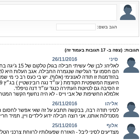
הגב בשם:
תגובות:
(צפה ב-
17
תגובות בעמוד זה)
סיני
26/11/2016
לאליהו: לבן שלי עשיתי חבילה בגולן טלקום של 15 ג'יגה בחודש
הם חסמו עד הגלישה שנגמרה החבילה. אגב העלות היא 20 שח לקו השני.
בהזדמנות זו תודה לאנונימי (אלוף). יש בי כעס רב כי מי
היועצת המשפטית הקודמת ( עו״ד נגה רובינשטיין ) בג״ץ 5605/09. בג״ץ 970/12 ובג״ץ 5011/13.
זו הסיבה גם לטיוטת העתירה כנגד עו״ד דנה נויפלד.
אלמלא החשיפות של אבי וייס - לא היה נחשף הקשר המטריד ב
אליהו
26/11/2016
לסיני תודה רבה, בבקשה תתבע על זה שאי אפשר לחסום ח
מסנדלות אותנו, אני רוצה חבילה ידוע לילדים ויין, תמיד חריג
אלוף
25/11/2016
מצדיעים לסיני ליבל - האזרח שפעולותיו לרווחת צרכני הטל