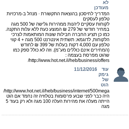
לא
מעודכן
המדריך לחיסכון בהוצאות התקשורת · מנהל ב-מרכזיות
טלפון לעסקים
לקוחות עסקיים ליהנות ממהירות גלישה של 500 מגה
במחיר חודשי של 279 ₪ המוצע כעת ללא עלות התקנה.
כמו כן תציע החברה חבילות שונות המותאמות לצרכי
הלקוחות, לדוגמא: תשתית אינטרנט 500 מגה + 4 קווי
טלפון עם 4,000 דקות בעלות של 399 ₪ לחודש
(המחירים אינם כוללים מע"מ). וזה לא כולל ספק כמו
שהוט מפרסת בעצמה :
http://www.hot.net.il/heb/business/offers/
עוד
11/12/2016
גימק
של
הוט
http://www.hot.net.il/heb/business/internet/500mega/
היה כבר לפני שבוע פרסומות בטלוזיה זה נחמד אם הוט
הייתה מעלה את מהירות העלה 100 מגה ולא רק בעוד 5
מגה