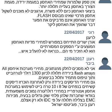
אין ספק שלמרות שמחירי האחסון במגמת ירידה, מגמת
הצורך באחסון בעלייה תלולה יותר.
ביצועי האחסון כיום ללא פשרה, ארגונים לא מוכנים לשקול
אחסון מרכזי שאינו מבוסס FLASH.
יצרני האחסון אינם מדביקים את הפער
דבר שהופך את האחסון ליקר
רוני
22/04/2017
לרענן
אורן ישרים התייחס במפורש למחירי מדיות האחסון
המוצעים ע"י הספקים המסורתיים
הוא לא הזכיר מי הם....כנראה לא להעליב איש...
רענן
22/04/2017
ביבר
אני לא מסכים לחלק מהנתונים, מחירי מערכות איחסון All
flash arrays בירידה תלולה לכיוון 1300 דולר לטרהבייט
ותוך טיפוס מתמיד ותלול בביצועים.
גם מחירי הדיסקים בירידה ורק לאחרונה הוכרזו דיסקים
קשיחים בנפחים של 8 ו 10 טרה בייט לשימוש במערכות
אחסון אנטרפרייז במחירי דולר/טרה נמוכים משמעותית.
בוודאי שחברות שלהן פלחי שוק גדולים בבעיה, מכירות
EMC בצלילה תלולה על פי IDC ולא רק אצלם.
רענן ביבר, פוג'יטסו ישראל