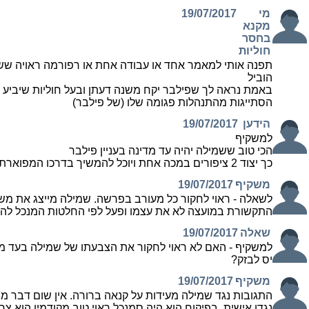
מי
19/07/2017
מקנא
בחסר
חוליות
תפנה אותי למאמר אחד או עבודה אחת או רפורמה ראויה שש
הוביל
באמת נראה לך שפילבר יקח משנה דעתן ובעל חוליות שיביע
הסתייגות מהתנהלות פגומה שלו (של פילבר)
הידען
19/07/2017
למשקיף
הכי טוב ששמילה יהיה עד מדינה בעניין פילבר
כך יצוד 2 ציפורים במכה אחת ויוכל להמשיך בדרכו המפוארת
משקיף
19/07/2017
לשאלה - ראוי לחקור כל מעורב בפרשה. שמילה מייצג את מש
התקשורת במועצה לא את עצמו ופעל לפי החלטות המנכל להע
שאלה
19/07/2017
למשקיף - האם לא ראוי לחקור את הצבעתו של שמילה בעד מ
יס לבזק?
משקיף
19/07/2017
התגובות נגד שמילה מעידות על קנאה ברורה. אין שום דבר מ
נגדו אישית. בפיקוח הוא היה סמנכל ראוי טוב מקודמיו הוא צרי