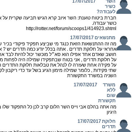
השר
17/07/2017
כשיר
לעבודה?
חברת ביטוח טוענת: השר איוב קרא הגיש תביעה שקרית על א
כושר עבודה.
http://rotter.net/forum/scoops1/414923.shtml
מתנשאים
17/07/2017
מה זה ההתנשאות הזאת כנגד מי שביצע תפקיד פיקודי בכיר ש
אחראי על חלוקת תדרים . אתה בכלל יודע כמה תדרים יש ? 
חושב שאדם אחד אפילו הוא סא״ל מוכשר יכול להיות לבד אח
על חלוקת תדרים , אני בטוח שבתפקידו שמילה היה לפחות מ
על פקידה אחת שעזרה לו לנהל את טבלאות חלוקת התדרים וא
שתי פקידות , כלומר שמילה מימון הגיע בשל עד כדי ריקבון לק
השניה במשרד התקשורת
משרד
17/07/2017
ללא
שום
תקשורת
מה אתה בהלם אבי וייס השר הלום קרב לכן כל התפקוד שלו בנ
היגיון
חלוקת
17/07/2017
תדרים