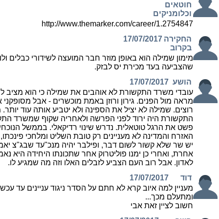
חוטאים
וכלומניקים
http://www.themarker.com/career/1.2754847
החקירה
17/07/2017
בקרוב
מימון שמילה הוא באופן מוזר חבר המועצה לשידורי כבלים ולווי
שהצביעה בעד מכירת יס לבזק.
הושע
17/07/2017
עובדי משרד התקשורת לא אוהבים את שמילה כי הוא מציב ל
מראה מול הפנים. גירון ורוזן באמת מוכשרים - אבל מסופקני 
רוצים. שמילה לא יציל את הספינה ולא יטביע אותה עוד יותר. 
התקשורת היה ירוד לפני הפרשה ולאחריה שקוף שמשרד הת
פשט את הרגל טוטאלית. נדרש שינוי רדיקאלי. בממשל הנוכחי
האזרח והמדינה לא מעניינים רק טובת השליט ומלחכי פינכתו, ו
יש שר שלא קשור לשום דבר, ופילבר יהיה מנכ"עד שבג"צ יאמ
אחרת, ואחרי כן ימנו פוליטרוק אחר שתכונתו היחידה היא נאמ
לאדון. אבל רוב העם הצביע לזבלים האלו וזה מה שמגיע לו.
דוד
17/07/2017
מעניין למה איוב קרא לא חתם על הסדר ניגוד עניינים עד עכשי
ומתעלם מכך...
חשוב לציין זאת אבי