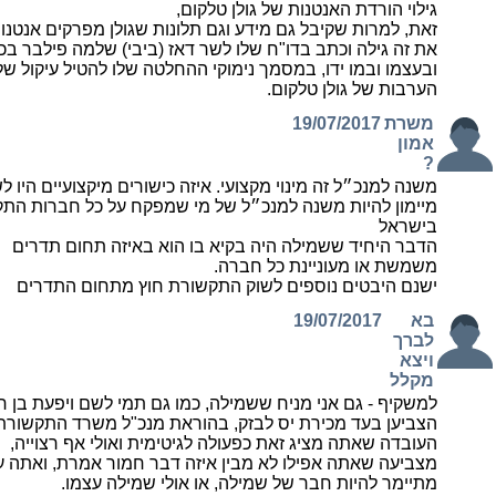
גילוי הורדת האנטנות של גולן טלקום,
זאת, למרות שקיבל גם מידע וגם תלונות שגולן מפרקים אנטנות
את זה גילה וכתב בדו"ח שלו לשר דאז (ביבי) שלמה פילבר בכב
ובעצמו ובמו ידו, במסמך נימוקי ההחלטה שלו להטיל עיקול של
הערבות של גולן טלקום.
משרת
19/07/2017
אמון
?
משנה למנכ״ל זה מינוי מקצועי. איזה כישורים מיקצועיים היו 
מיימון להיות משנה למנכ״ל של מי שמפקח על כל חברות הת
בישראל
הדבר היחיד ששמילה היה בקיא בו הוא באיזה תחום תדרים
משמשת או מעוניינת כל חברה.
ישנם היבטים נוספים לשוק התקשורת חוץ מתחום התדרים
בא
19/07/2017
לברך
ויצא
מקלל
למשקיף - גם אני מניח ששמילה, כמו גם תמי לשם ויפעת בן ח
הצביען בעד מכירת יס לבזק, בהוראת מנכ"ל משרד התקשורת
העובדה שאתה מציג זאת כפעולה לגיטימית ואולי אף רצוייה,
מצביעה שאתה אפילו לא מבין איזה דבר חמור אמרת, ואתה ע
מתיימר להיות חבר של שמילה, או אולי שמילה עצמו.