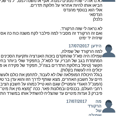
לא נראה לי שהיו ממנים למנהל אגף או משנה למנכ״ל מי שכיש
הביאו אותו להיות אחראי על חלוקת תדרים.
אולי הוא בנוסף מהנדס
הנדסאי
כלכלן
לא נראה לי שזה הרקורד.
ואם זה הרקורד זה מסביר למה פילבר לקח משנה כוח כה אסר
שיהיה יד ימינו
הידען
17/07/2017
למה הרקורד של שמילה,
שמילה היה סא"ל שהתקדם בזכות האנרציה ותקיעת הסכינים
המתמדת בגב של חבריו, עד לסא"ל, בתפקיד שולי ביותר בחי
הקשר (טיפל בחלוקת התדרים בצה"ל, תפקיד של פקידה או פק
יכולים היו לעשות בקלות).
בגלל היכולת המופלאה שלו לא לעבוד, לתחמן את כולם ולעשו
חיים על חשבון האחרים, מצא שותף לדרך הזו והוא עדן בר טל
(המנכ"ל האגדי והמטייל) שגם הוא טייל כמוהו על חשבון הציבו
רחבי העולם, בכנסים ובמלונות פאר. ככה "|מצא מין את מינו"
פיברק 3 ועדות מינויים עד שהצליח להשתיל אותו במשרד התקשורת
מה
17/07/2017
הרקורד
של
שמילה