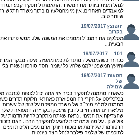
לנהל זמנית ביותר את המשרד. התאמתו ל תפקיד קבע תמדד
למועמדים האחרים. אין מי מהמלעיזים בתוך משרד התקשורת
שיותר טוב.
יתפוצץ
19/07/2017
בקרוב
מסלקים את המנכ"ל וממנים את המשנה שלו. ממש פתרו את
הבעייה...
19/07/2017
101
ככה זה כשהממשלה מתנהלת כמו מאפיה, איפה מבקר המדינ
והיועץ המשפטי לממשלה? כל שומרי הסף סורסו ונשארו בלי שי
הטעות
19/07/2017
של
שמילה
כשאתה מתמנה לתפקיד בכיר אזי אתה יכול לצפות לכתבה מפ
בכלכליסט על הקריירה המפוארת כאחראי חלוקת תדרים כש
מתמנה למ״מ מנכ״ל של משרד המפקח על שוק של עשרות
מיליארדים אתה חייב להבין שיעסקו בקריירה המפוארת שלך
שהצדיקה את המינוי . נראה שאתה מתקרב להיות הדמות של
פולישוק . על מה ולמה זכית להגיע לתפקידך הרם . האם בזכות
הרפורמות שקידמת או בזכות היותך אדם נעים הליכות ונעים
לתוכניתו של שלמה פילבר לנהל חצר ביזנטית