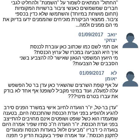
"החתול" המתאים לשמור על "השמנת" ולהחליט לגבי
חברים שמשמשים כאנשי ציבור ברשויות המקומיות
(תחום מושחת במיוחד) והשתמשו שלא כדין בכספי
ציבור. ממצאי הביקורת מוכיחים שהממנים ידעו בדיוק את
מי הם ממנים ולמה...
יואב
01/09/2017
יצחקי
אם תמי לשם כמו שכתוב כאן עוברת לכנסת
איך היא הצביעה במכרז של ערוץ הכנסת?
מי היועץ המשפטי הגאון שאישר לה להצביע בשני
הסבבים של הצבעות?
לא
01/09/2017
יאומן
על אף קופת השרצים שהשאיר כאן עדן בר טל הפשפש
עלה למעלה, ועוד במינוי מקביל לשופט! אף אחד לא בודק
את עברו בטרם מינוי???
"עדן בר-טל, יו"ר הוועדה לחיוב אישי במשרד הפנים סירב
להגיע ולהופיע בפני ועדת הכנסת שהתכנסה היום, בטענה
שמעמדו הוא כשל שופט ושופטים אינם מחויבים להתייצב
בפני ועדת הכנסת. יו"ר הועדה ח"כ סתיו שפיר אמרה היום
בוועדה כי דבריו "מביעים זלזול בוועדות הכנסת ומנוגדים
לתקנון הכנסת". עוד אמרה שפיר בעקבות הדיון כי תפנה