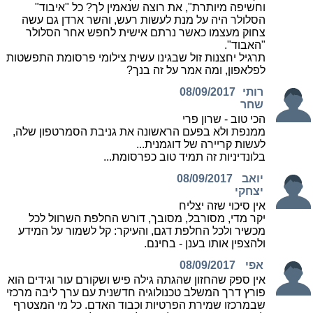
וחשיפה מיותרת", את רוצה שנאמין לך? כל "איבוד"
הסלולר היה על מנת לעשות רעש, והשר ארדן גם עשה
צחוק מעצמו כאשר נרתם אישית לחפש אחר הסלולר
"האבוד".
תרגיל יחצנות זול שבגינו עשית צילומי פרסומת התפשטות
לפלאפון, ומה אמר על זה בנך?
רותי
08/09/2017
שחר
הכי טוב - שרון פרי
ממנפת ולא בפעם הראשונה את גניבת הסמרטפון שלה,
לעשות קריירה של דוגמנית...
בלונדיניות זה תמיד טוב כפרסומת...
יואב
08/09/2017
יצחקי
אין סיכוי שזה יצליח
יקר מדי, מסורבל, מסובך, דורש החלפת השרוול לכל
מכשיר ולכל החלפת דגם, והעיקר: קל לשמור על המידע
ולהצפין אותו בענן - בחינם.
אפי
08/09/2017
אין ספק שהחזון שהגתה גילה פיש ושקורם עור וגידים הוא
פורץ דרך המשלב טכנולוגיה חדשנית עם ערך ליבה מרכזי
שבמרכזו שמירת הפרטיות וכבוד האדם. כל מי המצטרף