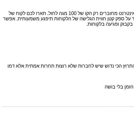
לפי דעתי אין טעם שספקים קטנים יתחברו לסיבים כמו פרטנר וסלקום פשוט כי אני כבר יודע מה יקרה. לדוגמה טלזר לפי איגוד האינטרנט מחוברים רק הקו של 100 מגה לחול. תארו לכם לקוח של
ט מהיר על ספק קטן חווית הגלישה של הלקוחות תיפגע משמעותית. אפשר
בקבוק ופגיעה בלקוחות.
להתחרות בשילוב בין הוט (תשתית) והוטנט (שזה ISP, שהוא חלק מהוט)," זה התרוץ הכי נדוש שיש לחברות שלא רוצות תחרות אמתית אלא דמו
זמן בלי בושה