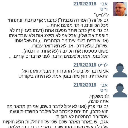
אבי
21/02/2018
וייס
ל"לוייס"
גם על זה ("הפרדה מבנית") כתבתי אף כתבתי וניתחתי
מכל הכיוונים, ויותר מפעם אחת...
גם גדי פרץ כתב ויותר מפעם אחת (דעתו בעניין זה לא
חופפת את שלי), אבל אני לא מייצג אות ולא עובד איתו
(אנו עובדים בשני עיתונים מתחרים...), ותשאל אותו
ישירות, שלא דרכי. אני לא תא דואר עבורו.
פשוט פספסת את הכתבה (לא אחת. היו כמה).
הכל בזמן אמת ולפעמים הרבה לפני שדברים קורים....
לוייס
21/02/2018
אני מדבר על ביטול ההפרדה המבנית ואתה על
התאגידית. חוץ מזה בזמן אמת לא היתה ביקורת.
אבי
21/02/2018
וייס
להמשקיף,
אתה טועה,
גם גדי פרץ (ואני לא יכול לדבר בשמו, אני רק מתאר מה
הוא כתב), התייחס למכתב של פילבר בחשדנות וטענו
שמדובר בהחלטה לא חוקית.
אגב, יש באתר מאמר שלם שלי על ההחלטות הלא חוקיות
של כל ראשי משרד התקשורת, מאבי ברגר דרך שלמה