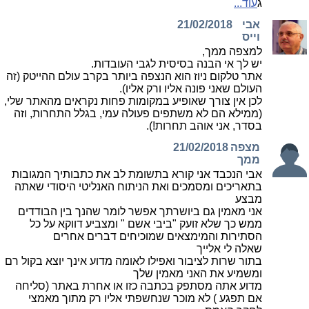
ג
עוד...
אבי
21/02/2018
וייס
למצפה ממך,
יש לך אי הבנה בסיסית לגבי העובדות.
אתר טלקום ניוז הוא הנצפה ביותר בקרב עולם ההייטק (זה
העולם שאני פונה אליו ורק אליו).
לכן אין צורך שאופיע במקומות פחות נקראים מהאתר שלי,
(ממילא הם לא משתפים פעולה עמי, בגלל התחרות, וזה
בסדר, אני אוהב תחרות!).
מצפה
21/02/2018
ממך
אבי הנכבד אני קורא בתשומת לב את כתבותיך המגובות
בתאריכים ומסמכים ואת הניתוח האנליטי היסודי שאתה
מבצע
אני מאמין גם ביושרתך אפשר לומר שהנך בין הבודדים
ממש כך שלא זועק "ביבי אשם " ומצביע דווקא על כל
הסתירות והמימצאים שמוכיחים דברים אחרים
שאלה לי אלייך
בתור שרות לציבור ואפילו לאומה מדוע אינך יוצא בקול רם
ומשמיע את האני מאמין שלך
מדוע אתה מסתפק בכתבה כזו או אחרת באתר (סליחה
אם תפגע ) לא מוכר שנחשפתי אליו רק מתוך מאמצי