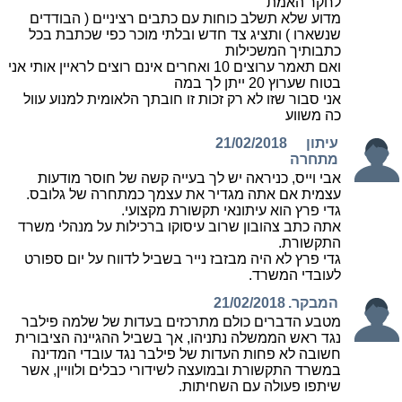
לחקר האמת
מדוע שלא תשלב כוחות עם כתבים רציניים ( הבודדים
שנשארו ) ותציג צד חדש ובלתי מוכר כפי שכתבת בכל
כתבותיך המשכילות
ואם תאמר ערוצים 10 ואחרים אינם רוצים לראיין אותי אני
בטוח שערוץ 20 ייתן לך במה
אני סבור שזו לא רק זכות זו חובתך הלאומית למנוע עוול
כה משווע
עיתון
21/02/2018
מתחרה
אבי וייס, כניראה יש לך בעייה קשה של חוסר מודעות
עצמית אם אתה מגדיר את עצמך כמתחרה של גלובס.
גדי פרץ הוא עיתונאי תקשורת מקצועי.
אתה כתב צהובון שרוב עיסוקו ברכילות על מנהלי משרד
התקשורת.
גדי פרץ לא היה מבזבז נייר בשביל לדווח על יום ספורט
לעובדי המשרד.
המבקר.
21/02/2018
מטבע הדברים כולם מתרכזים בעדות של שלמה פילבר
נגד ראש הממשלה נתניהו, אך בשביל ההגיינה הציבורית
חשובה לא פחות העדות של פילבר נגד עובדי המדינה
במשרד התקשורת ובמועצה לשידורי כבלים ולוויין, אשר
שיתפו פעולה עם השחיתות.