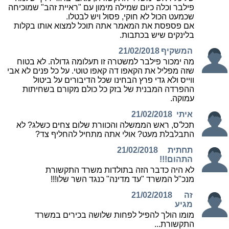
פילבר וכלה כיום שמילה מימון עם "ראיית זהב" שמוכיחה
שכמעט הכול לא חוקי, פסול ויש לבטלו.
אם פספסת את המאמר אתה תוכל למצוא אותו בקלות
בלינקים שיש בכתבות.
המשקיף
21/02/2018
מה ימכור פילבר למשטרה זו תעלומה גדולה. לא בטוח
שזה מפליל את הקאפו דה קאפו טוטי. על כל פנים לא אבי
ווייס ולא גדי פרץ הבחינו שכל הדיבורים על ביטול
ההפרדה המבנית של בזק כל כולם מקורם בשחיתות
עמוקה.
איתי
21/02/2018
תכל'ס, ראש הממשלה והכוורת שלום צחים כשלג? לא
התבלבלת מעט? אולי אתה מתחיל להחליף צד?
תחתית
21/02/2018
התהום!!!
לא היה כדבר הזה בתולדות משרד התקשורת
מנכ"ל המשרד "עד מדינה" כנגד השר שלו!!!
זה
21/02/2018
מגיע
מומו הולך להפיל לפחות שלושה בכירים במשרד
התקשורת...