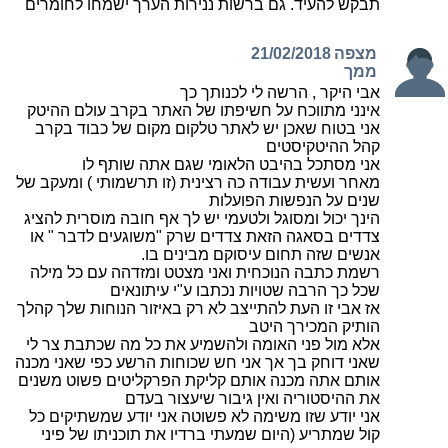
תבקש להעיד. גם ברשות ננירות הערך ישמחו לחומרים
מצפה
21/02/2018
ממך
אבי היקר , הרשה לי לכנותך כך
אינני מתווכח על חשיפתו של האתר בקרב עולם ההיטק
אני בטוח שאכן יש לאתר טלקום מקום של כבוד בקרב
קהל ההיטקיסטים
אני מסתכל בהיבט הלאומי שגם אתה שותף לו
מאחר ועשית עבודה כה רצינית (זו תרשמותי ) ומעקב של
שנים על הנפשות הפועלות
הינך יכול ומסוגל ולטעמי יש לך אף חובה מוסרית להציג
צדדים בסאגה הזאת צדדים שרק "משוגעים לדבר " או
אנשים שזה תחום עיסוקם מבינים בו.
רשמת כתבה הנוכחית ואני מצטט ומזדהה עם כל מילה
שכל כך הרבה שטויות נכתבו ע"י עיתונאים
אז אבי זו העת להתייצב לא רק באיזור הנוחות שלך קהלך
הותיק המכירך היטב
אלא מול פני האומה ולהשמיע את כל מה שכתבת צר לי
שאני דוחק בך אך אני חש שכוחות הרשע כפי שאני מכנה
אותם אתה מכנה אותם קליקת הפרקליטים פשוט משנים
את ההיסטוריה ואין גיבור שיעצור בעדם
אני יודע שזו משימה לא פשוטה אני יודע שמשתיקים כל
קול שמתריע (היום שמעתי ברדיו את תוכניתו של פיני