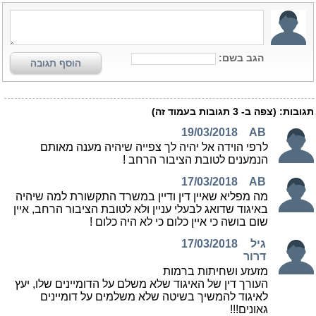
הגב בשם:
הוסף תגובה
תגובות:
(צפה ב-
3
תגובות בעמוד זה)
19/03/2018
AB
לרפי הוידה אל יהיה לך צפייה שיהיה מענה מאותם
הנמענים לטובת הציבור הרחב !
17/03/2018
AB
מה מפליא שאיין דין ודיין במשרד התקשורת למה שיהיה
באיגוד שדואג לבעלי עניין ולא לטובת הציבור הרחב, איין
שום בושה כי איין כלום כי לא היה כלום !
גיל
17/03/2018
דרור
מזעזע ושחיתות ברמות
העורך דין של האיגוד שלא משלם על הדומיינים שלו, יעץ
לאיגוד להמשיך בשיטה שלא משלמים על דומיינים
גאונים!!!