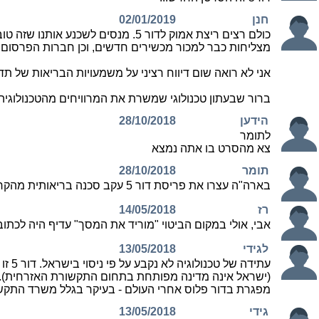
חנן
02/01/2019
כולם רצים ריצת אמוק לדור 5. מנסי
מצליחות כבר למכור מכשירים חדשים, וכן חברות הפרסום שי
אני לא רואה שום דיווח רציני על משמעויות הבריאות של תדרים עד 300 מה"צ (בעתיד) כאשר האנטנות נמצא
ברור שבעתון טכנולוגי שמשרת את המרוויחים מהטכנולוגיה הזו
הידען
28/10/2018
לתומר
צא מהסרט בו אתה נמצא
תומר
28/10/2018
בארה"ה עצרו את פריסת דור 5 עקב סכנה בריאותית מהקרינה , תרדו מהעצים אתם גורמים לכולם לחלות בסרטן !!
רז
14/05/2018
אבי, אולי במקום הביטוי "מוריד את המסך" עדיף היה לכתו
לגידי
13/05/2018
עתיד
(ישראל אינה מדינה מפותחת בתחום התקשורת האזרחית). בש
מפגרת בדור פלוס אחרי העולם - בעיקר בגלל משרד התקשו
גידי
13/05/2018