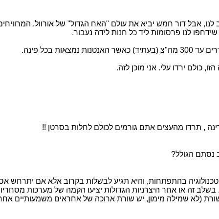
ם לשכנע אותנו שזה טוב לנו, אבל דור חמש יביא את עולם "האח הגדול" של אורוול
דחפו לנו פרסומות ליד כל חנות לידה נעבור.
ות בכל פינה.
, כולם ירדו עלי. אני מוכן לזה.
ב נסתם הגולל?
ה של טכנולוגיה לא נקבע על פי ניסוי בישראל. דור 5 זו טכנולוגיה בהתפתחות, והיא תגיע לבשלו
לב זה או אחר היצרניות הגדולות יציעו הקמה של מערכות מסחריות, 
רת (לא שמילה מימון, יש שורת ארוכה של אחראים משמעותיים אחרי