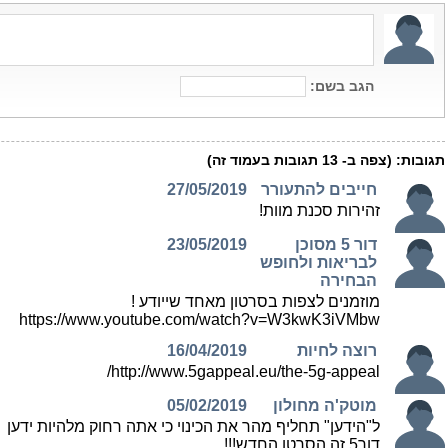
הגב בשם:
תגובות:
(צפה ב-
13
תגובות בעמוד זה)
חייבים להתעורר
27/05/2019
זהירות סכנת מוות!
דור 5 מסוכן
23/05/2019
לבריאות ולחופש
הבחירה
מוזמנים לצפות בסרטון מאחד שייודע !
https://www.youtube.com/watch?v=W3kwK3iVMbw
רוצה לחיות
16/04/2019
http://www.5gappeal.eu/the-5g-appeal/
מוטק'ה מחולון
05/02/2019
ל"הידען" תחליף מהר את הכינוי כי אתה רחוק מלהיות ידען
דור5 זה הסרטן החדש!!!