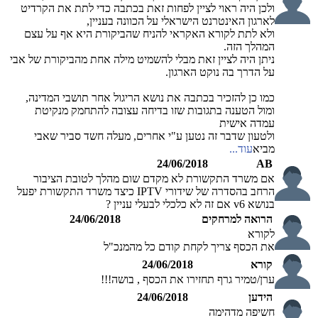
ולכן היה ראוי לציין לפחות זאת בכתבה כדי לתת את הקרדיט
לארגון האינטרנט הישראלי על הכוונה בעניין,
ולא לתת לקורא האקראי להניח שהביקורת היא אף על עצם
המהלך הזה.
ניתן היה לציין זאת מבלי להשמיט מילה אחת מהביקורת של אבי
על הדרך בה נוקט הארגון.
כמו כן להזכיר בכתבה את נושא הריגול אחר תושבי המדינה,
ומול הטענה בתגובות שזו בדיחה עצובה להתחמק מנקיטת
עמדה אישית
ולטעון שדבר זה נטען ע"י אחרים, מעלה חשד סביר שאבי
מביא
עוד...
24/06/2018
AB
אם משרד התקשורת לא מקדם שום מהלך לטובת הציבור
הרחב בהסדרה של שידורי IPTV כיצד משרד התקשורת יפעל
בנושא v6 אם זה לא כלכלי לבעלי עניין ?
הרואה למרחקים
24/06/2018
לקורא
את הכסף צריך לקחת קודם כל מהמנכ"ל
קורא
24/06/2018
ערן/טמיר גרף תחזירו את הכסף , בושה!!!
הידען
24/06/2018
חשיפה מדהימה