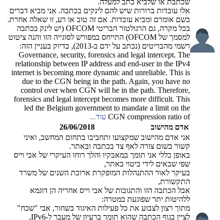
שכתבת או שלביא כתב למעלה.
אלו עובדות ברורות שיש להם לינקים בכתבה. אני מביא דברים
בשם אומרם ומביא עובדות. אם זה טוב או רע, זו שאלה אחרת.
בכל מקרה, גם הרגולטור הבריטי OFCOM (יש לינק בכתבה
למסמך של OFCOM) התייחס במפורש לסוגייה הזו והנה ציטוט
רשמי מהבריטים (נכתב על ידם ב-2013), בדיוק בעניין הזה:
Governance, security, forensics and legal intercept. The
relationship between IP address and end-user in the IPv4
internet is becoming more dynamic and unreliable. This is
due to the CGN being in the path. Again, you have no
control over when CGN will be in the path. Therefore,
forensics and legal intercept becomes more difficult. This
led the Belgium government to mandate a limit on the
CGN compression ratio of
עוד...
אדם מהישוב
26/06/2018
אני אדם מהישוב שמקצועו ותחביבו בתחום המחשב, ואיני
קשור בשום צורה לאף צד בכתבה ובאתר.
באופן כללי אני תומך במאבקיו והלך רוחו העיקרי של אבי וייס
שפי שבאים לידי ביטוי באתר,
בעיקר לאור ההתנהלות המופקרת ארוכת השנים של משרד
התקשורת,
אבל הכתבה הזו והתגובות של אבי וייס אחריה הן דוגמא
ללהיטות יתר שפוגעת במטרה:
מתוך רצון לצבוע את כל פעילות האיגוד בשחור, אבי "שכח"
לציין בגוף הכתבה שהוא תומך ברעיון של מעבר ל-IPv6,