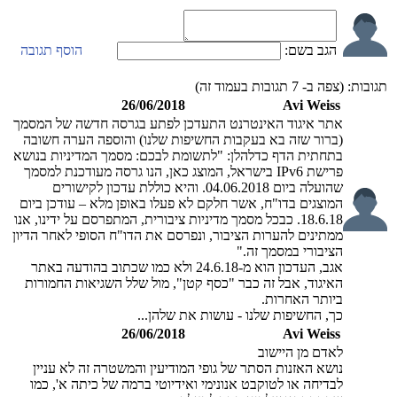
הגב בשם:
הוסף תגובה
תגובות:
(צפה ב-
7
תגובות בעמוד זה)
26/06/2018
Avi Weiss
אתר איגוד האינטרנט התעדכן לפתע בגרסה חדשה של המסמך
(ברור שזה בא בעקבות החשיפות שלנו) והוספה הערה חשובה
בתחתית הדף כדלהלן: "לתשומת לבכם: מסמך המדיניות בנושא
פרישת IPv6 בישראל, המוצג כאן, הנו גרסה מעודכנת למסמך
שהועלה ביום 04.06.2018. והיא כוללת עדכון לקישורים
המוצגים בדו"ח, אשר חלקם לא פעלו באופן מלא – עודכן ביום
18.6.18. כבכל מסמך מדיניות ציבורית, המתפרסם על ידינו, אנו
ממתינים להערות הציבור, ונפרסם את הדו"ח הסופי לאחר הדיון
הציבורי במסמך זה."
אגב, העדכון הוא מ-24.6.18 ולא כמו שכתוב בהודעה באתר
האיגוד, אבל זה כבר "כסף קטן", מול שלל השגיאות החמורות
ביותר האחרות.
כך, החשיפות שלנו - עושות את שלהן...
26/06/2018
Avi Weiss
לאדם מן היישוב
נושא האזנות הסתר של גופי המודיעין והמשטרה זה לא עניין
לבדיחה או לטוקבט אנונימי ואידיוטי ברמה של כיתה א', כמו