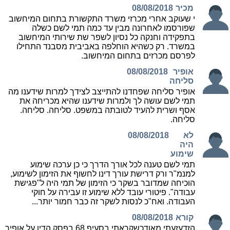
מכיר
08/08/2018
י שעוקב אחרי מכרזי משרד התקשורת בתחום המיחשוב
שפורסמו לאחרונה מבין עד כמה תמי לשם כשלה
בתפקידה וחנקה כל נסיון לשפר שת שירותי המיחשוב
במשרד. רק כשהיא הוחלפה באביבית מסבנד התחילו
לפרסם מכרזים בתחום המיחשוב.
אופיר
08/08/2018
סליחה
אופיר סליחה שפחדנו להתייצב לצידך למרות שידענו מה
תמי לשם עושה לך ולמרות שידענו שהיא מכריחה את
אסף ושרית להעיד לטובתה במשפט. סליחה. סליחה.
סליחה.
לא
08/08/2018
היה
שימוע
תמי לשם טענה לכל אורך הדרך כי כן ערכה שימוע
למנמ"ר ורק דרישת עורך דינו לחשוף את הזימון לשימוע,
הוכיחה שמדובר בשקר כי הזימון של תמי היה ל"פגישת
עבודה". פיטורי עובד ללא שימוע זו עבירה על חוקי
העבודה. ואח"כ לנסות לשקר זה כבר חמור יותר...
קורא
08/08/2018
הזדעזעתי מאודכשקראתי בסעיף 68 בפסק הדין על אופיר