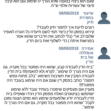
שגם הוא ניצח בטענה שלא נערך לו שימוע וגם הוא קיבל
פיצוי של עשרות אלפי ש"ח.
שיעור
08/08/2018
בתפירת
תיק
רוצים לדעת איך לתפור תיק לעובד?
קיראו בפסק הדין כיצד תמי לשם תיעדה כל הערה לאופיר
שלום לב ארי (בלי לכתוב את הדברים שהוא אמר
בפגישות איתה ) כדי לשלוף זאת ביום הדין.
אמירה
08/08/2018
אומללה
של בית
הדין
"בית הדין לעבודה קבע, שהוא היה מפוטר בכל מקרה, גם
אם היה נערך לו שימוע". לקרא ולא להאמין!!!! בית הדין
לעבודה המבין את חשיבות השימוע "בלב פתוח ונפש
חפצה" כותב בפסק דין שגם אם היה שימוע בעובד היה
מפוטר!!!!
מעניין אם מעסיקים שיפטרו בעתיד עובד ללא שימוע
ישתמשו בציטוטים האלה מפסק הדין ויגידו שאפילו בית
הדין לעבודה יודע שלפעמים שימוע הוא סתם הצגה ומוכן
לקבל "שהוא היה מפוטר בכל מקרה, גם אם היה נערך לו
שימוע".