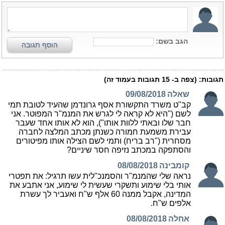
הגב בשם:
הוסף תגובה
תגובות:
(צפה ב-
15
תגובות בעמוד זה)
שאלה
09/08/2018
קב"ט משרד התקשורת אסף גרונדמן שהעיד לטובת תמי
לשם ("היא לא קראה לי לגרש את המנמ"ר המפוטר. אני
חבר שלו ובאתי ללוות אותו"), הוא לא אותו אחד שעבר
עבירת משמעת חמורה כשנתן מכתב המלצה לחברה
מסחרית ("רב בריח) ותמי לשם הצילה אותו מפיטורים
והסתפקה במכתב נזיפה חסר שיניים?
קומבינה
08/08/2018
נראה שלי שהמנמ"ר והסמנכ"לית עשו תרגיל: את תפטרי
אותי בלי שימוע ותשקרי שעשית לי שימוע, אני אתבע את
המדינה, אקבל ממנה 60 אלף ש"ח ואעביר לך עשרת
אלפים ש"ח.
אחלה
08/08/2018