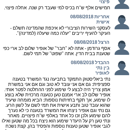
פיצוי
חמישים אלף ש"ח בכיס למי שעבד רק שנה. אחלה פיצוי.
אחריות
08/08/2018
אישית
לעסקני השירות הציבורי לא איכפת שהמדינה תשלם -
העיקר להעיף יריבים "יעלה כמה שיעלה (למדינה)".
הרצל
08/08/2018
אסף גרודמן - אתה לא "חבר" של אופיר שלום לב ארי כפי
שטענת בבית הדין. אתה "שפוט" של תמי לשם.
ההבדל
08/08/2018
בין נתי
לאופיר
נתי ביאליסטוק התמקד בתביעה נגד המשרד בטענה
ספציפית: גם אם אני עובד לא טוב וגם אם אני במשרת
אמון צריך היה לבצע לי שימוע לפני ההחלטה לפטר אותי.
אופיר שלום לב ארי אמנם טען כטענה מרכזית שלא בוצע
לו שימוע, אך תקף בחזיתות נוספות: הביא מומחה שיעיד
שהוא עובד טוב ותבע אישית את תמי לשם על לשון הרע.
גם נתי וגם אופיר ניצחו את המשרד בטענה כי לא נערך
להם שימוע ולכן זכו כל אחד באלפי ש"ח פיצויים. מאחר
ונתי טען רק על היעדר שימוע הוא ניצח בכל מה שטען ואילו
לגבי אופיר שטען טענות נוספות והפסיד בהן, קצת נשכח