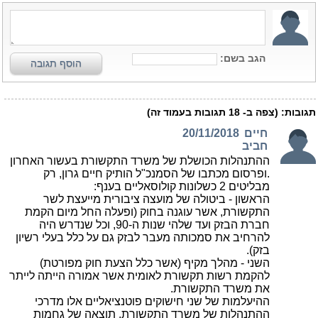
הגב בשם:
הוסף תגובה
תגובות:
(צפה ב-
18
תגובות בעמוד זה)
חיים
20/11/2018
חביב
ההתנהלות הכושלת של משרד התקשורת בעשור האחרון
.ופרסום מכתבו של הסמנכ"ל הותיק חיים גרון, רק
מבליטים 2 כשלונות קולוסאליים בענף:
הראשון - ביטולה של מועצה ציבורית מייעצת לשר
התקשורת, אשר עוגנה בחוק (ופעלה החל מיום הקמת
חברת הבזק ועד שלהי שנות ה-90, וכל שנדרש היה
להרחיב את סמכותה מעבר לבזק גם על כלל בעלי רשיון
בזק).
השני - מהלך מקיף (אשר כלל הצעת חוק מפורטת)
להקמת רשות תקשורת לאומית אשר אמורה הייתה לייתר
את משרד התקשורת.
ההיעלמות של שני חישוקים פוטנציאליים אלו מדרכי
ההתנהלות של משרד התקשורת, תוצאה של גחמות