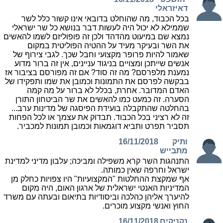
דאיזראלי
בכל הכבוד, מה שהוחלט בדובאי אינו קשור כלל לשר
שממילא לא יכול היה לעשות דבר בנושא כל שר ישראלי
נמצא שם במיעוט מהדהד ולכן זה פופוליזם לשמו להאשים
את השר ובעיקר מעיד על ההטיה הפוליטית במקום
שאמור להיות פרופר מקצועי וחבל שכך. לגבי צירוף של
אנשים שייתכן ומצויים בניגוד עניינים, אין זה ברור מדוע
נמענת מלפרסם? מה זה סוד? אם זה מפורסם בציבור אז
בבקשה לפרסם את התמונות וכמובן את שמו ותפקידו של
האדם המדובר. אחרת, בכלל לא ברור על מה קמה
הסערה. זה כמעט כמו להאשים את שר הביטחון התורן
בהחלטה שהתקבלה בועידת הפיסגה של מדינות ערב...
זה לא רציני בכל הכבוד. תבדוק את עצמך או לכל הפחות
תסביר תפרט ותביא דוגמאות וכמובן תמונות למכביר.
ותיק
16/11/2018
מתבייש
התנהגות השר קרא משפילה ומביכה; עלבון מדיני למדינת
ישראל וחרפה שאין כמותה.
אף שמקצת ההחלטות "המקצועיות" היו צפויות כחלק מן
המדיניות האנטי ישראלית של ארגון האום, היה מקום
להיערך אליהן כהלכה וביסודיות בתיאום ובעתה עם משרד
החוץ ואנשי מקצוע מוכרים.
נקניקים
16/11/2018