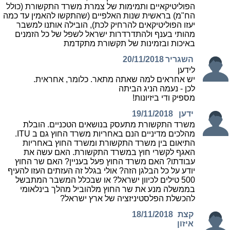
הפוליטיקאיים ותמימות של צמרת משרד התקשורת (כולל
הח"מ) בראשית שנות האלפיים (שהתקשו להאמין עד כמה
יעזו הפוליטיקאים להרחיק לכת), הובילה אותנו למשבר
מהותי בענף ולהתדרדרות ישראל לשפל של כל הזמנים
באיכות ובזמינות של תקשורת מתקדמת
השגריר
20/11/2018
לידען
יש אחראים למה שאתה מתאר. כלומר, אחראית.
לכן - נעמה הניג הביתה
מספיק ודי ביזיונות!
ידען
19/11/2018
משרד התקשורת מתעסק בנושאים הטכניים. הובלת
מהלכים מדיניים הנם באחריות משרד החוץ גם ב ITU.
התיאום בין משרד התקשורת ומשרד החוץ באחריות
האגף לקשרי חוץ במשרד התקשורת. האם עשה את
עבודתו? האם משרד החוץ פעל בעניין? האם שר החוץ
יודע על כל הבלגן הזה? אולי בגלל זה העזתים העזו להעיף
500 טילים לכיוון ישראל? או שבכלל המשבר המתבשל
בממשלה מנע את שר החוץ מלהוביל מהלך בינלאומי
להכשלת הפלסטיניזציה של ארץ ישראל?
קצת
18/11/2018
איזון