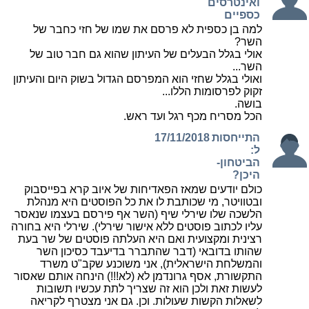
ואינטרסים
כספיים
למה בן כספית לא פרסם את שמו של חזי כחבר של
השר?
אולי בגלל הבעלים של העיתון שהוא גם חבר טוב של
השר...
ואולי בגלל שחזי הוא המפרסם הגדול בשוק היום והעיתון
זקוק לפרסומות הללו...
בושה.
הכל מסריח מכף רגל ועד ראש.
התייחסות
17/11/2018
ל:
הביטחון-
היכן?
כולם יודעים שמאז הפאדיחות של איוב קרא בפייסבוק
ובטוויטר, מי שכותבת לו את כל הפוסטים היא מנהלת
הלשכה שלו שירלי שיף (השר אף פירסם בעצמו שנאסר
עליו לכתוב פוסטים ללא אישור שירלי). שירלי היא בחורה
רצינית ומקצועית ואם היא העלתה פוסטים של שר בעת
שהותו בדובאי (דבר שהתברר בדיעבד כסיכון השר
והמשלחת הישראלית), אני משוכנע שקב"ט משרד
התקשורת, אסף גרונדמן לא (לא!!!) הינחה אותם שאסור
לעשות זאת ולכן הוא זה שצריך לתת עכשיו תשובות
לשאלות הקשות שעולות. וכן. גם אני מצטרף לקריאה