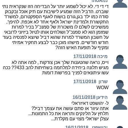
נמאסת!
די די די. לא יכול לשמוע יותר על הבדיחה הזו שנקראית נתי
שוברט. הדביל הזה שמגיע לישיבות עם תיק אוכל ובקבוק
סודה כמו ילד בגן,גורם בושות לאגף הספקטרום, למשרד
התקשורת ולמדינת ישראל ולאף אחד לא אכפת. להיפך,
ממשיכים לשלם לו משכורת של סמנכ"ל בכיר למרות
שמזמן הוא לא סמנכ"ל ושולחים אותו לטיול ביזיוני לדובאי
על חשבון המשרד למרות שהוא דביל שיוצא לפנסיה בעוד
חודש חודשיים. מישהו מוכן כבר לבצע תחקיר אמיתי
ומקיף על תופעת האיש הזה?
מיכה
17/11/2018
וייס, נראה שהטענות שלך אכן צודקות , למה אתה לא
מגיש תלונה ביחידה למלחמה בשחיתות להב 433?? ככה
עשו עיתונאים לפניך בפרשות דומות
שרון
17/11/2018
WOW
הידען
16/11/2018
ל- יהושפט דאיזראלי
אתה עיוור או סתם עושה את עצמך דביל?
תלחץ על הלינקים ותראה את כל התמונות...
עצלן ישראלי מצוי עם מקלדת...
יהושפט
16/11/2018