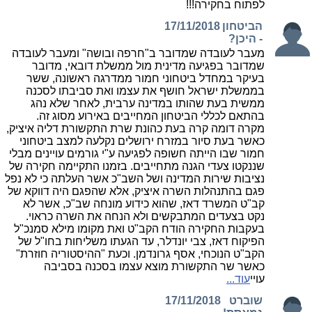
לפתוח בחקירה!!!
הביטחון
17/11/2018
- היכן?
מעבר לעובדה שמדובר ב"חרפה ובושה" ומעבר לעובדה
שמדובר בפגיעה מדינית מול ממשלת דובאי, מדובר
בעיקר במחדל ביטחוני חמור ממדרגה ראשונה, ששר
בממשלת ישראל חושף את עצמו ואת סביבתו לסכנה
ממשית בעת שהותו במדינה ערבית, לאחר שלא נהג
בהתאם לכללי הביטחון המחייבים באירוע מסוג זה.
מקרה דומה קרה בעת כהונת שרת התקשורת דליה איציק,
כאשר בעת סיור במזרח ירושלים נקלעה למצב ביטחוני
חמור שבו הייתה חשופה לפגיעה ע"י גורמים עויינים מבלי
שננקטו צעדי הגנה מתחייבים. בזמנו התקיימה חקירה של
נציבות שירות המדינה ושל השב"כ אשר העלתה כי לא נפל
פגם בהתנהלות השרה איציק, אלא שהפגם היה דווקא של
קב"ט המשרד דאז, שהוא כידוע מונחה שב"כ, אשר לא
נקט בצעדים המתבקשים ולא הנחה את השרה כראוי.
בעקבות החקירה הודח הקב"ט ואת מקומו מילא סמנכ"ל
הפיקוח דאז, צבי יונדלר, עד הגעתו משליחות בחו"ל של
הקב"ט הנוכחי, אסף גרונדמן. וכעת "ההיסטוריה חוזרת"
כאשר שר התקשורת מוצא עצמו בסכנה בסביבה
עויי
עוד...
שוברט
17/11/2018