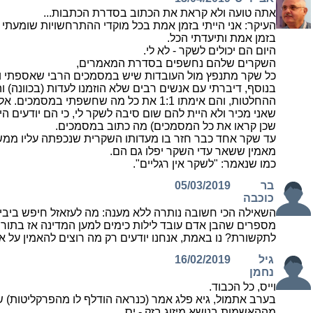
אתה טועה ולא קראת את הכתוב בסדרת הכתבות...
העיקר: אני הייתי בזמן אמת בכל מוקדי ההתרחשויות שומעתי
בזמן אמת ותיעדתי הכל.
היום הם יכולים לשקר - לא לי.
השקרים שלהם נחשפים בסדרת המאמרים,
כל שקר מתנפץ מול העובדות שיש במסמכים הרבי שאספתי ו
בנוסף, דיברתי עם אנשים רבים שלא הוזמנו לעדות (בכוונה) וה
ההחלטות, והם אימתו 1:1 את כל מה שחשפתי במסמ
שאני מכיר ולא היית להם שום סיבה לשקר לי, כי הם יודעים הי
שכן קראו את כל המסמכים) מה כתוב במסמכים.
מאמין ששאר עדי השקר יפלו גם הם.
כמו שנאמר: "לשקר אין רגליים".
בר
05/03/2019
כוכבה
השאילה הכי חשובה נותרה ללא מענה: מה לעזאזל חיפש ביב
מספרים שהבן אדם עובד לילות כימים למען המדינה אז בתור ר
לתקשורת? נו באמת, אנחנו יודעים רק מה רוצים להאמין על איש
גיל
16/02/2019
נחמן
וייס, כל הכבוד.
בערב אתמול, גיא פלג אמר (כנראה הודלף לו מהפרקליטות) 
מההאשמות בנושא מיזוג בזק - יס.