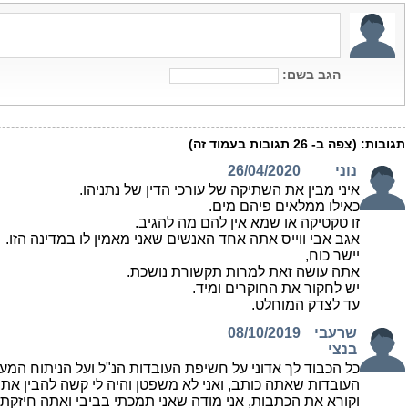
הגב בשם:
תגובות:
(צפה ב-
26
תגובות בעמוד זה)
נוני
26/04/2020
איני מבין את השתיקה של עורכי הדין של נתניהו.
כאילו ממלאים פיהם מים.
זו טקטיקה או שמא אין להם מה להגיב.
אגב אבי ווייס אתה אחד האנשים שאני מאמין לו במדינה הזו.
יישר כוח,
אתה עושה זאת למרות תקשורת נושכת.
יש לחקור את החוקרים ומיד.
עד לצדק המוחלט.
שרעבי
08/10/2019
בנצי
כל הכבוד לך אדוני על חשיפת העובדות הנ"ל ועל הניתוח המע
העובדות שאתה כותב, ואני לא משפטן והיה לי קשה להבין את 
וקורא את הכתבות, אני מודה שאני תמכתי בביבי ואתה חיזקת 