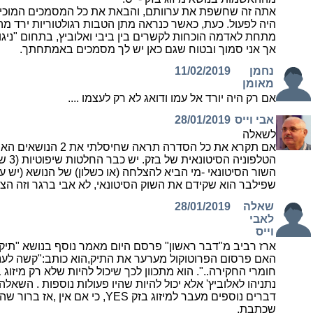
אתה זה שחשפת את ערוותם, והבאת את כל המסמכים המוכיח
היה לפעול. כעת, כאשר כנראה מתן הטבות רגולטוריות ירד מ
מתחת לאדמה הוכחות לקשרים בין ביבי ואלוביץ, בתחום "ניגוד 
אך אני סמוך ובטוח שגם כאן יש לך מסמכים באמתחתך.
נחמן
11/02/2019
מאומן
אם רק היה יורד אל עמו ודואג לא רק לעצמו ....
אבי וייס
28/01/2019
לשאלה
אם תקרא את כל הסדרה תראה שחיסלתי את 2 הנושאים האחרים:
הטלפוניה הסיטונאית של בזק. יש כבר החלטות שיפוטיות (3 ששניים מהן חלוטות) בעניין
השור הסיטונאי -מי הביא להצלחה (או כשלון) של הנושא (יש 
שפילבר הוא שקידם את השוק הסיטונאי, לא אבי ברגר וזה הצל
שאלה
28/01/2019
לאבי
וייס
האם פרסום הפרוטוקול מערער את התיק,הוא כותב:"קשה לענו
נתניהו לאלוביץ' אלא יכול להיות שהיו פעולות נוספות . השאל
דברים נוספים מעבר למיזוג בזק YES, כי 
שכתבת.