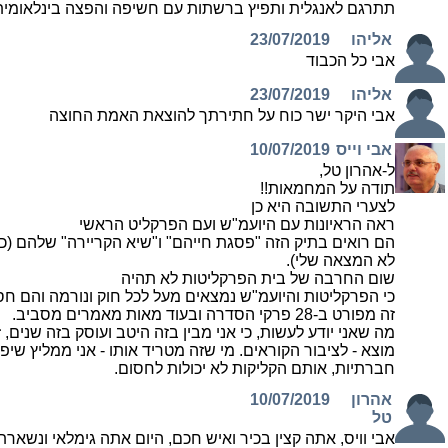
תתרגם לאנגלית ותפיץ ברשתות עם חשיפה והפצה בינלאומית! יר
אליהו
23/07/2019
אבי כל הכבוד
אליהו
23/07/2019
אבי היקר ישר כוח על חתירתך להוצאת האמת החוצה
אבי וייס
10/07/2019
ל-אהרון טל,
תודה על המחמאות!!
לצערי התשובה היא כן
ראה הראיונות עם היועמ"ש ועם הפרקליט הראשי
הם רואים בתיק הזה "פסגת חייהם" ו"שיא הקריירה" שלהם (כך
לא המצאה שלי).
שום החרבה של בית הפרקליטות לא תהיה
כי הפרקליטות והיועמ"ש נמצאים מעל לכל חוק ונורמה והם חסי
זה מפורט ב-28 פרקי הסדרה ובעוד מאות מאמרים מסביב.
מה שאני יודע לעשות, כי אני מבין בזה היטב ועוסק בזה שנים
מוצא - לציבור הקוראים. מי שזה מטריד אותו - אני ממליץ ש
חברתיות, אותם הקליקות לא יכולות לחסום.
אהרון
10/07/2019
טל
אבי וויס, אתה קצין בכיר ואיש חכם, היום אתה גימלאי ונשארת