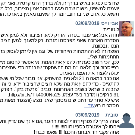
שרוצים לפגוע באיש בדרך זו, ולא בדרך הדמוקרטית, ואני 
יועמדו למשפט, משום שהם פגעו בחוסר אמון הציבור, בכל מ
תשאל כל אדם שני ברחוב, יומר לך שאיננו מאמין במערכת הנ,
אבי וייס
03/09/2019
ל-טובית
תודה אבל אני עובד בסרה הזו רק למען הציבור ולא למען איש מ
הסדרה הארוכה שאני מפרסם ומנתח. רק למענך ולמען הציב
הנכון, ובכוונה.
הפצה זה לא ההתמחות הייחודית שלי וגם אין לי זמן לעסוק בזה.
ההתמחות שלי...
לכן, הכי חשוב כעת זה להפיץ את האמת. אי אפשר לחסום מיילי
בפייסבוק וכך הלאה. "חומת ההשתקה" שנבנתה כדי שהציבור 
יכולה לעצור את הפצת האמת.
אנו כבר במאה ה-21 ולא ניתן להשתיק. אני סבור שכל מ
להתגייס - כדי להפיץ את מה שלא רוצים שהציבור יידע, כי זה
שנבנה בישראל בשנים האחרונות, סביב "פרשת בזק". הפרק ה
31 פרקים) ומדבר בעד עצמו: http://bit.ly/Tik4000No25.
איש לא סתר עד היום שום מסמך שאני מציג (והצגתי מאות מסמ
מסמכים רש
עוד...
טובית
03/09/2019
אתה צריך להצטרף דחוף לצוות ההגנה,אם אינך שם עדיין,ו
ייחסו לך אינטרס כספי ורווח!!!!!!!!!!
אתה עקבי חד אבחנה וחכם!!!!! שאפו וכבוד!