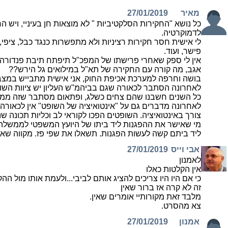
מאיר
27/01/2019
כל נושא "החקירות הסלקטיביות " לא מוצאות חן בעיניי, ויש
לדמוקרטיה.
לי אישית חסר חקירות רציניות ולא מתפשרות כנגד כבל, ציפי, מ
פישר, ועוד.
אין לי ספק שאחרי פרישתו של המפכ"ל תיפתח תיבת פנדורה 
אגב, מה קורה עם החקירה של תא"ל במילואים גל הירש??
בושה וחרפה למערכת אכיפת החוק, אני אישית מתבייש במצב 
לאחרונה הסתבר לכאורה שגם בביהמ"ש העליון יש ציוות השופ
כל השנים חשבנו שהם צחים כשלג, ופתאום מסתבר שזה ממ
לאחרונה מדברים גם על "אינטואיציה של השופט" אין לכאורה 
צורך באינטואיציה. השופטים הפכו לקוראי לב וכליות תכונה ש
מי שאישר את ההפגנות ליד ביתו של היועץ המשפטי לממשלה 
ליד ביתם קשה לעשות הפגנות. תשאלו את שפי פז. מקווה שא
אבי וייס
27/01/2019
לאמנון
אין הקלטות כאלו
כי אם היו היו צריכים להציג אותם לביבי...ולעמת אותו מול הה
זה לא קרה אז ברור שאין
מלבד זאת מקורותיי אומרים שאין.
צא מהסרט.
אמנון
27/01/2019