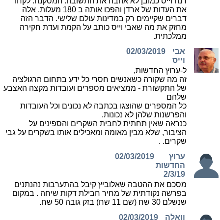
דנה וייס כמובן לא אהבה את התשובה. המסקנה: לקחו
את העדות של ארדן והפכו אותה ב 180 מעלות. אלה
דברים שקיימים רק במדינות עולם שלישי. הדבר הזה
מחזק את מה שאבי וייס כותב על הקמת ועדת חקירה
ממלכתית.
אבי
02/03/2019
וייס
ל-ערוץ החדשות,
זה מה שקורה כשאנשים חסרי כל ידע בתחום הרגולציה
של התקשורת - ממציאים מספרים ועובדות מקצה האצבע
שלהם
כל המספרים שהוצגו בכתבה לא נכונים וכל העובדות
והפרשנות שלהן לא נכונות.
כנראה שאין תחתית לחבית השקרים והספינים על
הציבור, שלא מבין מאומה ומאכילים אותו בשקרים על גבי
שקרים. .
ערוץ
02/03/2019
החדשות
2/3/19
מסכם את ההטבה שאלוביץ קיבל בהתערבות נהנתנים
בפרשה נקודתית של מחיר חבילת דקות שיחה . במקום
שנשלם 30 שח (שם 11 שח) בזק גובה 50 שח.
וואלה
02/03/2019