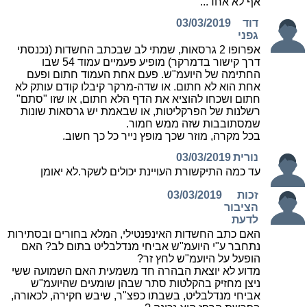
אף לא אחד...
דוד
03/03/2019
גפני
אפרופו 2 גרסאות, שמתי לב שבכתב החשדות (נכנסתי
דרך קישור בדמרקר) מופיע פעמיים עמוד 54 שבו
החתימה של היועמ"ש. פעם אחת העמוד חתום ופעם
אחת הוא לא חתום. או שדה-מרקר קיבלו קודם עותק לא
חתום ושכחו להוציא את הדף הלא חתום, או שזו "סתם"
רשלנות של הפרקליטות, או שבאמת יש גרסאות שונות
שמסתובבות שזה ממש חמור.
בכל מקרה, מוזר שכך מופץ נייר כל כך חשוב.
נורית
03/03/2019
עד כמה התיקשורת העויינת יכולים לשקר.לא יאומן
זכות
03/03/2019
הציבור
לדעת
האם כתב החשדות האינפנטילי, המלא בחורים ובסתירות
נתחבר ע"י היועמ"ש אביחי מנדלבליט בתום לב? האם
הופעל על היועמ"ש לחץ זר?
מדוע לא יוצאת הבהרה חד משמעית האם השמועה ששי
ניצן מחזיק בהקלטות סתר שבהן שומעים שהיועמ"ש
אביחי מנדלבליט, בשבתו כפצ"ר, שיבש חקירה, לכאורה,