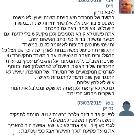
אבי
03/03/2019
וייס
ל-בא נדייק
במועד של המכתב היא הייתה משנה ייעוץ ולא משנה
משפט ציבורי-מנהלי, אלו שתי יחידות שונות במשרד
היועמ"ש. צא ולמד. ראה גם במכתב.
אתה פשוט לא קורא מסמכים ולכן מקשקש בלי לדעת וגם
מטעה ומשקר, בדיוק כמו כתב האישום הזה..
זה שמישהו טען דחיפות לא אומר כלום. במשרד
התקשורת הטיפול נעשה בנחת לאורך שנה וכך גם אצל כל
הרגולטורים האחרים שאישרו עבור משרד התקשורת (4
שונים: השב"כ, מ"מ הממונה על ההגבלים עסקיים, ועדת
הריכוזיות שליד האוצר, היועמ"ש לממשלה) זאת, בנוסף
לגורמים המקצועיים של המשרד ושל המועצה, שאיש לא
התנגד ואין שום תיעוד להתנגדות מאיש. .
איש לא לחץ עליהם.
גם כאן לא קראת ולכן אתה מקשקש ומבלבל את המוח
בשקרים מהסוג הכי ירוד.
בוא
03/03/2019
נדייק
לפי ויקיפדיה דינה זילבר: "בשנת 2012 מונתה לתפקיד
המשנה ליועץ המשפטי לממשלה"
לגבי סעיף 4 - אף אחד לא טען שאי אפשר היה להאריך
את מועד פקיעת תוקף האישור אבל כפי שכתבת :