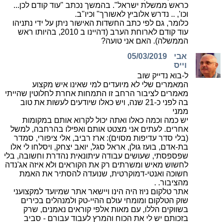
כראש ממשלת ישראל". בהמשך נכתב "עוד קודם לכן...
וכו', .. נדרש אלוביץ לאשורך" וכיו"ב.
כלומר, גם לפי כתב החשדות האישור ניתן על ידי נתניהו
עוד קודם לארוחת הערב (דהיינו ב 2010, בהיותו ראש
הממשלה). האם אני טועה?
אבי
05/03/2019
וייס
ל-בוא נדייק שוב
המאמרים שלי לא מיועדים למי שאינו איש מקצוע
מאמרים לציבור הרחב זו התמחות אחרת לחלוטין שהייתי
בה לפני כ-21 שנה, ויש כאלו שיודעים לעשות את טוב
ממני
יש כמה וכמה כאלו ואתה יכול לקרוא אותם במקומות
אחרים. לעתים אני מצטט אותם ואפילו בהרחבה, למשל
(בלי סדר עדיפות מסוים): ארז רביב, אלי ציפורי, סמדר
בת-אדם, בועז גולן, אראל סגל, יואב יצחק, ויסלחו לי אלו
שפספסתי, שעושים עבודה עיתונאית נהדרת וחשובה, בלי
לחשוש מאיש ומשרתים רק את הקוראים ולא איזה אג'נדה
חשוכה ואנטי-דמוקרטית, שנועדה להסתיר את האמת
מהציבור. .
אתר טלקום ניוז היה הינו ויישאר אתר שמיועד למקצועני
שוק הטלקום ומומחי עולם ההיי-טק ולמנהלים בכירים
בשווקים הללו, עם מאות אלפי קוראים נאמנים, שרק
בזכותם יש לי את הכוח והמרץ לעבוד עבורם - סביב