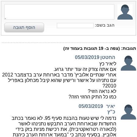
הגב בשם:
הוסף תגובה
תגובות:
(צפה ב-
19
תגובות בעמוד זה)
החטטן
05/03/2019
ליאיר כץ
אם אתה צודק זה עוד יותר גרוע.
אחרי שנתיים אלוביץ' מדבר בארוחת ערב בדצמבר 2012
עם נתניהו על אישור ורישיון שהוא קיבל מכחלון באפריל
2010?
לא נראה הזוי?
כמו כל התיק ההזוי הזה?
יאיר
05/03/2019
כ"ץ
נדמה לי שיש טעות בהבנת סעיף 95. לא נאמר בכתב
החשדות שבארוחת הערב התבקש נתנינהו לאשר
(לכאורה רטרואקטיבית), את רכישת מניות בזק בידי
אלוביץ. בסעיף נכתב כי "במועד ארוחת הערב כיהנת