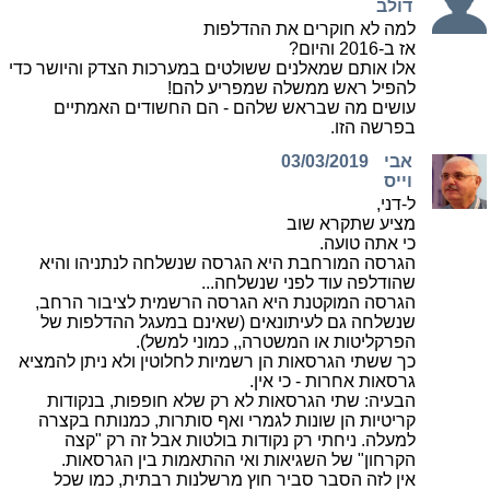
דולב
למה לא חוקרים את ההדלפות
אז ב-2016 והיום?
אלו אותם שמאלנים ששולטים במערכות הצדק והיושר כדי
להפיל ראש ממשלה שמפריע להם!
עושים מה שבראש שלהם - הם החשודים האמתיים
בפרשה הזו.
אבי
03/03/2019
וייס
ל-דני,
מציע שתקרא שוב
כי אתה טועה.
הגרסה המורחבת היא הגרסה שנשלחה לנתניהו והיא
שהודלפה עוד לפני שנשלחה...
הגרסה המוקטנת היא הגרסה הרשמית לציבור הרחב,
שנשלחה גם לעיתונאים (שאינם במעגל ההדלפות של
הפרקליטות או המשטרה,, כמוני למשל).
כך ששתי הגרסאות הן רשמיות לחלוטין ולא ניתן להמציא
גרסאות אחרות - כי אין.
הבעיה: שתי הגרסאות לא רק שלא חופפות, בנקודות
קריטיות הן שונות לגמרי ואף סותרות, כמנותח בקצרה
למעלה. ניחתי רק נקודות בולטות אבל זה רק "קצה
הקרחון" של השגיאות ואי ההתאמות בין הגרסאות.
אין לזה הסבר סביר חוץ מרשלנות רבתית, כמו שכל