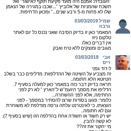
"העובדה: אמנם היה מועד פקיעת תוקף לאישור" ואל
תשכח שהמניות של אלוביץ' "...שכבו במגירה של הנאמן
שלו לא פחות מ-5 ורבע שנים..." ומכאן הדחיפות.
שמיל
03/03/2019
גרבוז
המאמר כאן זו בדיוק הסיבה שאני נכנס כל יום לאתר
טלקום ניוז
אין דברים כאלו
מגובים ומוצקים ללא טיח ואבק
אבי
03/03/2019
וייס
ל-דוד גפני
זה מצביע על השיטה של ההדלפוות: מדליפים כבר בשלב
הטיוטא הלא חתומה..
תראה בדיוק דבר כזה במאמר כאן למעלה בסעיף 7.
הדליפו את מסמך היועמ"ש ל"הארץ " לא רק לפני
החתימה, אלא לפני ההשחרה...
כלומר: פגעו בסודות שרצו להסתיר במסמך - לפני
הוצאתו, כי לאינטרנט עלתה גרסה מודלפת לא משוחרת
וגם לא חתומה..
יש רק חשוד או חשודה אחת בהדלפה הזו (שיש בסעיף 7).
לא קשה להבין.
מי יחקור את זה??