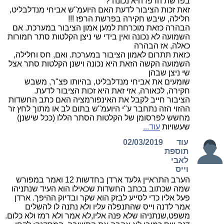
בפרשת הרפז היא נכונה ?
זאת זכות הציבור לדעת האם היועמ"ש אביחי מנדלבליט,
חלילה, שיבש חקירה בפרשת הרפז !!!
הבהרה כזאת מוכרחת למען אמון הציבור במערכת. אם
השמועה לא נכונה ואין בידי שי ניצן הקלטות סתר חמורות
כאלה, אז הבהרה
כזאת תתרום לאמון הציבור במערכת. ואם, חס וחלילה,
השמועה הקשה הזאת היא נכונה וישנן הקלטות סתר אצל
שי ניצן שבהן
שומעים את אביחי מנדלבליט, בהיותו פצ"ר, משבש
חקירה, לכאורה, אזי זאת היא זכות הציבור לדעת.
הציבור חייב לקבל את האינפורמציה האם כתב החשדות
ההזוי הזה נתחבר ע"י היועמ"ש בתום לב או מתוך לחץ זר
מחשש לפרסומן של הקלטות הסתר הללו (ככל שישנן)
שעשויות
עוד...
עוד
02/03/2019
תוספת
לאבי
וייס
הערב התראיין גלעד ארדן בחדשות 12 ואמר במפורש
שמה שכתוב בכתב החשדות שכאילו הוא העיד שנתניהו
פעל אליו כדי לסייע לבזק הוא שקר ובדיוק ההיפך. ארדן
אמר לדנה וייס שהתנפלה עליו ולא נתנה לו להשלים
משפט,שנתניהו שלא פנה אליו,לא אמר ולא רמז ולא כלום.