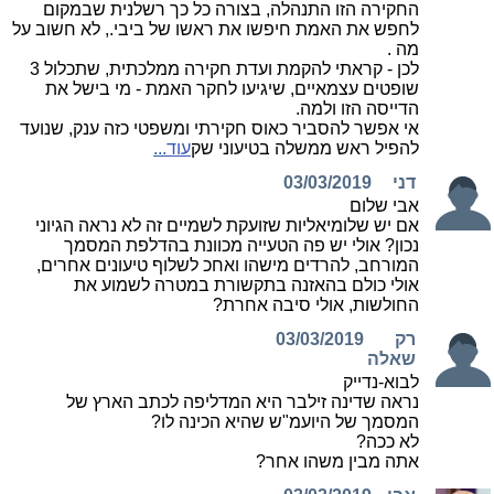
החקירה הזו התנהלה, בצורה כל כך רשלנית שבמקום
לחפש את האמת חיפשו את ראשו של ביבי., לא חשוב על
מה .
לכן - קראתי להקמת ועדת חקירה ממלכתית, שתכלול 3
שופטים עצמאיים, שיגיעו לחקר האמת - מי בישל את
הדייסה הזו ולמה.
אי אפשר להסביר כאוס חקירתי ומשפטי כזה ענק, שנועד
להפיל ראש ממשלה בטיעוני שק
עוד...
דני
03/03/2019
אבי שלום
אם יש שלומיאליות שזועקת לשמיים זה לא נראה הגיוני
נכון? אולי יש פה הטעייה מכוונת בהדלפת המסמך
המורחב, להרדים מישהו ואחכ לשלוף טיעונים אחרים,
אולי כולם בהאזנה בתקשורת במטרה לשמוע את
החולשות, אולי סיבה אחרת?
רק
03/03/2019
שאלה
לבוא-נדייק
נראה שדינה זילבר היא המדליפה לכתב הארץ של
המסמך של היועמ"ש שהיא הכינה לו?
לא ככה?
אתה מבין משהו אחר?