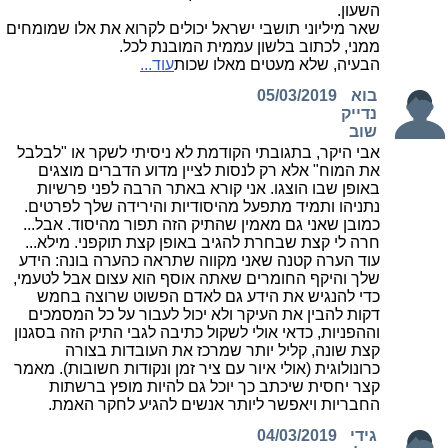
השעון.
שאר מיליוני תושבי ישראל יכולים לקרוא את אלו שמומחים
ממני, לכתוב בלשון עממית המובנת לכל.
הבעיה, שלא מעטים מאלו שכות
עוד...
בוא
05/03/2019
נדייק
שוב
אבי היקר, בתגובתי הקודמת לא ניסיתי לשקר או "לבלבל
את המוח" אלא רק לנסות לציין מדוע הדברים מוצגים
באופן שבו הוצגו. אני קורא באתר הרבה לפני פרשיות
נתניהו ותמיד מתפעל מהיסודיות והירידה שלך לפרטים.
כמובן שאני גם מאמין שהתיק הזה תפור מהיסוד. אבל...
חרה לי קצת שבחרת להגיב באופן קצת תוקפני. מילא...
עוד הערה קטנה שאני מקווה שתראה כהערה בונה: הידע
שלך והיקף החומרים שאתה אוסף הוא עצום אבל לטעמי,
כדי להנגיש את הידע גם לאדם הפשוט שרוצה בחמש
דקות להבין את העיקר ולא יכול לעבור על כל המסמכים
וההפניות, כדאי אולי לשקול כתיבה לגבי התיק הזה בסגנון
קצת שונה, קליל יותר שמרכז את העובדות בצורה
כרונולוגית (אולי איור עם ציר זמן ונקודות חשובות). מאמר
קצר יחסית שיכתב כך יוכל גם להיות מופץ ברשתות
החבריות ויאפשר ליותר אנשים להגיע לחקר האמת.
גידי
04/03/2019