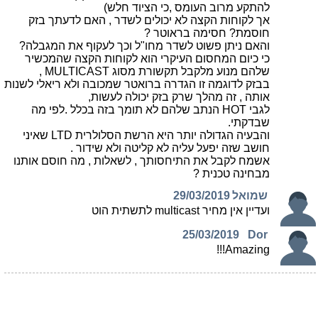
להתקע מרוב העומס ,כי הציוד חלש)
אך לקוחות הקצה לא יכולים לשדר , האם לדעתך בזק
חוסמת? חסימה בראוטר ?
והאם ניתן פשוט לשדר מחו"ל וכך לעקוף את המגבלה?
כי כיום המחסום העיקרי הוא לקוחות הקצה שהמכשיר
שלהם מנוע מלקבל תקשורת מסוג MULTICAST ,
בבזק לדוגמה זו הגדרה ברואטר שמכובה ולא ריאלי לשנות
אותה , זה מהלך שרק בזק יכולה לעשות,
לגבי HOT הנתב שלהם לא תומך בזה בכלל .לפי מה
שבדקתי.
והבעיה הגדולה יותר היא הרשת הסלולרית LTD שאיני
חושב שזה יפעל עליה לא קליטה ולא שידור .
אשמח לקבל את התיחסותך , לשאלות , מה חוסם אותנו
מבחינה טכנית ?
שמואל
29/03/2019
ועדיין אין מחיר multicast לתשתית הוט
25/03/2019
Dor
Amazing!!!