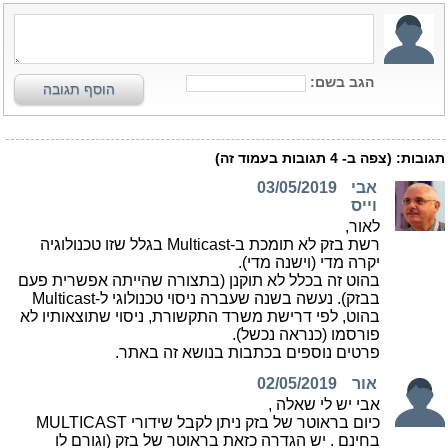
הגב בשם:
הוסף תגובה
תגובות:
(צפה ב-
4
תגובות בעמוד זה)
אבי
03/05/2019
וייס
לאור,
רשת בזק לא תומכת ב-Multicast בגלל שזו טכנולוגיה
יקרה מדי (וישנה מדי).
בהוט זה בכלל לא תוקנן (בתצורה שהייתה אפשרית פעם
בבזק). נעשה בשנה שעברה ניסוי טכנולוגי ל-Multicast
בהוט, לפי דרישת משרד התקשורת, ניסוי שתוצאותיו לא
פורסמו (כנראה נכשל).
פרטים נוספים בכתבות בנושא זה באתר.
אור
02/05/2019
אבי יש לי שאלה ,
כיום בראוטר של בזק ניתן לקבל שידורי MULTICAST
בחינם . יש הגדרה כזאת בראוטר של בזק (וגורם לו