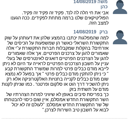
משה
14/08/2019
כהן
אבי את חי הלה לה לנד. פקיד זה פקיד זה פקיד.
הפוליטיקאים שלנו ברמה מתחת לפקידים. ככה הגענו
למצב הזה.
ברק
14/08/2019
למה שהמפלגות יכתבו בהמצע שלהן את דעותהן על שוק
התקשורת השראלי כאשר הן שמשפעות על הכיסים של
אזרחים? בהקלות שמקבלות חברות התקשורת ע"י אלה
שאמורים להגן על צרכנים הפרטיים. אך אלה שאמורים
להגן על הצרכנים הפרטיים דואגים לאינטרסים של בעלי
עניין על חשבון הצרכנים הפרטיים לראייה עד היום לא ניתן
לייבא מודם כבלים פרטי למרות שמשרד התקשורת קבע
" כי ניתן להתקין מודם כבלים פרטי " אך בפועל לא נמצא
שום מודם כבלים לקנייה בחנויות האלקטרוניקה אלא רק
ניתן להשכיר דרך הוט או סלקום ופרטנר . כמו שניתן לקנות
מודם על תשתית בזק
כך בפריסת סיבים באופן לא שיוויני למרות הצהרתיו של
השר התקשורת החדש אמסלם, איין שום כיסוי להבטחתו
של שר התקשורת החדש אמסלם: "לעולם זה לא יכול
לבוא על חשבון טיב השירות לצרכן."