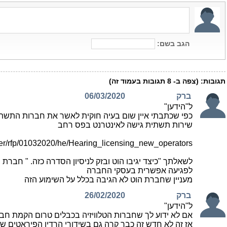
הגב בשם:
תגובות:
(צפה ב-
8
תגובות בעמוד זה)
ברק
06/03/2020
ל"הידען"
כפי שכתבתי איין שום בעיה חוקית לאשר את חברות התשתי
שירות תשתית גישה לאינטרנט בפס רחב
der/rfp/01032020/he/Hearing_licensing_new_operators.
לשאלתך "כיצד יגיבו הוט ובזק לניסיון הסדרה כזה. " חברת
לפגיעה אפשרית בעסקי החברה
מעניין שחברת הוט לא הגיבה בכלל על השימוע הזה
ברק
26/02/2020
ל"הידען"
אם לא ידוע לך שחברות הטלוויזיה בכבלים טרום הקמת חבר
אז זה לא חדש זה כבר קרה גם בשידורי הרדיו הפיראטים שהרגו