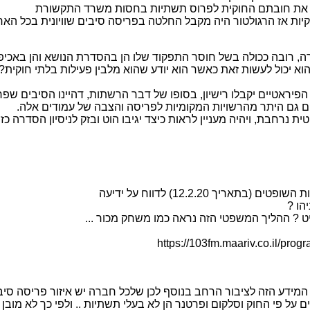
ו את חובתם החוקית לפרוס תשתיות בחסות משרד התקשורת
ות אז הרגולטור היה מקבל החלטה בפריסה סיבים שוויונית בכל האר
ובה ככולה בשל חוסר התפקוד שלו הן בהסדרת הנושא והן באכיפה ל
א יכול לעשות זאת כאשר הוא יודע שהוא מלבין פעילות בלתי חוקית?
יראטיים יקבלו רישיון, בסופו של דבר הרשתות, דהיינו הסיבים שפרס
ם גם היתר מהרשויות המקומיות לפריסה והצבה של עמודים אלה.
 נרחבת, ויהיה מעניין לראות כיצד יגיבו הוט ובזק לניסיון הסדרה כזה
הו ?
 ? ההליך המשפטי הזה נראה כמו משחק מכור ...
https://103fm.maariv.co.il/
מידע הזה לציבור הרחב בנוסף לכן שלכל חברה יש איזור פריסה סיב
פי החוק וסלקום ופרטנר הן לא בעלי תשתיות .. ולפי כך לא מובן כ