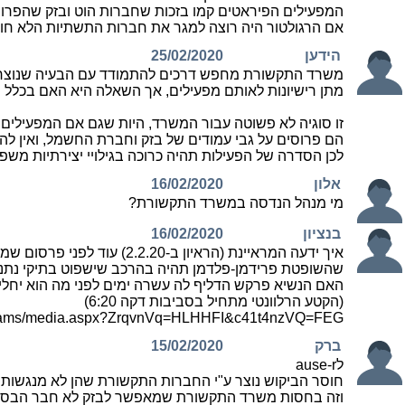
המפעילים הפיראטים קמו בזכות שחברות הוט ובזק שהפר
אם הרגולטור היה רוצה למגר את חברות התשתיות הלא חוקי
הידען
25/02/2020
משרד התקשורת מחפש דרכים להתמודד עם הבעיה שנוצרה, ר
מתן רישיונות לאותם מפעילים, אך השאלה היא האם בכלל הו
זו סוגיה לא פשוטה עבור המשרד, היות שגם אם המפעילים הפ
הם פרוסים על גבי עמודים של בזק וחברת החשמל, ואין לה
לכן הסדרה של הפעילות תהיה כרוכה בגילויי יצירתיות משפטית
אלון
16/02/2020
מי מנהל הנדסה במשרד התקשורת?
בנציון
16/02/2020
איך ידעה המראיינת (הראיון ב-2.2.20) עוד לפני פרסום שמות השופטים (בתאריך 12.2.20) לדווח על ידיעה
שהשופטת פרידמן-פלדמן תהיה בהרכב שישפוט בתיקי נתני
האם הנשיא פרקש הדליף לה עשרה ימים לפני מה הוא יחליט
(הקטע הרלוונטי מתחיל בסביבות דקה 6:20)
programs/media.aspx?ZrqvnVq=HLHHFI&c41t4nzVQ=FEG
ברק
15/02/2020
לause-r
חוסר הביקוש נוצר ע"י החברות התקשורת שהן לא מנגשות ה
וזה בחסות משרד התקשורת שמאפשר לבזק לא חבר הבסים על 