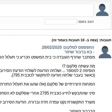
הגב בשם:
תגובות:
(צפה ב-
10
תגובות בעמוד זה)
התפספס לסלקום
28/02/2020
- בא ברבור שחור
מסתבר שחרף העובדה כי בית המשפט הכריע כי תעלול הספאם מצדיק תביעה ייצוגית לעניי
מה עשתה סלקום ?!
הוסיפה 2 למספר ... ושלחה הודעות לשולחי הודעת הסירוב להתקשר לכוכבית 2795
(כאשר בעבר שלחה הודעה להתקשר לכוכבית 795).
המוחות היצירתיים של סלקום (אלו שהגו את תעלול החזרת קר
סיני שהתבקש לחייג כוכבית 2795 אחרי שסלקום לא הסתפקה בהודעת סירוב ב sms- פעל בשיטתו (שהפסיקה גם את תעלול הסים), והגיש תביעה כנגד סלקום בעניין תעלול הספאם שפורט לעיל.
משרד התקשורת נקט עמדה חדה וברורה. הודעת הסירוב לפ
הברבור השחור.