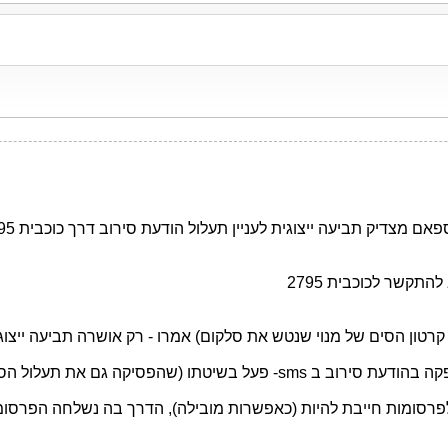
ן תעלול הודעת סירוב דרך כוכבית 795 (החלטת של השופטת צילה צפת) ואישר לנהל תביעה ייצוגית.
טון הסים של מנוי שנטש את סלקום) אמרו - רק אושרה תביעה ייצוגית -
רסומות חייבת להיות (כאפשרות מובילה), הדרך בה נשלחה הפרסומ