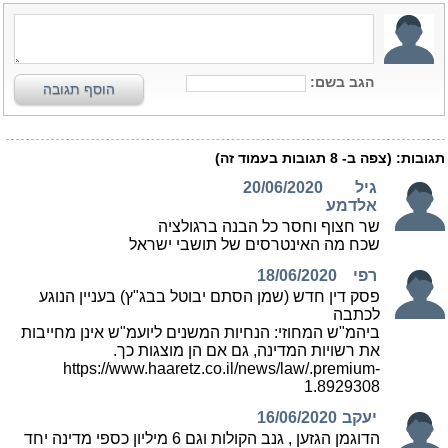
הגב בשם:
הוסף תגובה
תגובות:
(צפה ב-
8
תגובות בעמוד זה)
גיל
20/06/2020
אלדמע
שר חצוף וחסר כל הבנה ברגולציה
שכח מה האינטרסים של תושבי ישראל
רפי
18/06/2020
פסק דין חדש (שמן הסתם יבוטל בבג"ץ) בעניין הנוגע
לכתבה
ביהמ"ש המחוזי: הנחיות המשנים ליועמ"ש אינן מחייבות
את רשויות המדינה, גם אם הן מוצגות כך.
https://www.haaretz.co.il/news/law/.premium-
1.8929308
יעקב
16/06/2020
הדוגמן הגזען , גנב הקולות וגם 6 מיליון כספי מדינה יחד