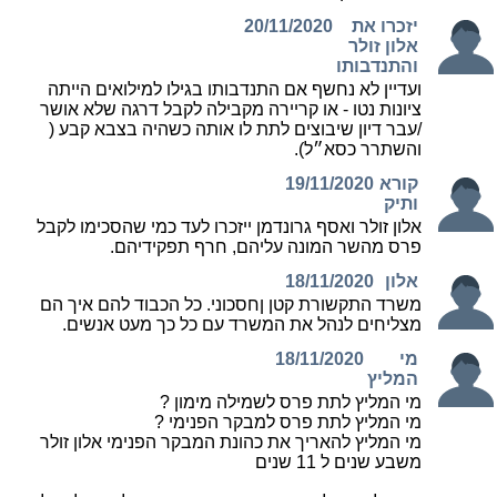
יזכרו את
20/11/2020
אלון זולר
והתנדבותו
ועדיין לא נחשף אם התנדבותו בגילו למילואים הייתה
ציונות נטו - או קריירה מקבילה לקבל דרגה שלא אושר
/עבר דיון שיבוצים לתת לו אותה כשהיה בצבא קבע (
והשתרר כסא״ל).
קורא
19/11/2020
ותיק
אלון זולר ואסף גרונדמן ייזכרו לעד כמי שהסכימו לקבל
פרס מהשר המונה עליהם, חרף תפקידיהם.
אלון
18/11/2020
משרד התקשורת קטן ןחסכוני. כל הכבוד להם איך הם
מצליחים לנהל את המשרד עם כל כך מעט אנשים.
מי
18/11/2020
המליץ
מי המליץ לתת פרס לשמילה מימון ?
מי המליץ לתת פרס למבקר הפנימי ?
מי המליץ להאריך את כהונת המבקר הפנימי אלון זולר
משבע שנים ל 11 שנים