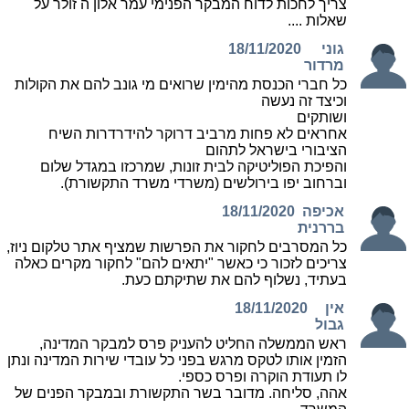
צריך לחכות לדוח המבקר הפנימי עמר אלון ה זולר על
שאלות ....
גוני
18/11/2020
מרדור
כל חברי הכנסת מהימין שרואים מי גונב להם את הקולות
וכיצד זה נעשה
ושותקים
אחראים לא פחות מרביב דרוקר להידרדרות השיח
הציבורי בישראל לתהום
והפיכת הפוליטיקה לבית זונות, שמרכזו במגדל שלום
וברחוב יפו בירולשים (משרדי משרד התקשורת).
אכיפה
18/11/2020
בררנית
כל המסרבים לחקור את הפרשות שמציף אתר טלקום ניוז,
צריכים לזכור כי כאשר "יתאים להם" לחקור מקרים כאלה
בעתיד, נשלוף להם את שתיקתם כעת.
אין
18/11/2020
גבול
ראש הממשלה החליט להעניק פרס למבקר המדינה,
הזמין אותו לטקס מרגש בפני כל עובדי שירות המדינה ונתן
לו תעודת הוקרה ופרס כספי.
אהה, סליחה. מדובר בשר התקשורת ובמבקר הפנים של