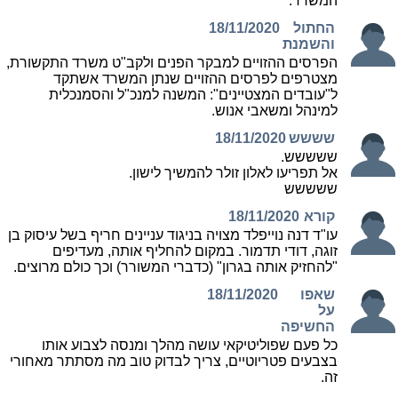
המשרד.
החתול
18/11/2020
והשמנת
הפרסים ההזויים למבקר הפנים ולקב"ט משרד התקשורת,
מצטרפים לפרסים ההזויים שנתן המשרד אשתקד
ל"עובדים המצטיינים": המשנה למנכ"ל והסמנכלית
למינהל ומשאבי אנוש.
שששש
18/11/2020
ששששש.
אל תפריעו לאלון זולר להמשיך לישון.
ששששש
קורא
18/11/2020
עו"ד דנה נוייפלד מצויה בניגוד עניינים חריף בשל עיסוק בן
זוגה, דודי תדמור. במקום להחליף אותה, מעדיפים
"להחזיק אותה בגרון" (כדברי המשורר) וכך כולם מרוצים.
שאפו
18/11/2020
על
החשיפה
כל פעם שפוליטיקאי עושה מהלך ומנסה לצבוע אותו
בצבעים פטריוטיים, צריך לבדוק טוב מה מסתתר מאחורי
זה.