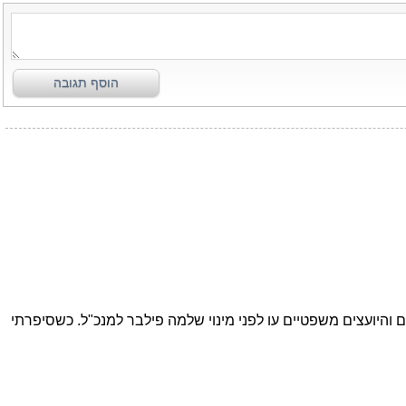
הוסף תגובה
חשדות כנד נתניהו הזויות, והצגת מסמכים שהמיזוג בזק YES אושר ע"י כל הגורמים והיועצים משפטיים עו לפני מינוי שלמה פילבר למנכ"ל. כשסיפרתי