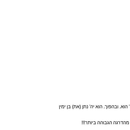
וא. ובהפוך. הוא יה' נתן (את) בן ימין
הדרגה הגבוהה ביותר!!!