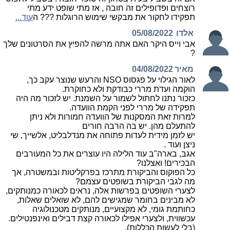
רוצחים ופדופילים זה חובה , אז מתי שופט ידע מתי
תפקידו לחקור את מבקשי שימוש הרוגלות ??? ה
עוד...
אלדו
05/08/2022
אבי וייס היקר האם אתה מרשה להפיץ את הסרטונים שלך
?
מאיר
04/08/2022
לאור הגילוי על פגסוס NSO והרעש שנוצר עקב כך,
הוקמה ועדת מררי כבודקת ולא כחוקרת.
כזכור נתנו לחתול לשמור על השמנת. יש לזכור מה היה
תפקידה של מררי לפני הקמת הוועדה.
למרות זאת המסקנות של הוועדה חמורות ולא ניתן
להתעלם מהן. יש בה הרבה חורים
יש לזמן מידית לעדות פתוחה את מנדלבליט, אלשייך, שי
ניצן ועוד .
אגב, בארה"ב עוד הלילה היו עוצרים את כל המעורבים
הבכירים! ואצלנו?
כל הפוקוס והביקורת מתרכז בפרקליטות ובמשטרה, אך
מה לגבי הביקורת בשופטים עצמם?
לצערי השופטים בפרשות אלה, נראים לכאורה כמנותקים,
לא מבינים בחומר שמגישים להם, לא שואלים שאלות,
כחותמת גומי, לא מקצועיים, מנותקים מטכנולוגיה
עכשווית, ולצערי אפילו לכאורה קצת דבילים ואינפנטילים.
(בלי לעשות הכללות).