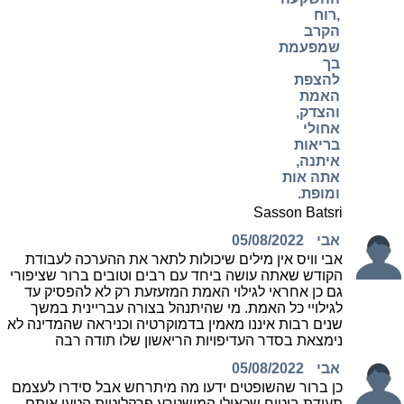
,רוח
הקרב
שמפעמת
בך
להצפת
האמת
והצדק,
אחולי
בריאות
איתנה,
אתה אות
ומופת.
Sasson Batsri
אבי
05/08/2022
אבי וויס אין מילים שיכולות לתאר את ההערכה לעבודת
הקודש שאתה עושה ביחד עם רבים וטובים ברור שציפורי
גם כן אחראי לגילוי האמת המזעזעת רק לא להפסיק עד
לגילויי כל האמת. מי שהיתנהל בצורה עבריינית במשך
שנים רבות איננו מאמין בדמוקרטיה וכניראה שהמדינה לא
נימצאת בסדר העדיפויות הריאשון שלו תודה רבה
אבי
05/08/2022
כן ברור שהשופטים ידעו מה מיתרחש אבל סידרו לעצמם
תעודת ביטוח שכאילו המישטרע פרקליטות הטעו אותם.