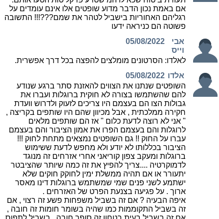
אם באמת נכון הדבר מדוע שופטים אלו אינם עומדים על
רגליהם האחוריות בישביל לטהר את שמם???!!! התשובה
פשוטה הם כניראה ידעו
אבי
05/08/2022
וייס
לאלדו: הסרטונים מומלצים להפצה בכל דרך אפשרית.
אלדו
05/08/2022
השופטים שנתנו את הצווים להאזנת סתר ברגע שנודע
להם שהשתמשו בצורה לא חוקית ברוגלות ועברו את
גבולות הצו הם בעצמם היו צריכים לזעוק ולדרוש וועדת
חקירה ממלכתית , אבל מכיוון שהם היו שותפים בקריצה ,
" אני לא רוצה לדעת כלום " אז הם שותפים מלאים
לרוגלות והם בעצמם הפרו את אמון הציבור והם בעצמם
עברו על החוק !! גם השופטים נמצאים מתחת לחוק !!!
הציבור בכללותו לא יודע ולא מחפש לדעת ששימוש
ברוגלות ומעקב צפון קוריאני אחרי אזרחים זה מנוגד
לדמוקרטיה ....צריך להפיץ את זה כמה שיותר שהציבטר
יתעורר או אם תהיה ממשלת ימין לחוקק חוקים שלא
ישתמע לשני פנים שמי שמשתמש ברוגלות דינו מאסר
ארוך . על פגיעה בצנעת הפרט של האזרחים .
איפה הבעיה ? אם זה בשביל משפחות פשע זה רצוי , אם
זה בשביל התקוממות כמו שהיה בשומר חומות זה חובה ,
אם זה בשביל בעית בטחון זה סופר חובה . בשביל לתפוס