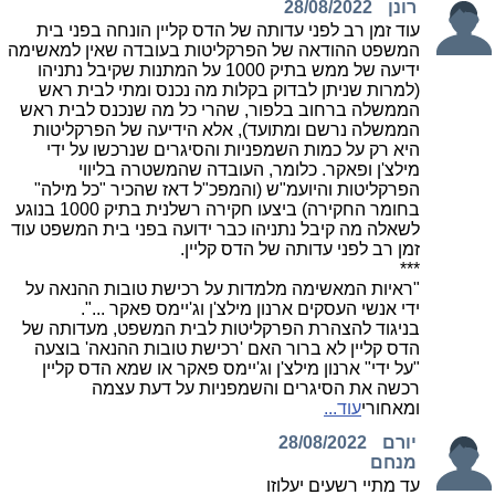
רונן
28/08/2022
עוד זמן רב לפני עדותה של הדס קליין הונחה בפני בית
המשפט ההודאה של הפרקליטות בעובדה שאין למאשימה
ידיעה של ממש בתיק 1000 על המתנות שקיבל נתניהו
(למרות שניתן לבדוק בקלות מה נכנס ומתי לבית ראש
הממשלה ברחוב בלפור, שהרי כל מה שנכנס לבית ראש
הממשלה נרשם ומתועד), אלא הידיעה של הפרקליטות
היא רק על כמות השמפניות והסיגרים שנרכשו על ידי
מילצ'ן ופאקר. כלומר, העובדה שהמשטרה בליווי
הפרקליטות והיועמ"ש (והמפכ"ל דאז שהכיר "כל מילה"
בחומר החקירה) ביצעו חקירה רשלנית בתיק 1000 בנוגע
לשאלה מה קיבל נתניהו כבר ידועה בפני בית המשפט עוד
זמן רב לפני עדותה של הדס קליין.
***
"ראיות המאשימה מלמדות על רכישת טובות ההנאה על
ידי אנשי העסקים ארנון מילצ'ן וג'יימס פאקר ...".
בניגוד להצהרת הפרקליטות לבית המשפט, מעדותה של
הדס קליין לא ברור האם 'רכישת טובות ההנאה' בוצעה
"על ידי" ארנון מילצ'ן וג'יימס פאקר או שמא הדס קליין
רכשה את הסיגרים והשמפניות על דעת עצמה
ומאחורי
עוד...
יורם
28/08/2022
מנחם
עד מתיי רשעים יעלוזו