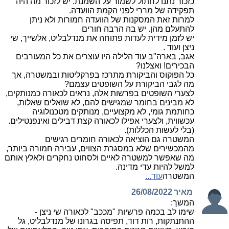
כזכור נתנו לחתול לשמור על השמנת. יש לזכור מה היה
תפקידה של מררי לפני הקמת הוועדה.
למרות זאת המסקנות של הוועדה חמורות ולא ניתן
להתעלם מהן. יש בה הרבה חורים
יש לזמן מידית לעדות פתוחה את מנדלבליט, אלשייך, שי
ניצן ועוד .
אגב, בארה"ב עוד הלילה היו עוצרים את כל המעורבים
הבכירים! ואצלנו?
כל הפוקוס והביקורת מתרכז בפרקליטות ובמשטרה, אך
מה לגבי הביקורת על השופטים עצמם?
לצערי השופטים בפרשות אלה, נראים לכאורה כמנותקים,
לא מבינים בחומר שמגישים להם, לא שואלים שאלות,
כחותמת גומי, לא מקצועיים, מנותקים מטכנולוגיה
עכשווית, ולצערי אפילו לכאורה קצת דבילים ואינפנטילים.
(בלי לעשות הכללות).
המשטרה גם הוציאה לכאורה חומרים רגישים
מהמכשירים שלא במסגרת הצווים, עבירה חמורה ביותר,
מה שאפשר למשטרה לאיים ולסחוט נחקרים ולאלץ אותם
למשל להיות עדי מדינה.
המשטרה
עוד...
מאיר
26/08/2022
המשך:
שימו לב בכמה פרשיות "מככב" לכאורה שי ניצן -
ההתנתקות, רות דוד, תפיסה בגרונו של מנדלבליט, גל