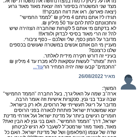
מראה על ניסיון לרמות במצח נחושה את משטרת ישראל.
מצד שני המשטרה בסיפור הזה יוצאת מאוד מאוד גרוע
(יצאה פארש). ראו את דווח המבקר!!!
תגידו לי! אתם נתתם 4 מיליון ₪ "לממד החמישי"
והתכוונתם לתת להם עוד 50 מיליון ₪.
לא בדקתם מי אותם 5 לקוחות שהחברה הצהירה שיש
לה? זה הרי מאוד בסיסי לבדוק ולוודא!!!
מדובר על המון כסף, שלי ושלכם – כסף ציבורי.
מעניין מי הם אותם אנשים במשטרה שעושים בכספים
שלנו כרצונם?
בעיניי זה דורש חקירה מידית לאלתר.
היות "ומותר" לעשות עסקאות ללא מכרז עד 4 מיליון ₪
"החכמים" קבעו שזה יהיה המחיר הר
עוד...
מאיר
26/08/2022
המשך:
ארה"ב שמה על האוליגרך, בעל החברה "הממד החמישי"
שבה עבד בני גנץ, סנקציות אישיות וזה אומר הרבה.
מדובר על ריגול תעשייתי של הרוסים, ולא רק בישראל.
יוצא שמשטרת ישראל פותחת לכאורה בפני הרוסים
חומרים רגישים ביותר על מדינת ישראל ועל אזרחי מדינת
ישראל, דרך "הממד החמישי". האם בני גנץ לא הבין זאת?
מאוד, מאוד מוזר שרמטכ"ל לשעבר לא רגיש לביטחון
שדה של עצמו (הפלאפון) ושל של מדינת ישראל. האם כל