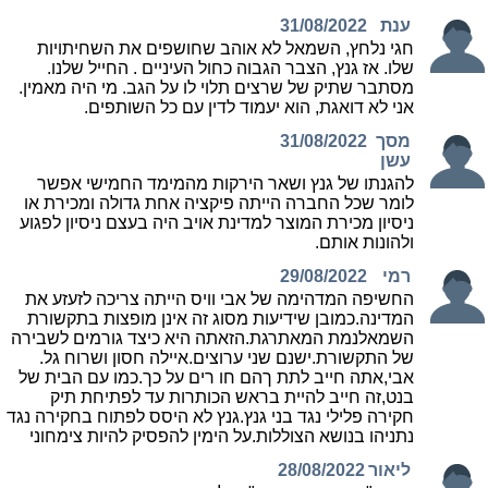
ענת
31/08/2022
חגי נלחץ, השמאל לא אוהב שחושפים את השחיתויות
שלו. אז גנץ, הצבר הגבוה כחול העיניים . החייל שלנו.
מסתבר שתיק של שרצים תלוי לו על הגב. מי היה מאמין.
אני לא דואגת, הוא יעמוד לדין עם כל השותפים.
מסך
31/08/2022
עשן
להגנתו של גנץ ושאר הירקות מהמימד החמישי אפשר
לומר שכל החברה הייתה פיקציה אחת גדולה ומכירת או
ניסיון מכירת המוצר למדינת אויב היה בעצם ניסיון לפגוע
ולהונות אותם.
רמי
29/08/2022
החשיפה המדהימה של אבי וויס הייתה צריכה לזעזע את
המדינה.כמובן שידיעות מסוג זה אינן מופצות בתקשורת
השמאלנמת המאתרגת.הזאתה היא כיצד גורמים לשבירה
של התקשורת.ישנם שני ערוצים.איילה חסון ושרוח גל.
אבי,אתה חייב לתת ךהם חו רים על כך.כמו עם הבית של
בנט,זה חייב להיית בראש הכותרות עד לפתיחת תיק
חקירה פלילי נגד בני גנץ.גנץ לא היסס לפתוח בחקירה נגד
נתניהו בנושא הצוללות.על הימין להפסיק להיות צימחוני
ליאור
28/08/2022