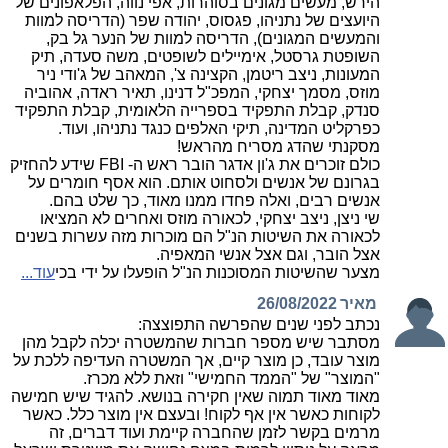
הירש, מעשים מגונים בסוהרות, אפי נווה, הפלאפונים של
היועצים של נתניהו, פגסוס, יהודה שפר (הדריסה למוות
והמעשים המגונים), הדריסה למוות של הנער גל בק,
השופטת גרסטל, אימיילים לשופטים, משה סעדה, תיק
המעונות, ניצב ריטמן, הקצינה צ', המאהב של ג'ודי ניר
מוזס, מסמך יצחקי, המפכ"ל דנינו, תאיר ראדה, אהוביה
סנדק, קבלת התפקיד בספרייה הלאומית, קבלת התפקיד
כפרקליט המדינה, תיקי האלפים כנגד נתניהו, ועוד.
מסקנתי שהדג מסריח מהראש!
כולם זוכרים את ג'ון אדגר הובר ראש ה- FBI שידע להחזיק
בגרונם של אנשים ולסחוט אותם. הוא אסף חומרים על
אנשים רבים, ואלה פחדו ממנו מאוד, כך שלט בהם.
שי ניצן, ניצב יצחקי, לכאורה מוזס ואחרים לא המציאו
לכאורה את השיטות הנ"ל הם מוכרות מזה עשרות בשנים
אצל הובר, וגם אצל אנשי המאפיה.
מצער שהשיטות המסוכנות הנ"ל הופעלו על ידי בכי
עוד...
מאיר
26/08/2022
נכתב לפני שנים שהפרשה התפוצצה:
מסתבר שיש מספר חברות שהמשטרה יכלה לקבל מהן
מוצר עובד, כן מוצר קיים, אך המשטרה העדיפה ללכת על
"המוצר" של "הממד החמישי" וזאת ללא מכרז.
מאוד מאוד תמוה שאין חקירה בנושא. להגיד שיש חמישה
לקוחות כאשר אין אף לקוח! ובעצם אין מוצר כלל. כאשר
מרמים בקשר לזמן שהחברה קיימת ועוד דברים, זה