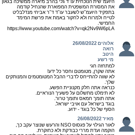
היועמ"שית הנוכחית עו"ד גלי בהרב מיארה ממשיכה בגאון
את המסורת המשפטית המפוארת שהנחיל קודמה
בתפקיד היועמ"ש לשעבר עו"ד ד"ר אביחי מנדלבליט
לטייח ולמרוח ולא לחקור באמת את פרשת המימד
החמישי.
https://www.youtube.com/watch?v=qk2Nv9W6pLA
אלוהים
26/08/2022
רואה
היטב
מי רשע
למתחזה חגי
אתה שקרן, מטומטם וחסר כל ידע!
לא שווה להתייחס לדברי ההבל המטומטמים והמנותקים
שלך.
כנראה אתה חלק מקנוניית הפשע.
לא תימלט מתשלום על פשעיך הנוראיים.
אתה תומך חמאס ותומך טרור.
בוגד בישראל עם אויבי ישראל.
הסוף של כל בוגד - ידוע.
מאיר
26/08/2022
לאור הגילוי על פגסוס NSO והרעש שנוצר עקב כך,
הוקמה ועדת מררי כבודקת ולא כחוקרת.