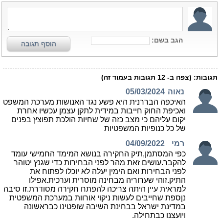
הגב בשם:
הוסף תגובה
תגובות:
(צפה ב-
12
תגובות בעמוד זה)
נאוה
05/03/2024
האיכפה הבררנית היא פשע נגד האנושות מערכת המשפט
ואכיפת החוק חייבות במידית לתקן עצמן עכשיו אחרת
יקום עליהם כי מצב כזה של שחיות הולכת תפוצץ בפנים
של כל כנופיות המשפטיות
רמי
04/09/2022
כפי המסתמן,תיק החקירה בנושא המימד החמישי עומד
להקבר.עושים זאת מהר לפני הבחירות כדי שגנץ יטוהר
לפני הבחירות ואם הימין יעלה לא יוכלו לפתוח את
התיק.זוהי שערוריה מבחינה מוסרית וערכית.אפילו
למראית עיין היתה צריכה להפתח חקירה מסודרת.זו סיבה
נןספת שחייבים לעשות ניקוי אורוות במערכת המשפטית
במדינת ישראל בבחינת השיבה שופטינו כבראשונה
ויועצנו כבתחילה.