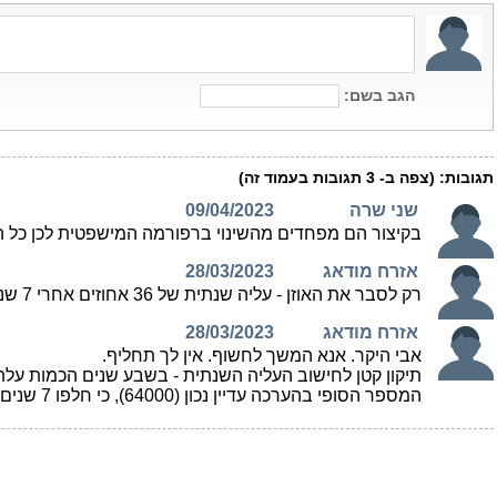
הגב בשם:
תגובות:
(צפה ב-
3
תגובות בעמוד זה)
שני שרה
09/04/2023
בקיצור הם מפחדים מהשינוי ברפורמה המישפטית לכן כל ה
אזרח מודאג
28/03/2023
רק לסבר את האוזן - עליה שנתית של 36 אחוזים אחרי 7 שנים מצטברת לגידול של 1.36^7 שהוא פי 8.6 ולא 2.6...
אזרח מודאג
28/03/2023
אבי היקר. אנא המשך לחשוף. אין לך תחליף.
תיקון קטן לחישוב העליה השנתית - בשבע שנים הכמות עלתה פי 2.58 בחישוב שנתי צריך לעשות שורש שביעי ולא חלוקה בשבע. המספר הנכון הוא גידול ש
המספר הסופי בהערכה עדיין נכון (64000), כי חלפו 7 שנים מהעדכון האחרון.