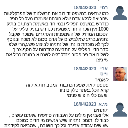
רמי
18/04/2023
כמו שראינו במשפט זדורוב את הרשלנות של הפרקליטות
שהביאה לכלא אדם שלא הוכחה אשמתו מעל כל ספק
כנדרש במשפט הפלילי ובמיוחד באשמת רצח,גם בתיק
1000 אין הוכחה חד משמעית כנדרש בתיק פלילי על
הסכום המדויק של השמפניות והסיגרים שמוכח שקבל
נתניהו.ברגע שמלבישים על אדם סכום לא מוכח ובנוסף
לכך לא מוכחת כוונתו של נתניהו לביצוע פשע,הרי שלפי
סדר הדין הפלילי על התביעה להדחות על הסף.צריך
לשלוח את פרופסור מנדלבליט לשנה א בחזרה.כנ"ל את
שי ניצן
אבי
18/04/2023
וייס
ל-אמיר
פספסת את שפע הכתבות המסבירות את זה
קרא הכל באתר טלקום ניוז
יש גם כלי חיפוש פנימי
מי.א
18/04/2023
תותחים
אלי ואבי אין מילים על העבודה סיזיפית שאתם עושים ,
כבוד לנו תומכי נתניהו שיש אנשים מיוחדים כמוכם
שעושים עבודה אדירה וכל כך חשובה , שמביאה לקידמת