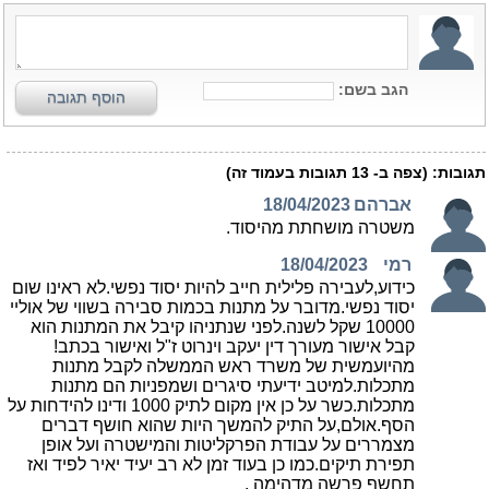
הגב בשם:
הוסף תגובה
תגובות:
(צפה ב-
13
תגובות בעמוד זה)
אברהם
18/04/2023
משטרה מושחתת מהיסוד.
רמי
18/04/2023
כידוע,לעבירה פלילית חייב להיות יסוד נפשי.לא ראינו שום
יסוד נפשי.מדובר על מתנות בכמות סבירה בשווי של אוליי
10000 שקל לשנה.לפני שנתניהו קיבל את המתנות הוא
קבל אישור מעורך דין יעקב וינרוט ז"ל ואישור בכתב!
מהיועמשית של משרד ראש הממשלה לקבל מתנות
מתכלות.למיטב ידיעתי סיגרים ושמפניות הם מתנות
מתכלות.כשר על כן אין מקום לתיק 1000 ודינו להידחות על
הסף.אולם,על התיק להמשך היות שהוא חושף דברים
מצמררים על עבודת הפרקליטות והמישטרה ועל אופן
תפירת תיקים.כמו כן בעוד זמן לא רב יעיד יאיר לפיד ואז
תחשף פרשה מדהימה .