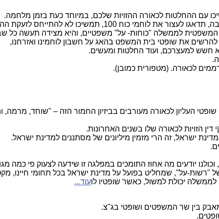
כו עם ההחלטות לכאורה ההזויות שלכם, במיוחד כעת בזמן מלחמה.
תנו זכות עמידה לרשות הפלסטינאית, תדאגו למחבלי הנוח'בה, תד
ת המשפטית לממשלה "כוחות- על" משפטיים, והיא מצידה תעשה כל שבי
להרשים את שופטי בית המשפט בהאג על חשבון לוחמינו ואזרחנו,
א חשש למעצרכם, ועוד החלטות ומעשים.
.
מים לכאורה. (מטפורית כמובן).
ופטי העליון לכאורה מעורבים בביזיון החמור הזה – "שוחד, מרמה, ו
דין הזויות לכאורה שלו בשנים האחרונות.
ינת ישראל, זה הרי מזמין מיליונים של מסתננים למדינת ישראל.
ם.
כולנו יודעים מה אחוז התומכים במפלגה זו שידעה לצעוק פי כמה מג
רשות-על", שמחליט בפועל על מדינת ישראל בכל תחומי חיינו, מקטן
 לממשלה יכולת למשול, כאשר שופטיו לו
עוד...
בק בין שר המשפטים ושופטי בג"צ.
ופטים.