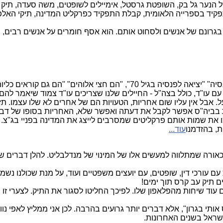
הנער גל בק, השופטת גרסטל, אימיילים לשופטים, משה סעדה, תיק המע
פרייה הלאומית, קבלת התפקיד כפרקליט המדינה, תיקי האלפים כנגד נתניהו, ה
ון אדגר הובר ראש ה- FBI שידע להחזיק בגרונם של אנשים ולסחוט אותם. הוא אסף חומרים 
 עם עו"ד, כולל בצה"ל - החיילים שלנו שצריכים עו"ד צמוד שיאמר ל
. אבל אין עליו שום אחריות, הטעויות הם של אחרים לא שלו עצמו. ת
צת בביה"ס אפשר לקבל את דעתה ואפשר שלא, האחריות בסופו של דבר
 את שמות אותם פרקליטים שמסרבים לייצג את המדינה בפניי בג"צ.
ת, בהזדמנו
עוד...
לכאורה שמתלווה למעשים אלו של המינוי של מנדלבליט. להלן דברים ש
ם עורכי דין, שופטים, עם יועצים משפטיים ועוד, על מנת שכולנו נש
ם תיק עב קרס תוך ימים!
וד שיחות מהפלאפון שלו. לפיכך החליטו לסגור את התיק. לצערי זו 
י בגרון", אלא דברים יותר גרועים בהרבה. לכן אני ממליץ לאפי נוו
שראל בשנים האחרונות.