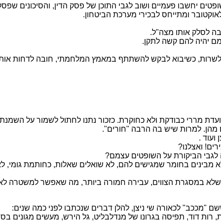
פטים יחשבו פעמיים ושוב לגבי התוכן של פסק הדין, והסיכונים שפסק 
וקטובר ומתייחס לבכירי מערכת הביטחון.
בה לסלק אותו מצה"ל.
ם יהיה להם קשה לתקן.
א לשרות, כשיבוא לבקש להשתתף במאמץ המלחמתי, חובה לדחות אותו
מהן. למרות שיש בה הרבה "חורים".
ועוד .
ים! ואצלנו?
 לגבי הביקורת על השופטים עצמם?
מבינים בחומר שמגישים להם, לא שואלים שאלות, כחותמת גומי, לא מק
לא במסגרת הצווים, עבירה חמורה ביותר, מה שאפשר למשטרה לאיי
 "מככב" לכאורה שי ניצן, להלן דברים שנכתבו לפני כמה שנים:
 רות דוד, תפיסה בגרונו של מנדלבליט, גל הירש, מעשים מגונים בסוהר