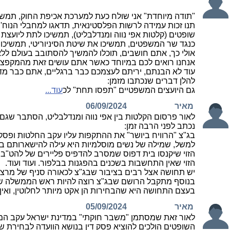
"תודה מיוחדת" אני שולח כעת למערכת אכיפת החוק, תמשי
שופטים (קלטות אפי נווה ומנדלבליט), תמשיכו לתת ליועצ
כנגד שר המשפטים, תמשיכו את שיטת הסיניוריטי, תמשיכו 
אולי כך, אתם חושבים, תוכלו להמשיך להסתובב בעולם לל
אנחנו רואים לכם במיוחד כאשר אתם עושים זאת מהמקפצה
עוד לא הבנתם, יריתם לעצמכם כבר ברגליים, אתם כבר מדמ
להלן דברים שנכתבו מזמן:
גם היועצים המשפטיים "תפסו תחת" לכ
עוד...
מאיר
06/09/2024
לאור פרסום הקלטות בין אפי נווה ומנדלבליט, הסתבר שגם ש
נכתב לפני הרבה זמן:
בג"צ "הרוויח ביושר" את ההתקפות עליו עקב החלטות ופסקי 
למשל, שמילה של נשים מוסלמיות היא עילה להישארותם במד
הזוי שיקנסו בית דפוס שמסרב להדפיס פליירים של להט"בי
הזוי שאין התחשבות בשכנים בהפגנות בבלפור. ועוד ועוד.
יש תחושה אצל רבים בציבור שבג"צ לכאורה סניף של מרצ, ו
בנוסף מתקבל הרושם שבג"צ רוצה להיות ראש הממשלה של "
בעצם התחושה היא שהבחירות הן אקט מיותר לחלוטין, ואין
מאיר
05/09/2024
לאור זאת שמסתמן "משבר חוקתי" במדינת ישראל עקב המא
השופטים הולכים להוציא פסק דין בנושא הוועדה לבחירת ש