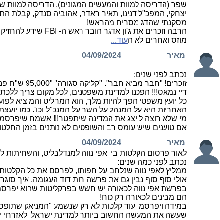
שפר (הדריסה למוות והמעשים המגונים), הדריסה למוות של 
יצחקי, המפכ"ל דנינו, תאיר ראדה, אהוביה סנדק, קבלת התפקיד בס
מסקנתי שהדג מסריח מהראש!
הרבה זוכרים את ג'
מוזס ואחרים לא ה
עוד...
מאיר
04/09/2024
נכתב לפני שנים:
זוכרים! "חבר מביא חבר". "קליקה סגורה" "95,000 ש"ח פנסיה" "יציאה לפנסיה בגיל 70", "הם חצי אלוהים" "הם גם קוראים כליות ולב" "מנותקים מהעם" "כלל לא נבחרו על ידי העם".
דיי נמאס!!! הפכנו למדינת משפטנים, לכל מקום צריך ללכת
כל יועץ משפטי הפך להיות מלך, הוא המחליט והמוציא לפועל
האחריות היא על המנהל על השר על המנכ"ל וכו'. כמו יוע
מי שלא רוצה לייצג את המדינה שיתפטר!!! אשמח שיפרסמו
אם טוענים שיש עומס רב והשופטים לא נותנים בזמן החלטו
מאיר
04/09/2024
לאור פרסום הקלטות בין אפי נווה למנדלבליט, והשחיתות 
נכתב לפני כמה שנים:
ממליץ לאפי נווה שנלחם על חפותו, לפרסם את כל הקלטות ע
אולי סוף סוף נבין גם את פרשה רות דוד העגומה, איך סוגרי
בפרשת אפי נווה לכאורה יש חשש בפרקליטות שהוא יפרסם ע
הם מבינים לכאורה רק כוח!
במידה ויפרסמו עוד קלטות לא רק שנשמע "המניאק שתופס אות
שעשה את המעשה החשוב ביותר למדינת ישראל ולאזרחי י