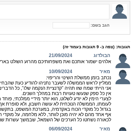
הגב בשם:
תגובות:
(צפה ב-
9
תגובות בעמוד זה)
הבולדוג
21/09/2024
אלהים ישמור אותכם ואת משפחותיכם מהרוע השולט בארץ
מאיר
10/09/2024
נכתב בזמן ממשלת השינוי והריפוי:
ממליץ לראש הממשלה לשעבר נתניהו להודיע כעת שהבחירו
אני הייתי שמח שזו תהיה "קדנציית הנקמה שלו", כל הדברים שהוזנחו במשך 12 השנים האחרונות, או שלא ניתן להם מספיק תשומת לב, ו
אין כל ספק שנעשו טעויות רבות במהלך השנים.
לצערי הימין לא יודע לשלוט, הוא יותר מידיי ממלכתי, פוחד 
לעומתו, הממשלה הנוכחית לא עושה חשבון, ולא סופרת אף
בגדול כל מוקדי הכוח באקדמיה, במערכת המשפט, בתקשורת
אף אחד מהם לא יהיה מוכן לוותר, ללא מלחמה, על מוקדי
לכאורה נשחטו כל הערכים של השמאל, שבמשך עשרות שנים 
מאיר
06/09/2024