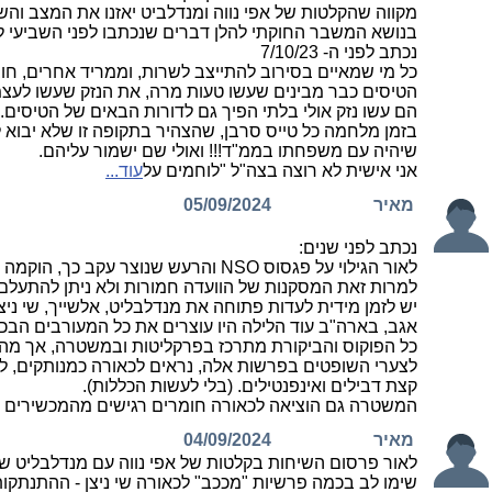
מקווה שהקלטות של אפי נווה ומנדלביט יאזנו את המצב והשו
בנושא המשבר החוקתי להלן דברים שנכתבו לפני השביעי לא
נכתב לפני ה- 7/10/23
כל מי שמאיים בסירוב להתייצב לשרות, וממריד אחרים, חו
הטיסים כבר מבינים שעשו טעות מרה, את הנזק שעשו לעצמ
הם עשו נזק אולי בלתי הפיך גם לדורות הבאים של הטיסים.
בזמן מלחמה כל טייס סרבן, שהצהיר בתקופה זו שלא יבו
שיהיה עם משפחתו בממ"ד!!! ואולי שם ישמור עליהם.
אני אישית לא רוצה בצה"ל "לוחמים על
עוד...
מאיר
05/09/2024
נכתב לפני שנים:
לאור הגילוי על פגסוס NSO והרעש שנוצר עקב כך, הוקמה ועדת מררי כבודקת ולא כחוקרת. כזכור נתנו לחתול לשמור על השמנת. יש לזכור מה היה תפקידה של מררי לפני הקמת הוועדה.
למרות זאת המסקנות של הוועדה חמורות ולא ניתן להתעלם 
יש לזמן מידית לעדות פתוחה את מנדלבליט, אלשייך, שי ניצן 
אגב, בארה"ב עוד הלילה היו עוצרים את כל המעורבים הבכיר
כל הפוקוס והביקורת מתרכז בפרקליטות ובמשטרה, אך מה
לצערי השופטים בפרשות אלה, נראים לכאורה כמנותקים, לא 
קצת דבילים ואינפנטילים. (בלי לעשות הכללות).
המשטרה גם הוציאה לכאורה חומרים רגישים מהמכשירים ש
מאיר
04/09/2024
לאור פרסום השיחות בקלטות של אפי נווה עם מנדלבליט ששם
שימו לב בכמה פרשיות "מככב" לכאורה שי ניצן - ההתנתקות,