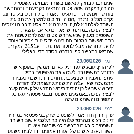
שנים רבות בחזקת נאשם בשוחד.מבחינה משפטית
טהורה,במקרה שהשופטים נחרצים בקביעתם ובהתחשב
בזה שהיועמשית והפרקליטות אמורים להיות סיביל סרוונט
נקיים מכל כוונת זדון,הם היו חייבים למשוך את תביעת
השוחד לאלתר.אולם,היות שהם אינם אלא תופרים ומנסים
לבצע הפיכה במדינת ישראל,הם לא יענו להצעת
השופטים.מעניין שכאשר השופטים יעצו להם לשנות את
כתב האישום המקורי הם רצו מייד לשנות מסיקור אוהד
להענות חריגה מבלי לחקור את נתניהו על 315 המקרים
שהביאו בתביעה לפי הנדרש בסדר הדין הפלילי
רמי
29/06/2026
לפי הדין,תובע שתפר תיק לאדם וממשיך באופן אישי
כתובע במשפט כדי לשכנע את השופטים בתיק
שתפר,העבירה שבצע בזמן התפירה נחשבת כעבירה
מתמשכת שאין עליה התישנות.לתשומת לב יהודית
תירוש.אשר על כן,יהודית תירוש תתבע על קשירת קשר
לבצע הפיכה באמצעים משפטיים.במשפטה יתגלו כל
התופרים והשותפים שלה
רמי
29/06/2026
עורך הדין חדד אמר לשופטים שרק במשפט אייכמן היו
דיונים רציפים.הרמז שלו היה ברור.לגבי אישום השוחד
השופטים קוראים לתביעה למשוך את אישום
השוחד.אגב,אישום של הפרת אמונים יורד לבית משפט