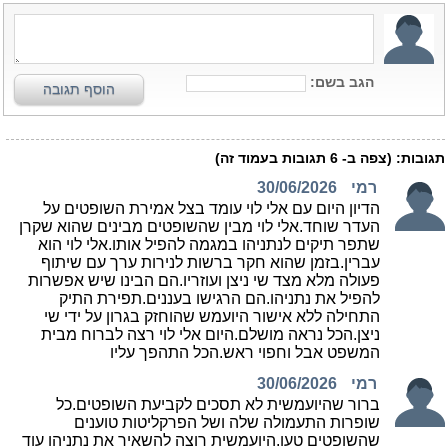
הגב בשם:
הוסף תגובה
תגובות:
(צפה ב-
6
תגובות בעמוד זה)
רמי
30/06/2026
הדיון היום עם אלי לוי עומד בצל אמירת השופטים על
העדר שוחד.אלי לוי מבין שהשופטים מבינים שהוא שקרן
שתפר תיקים לנתניהו במגמה להפיל אותו.אלי לוי הוא
עברין.בזמן שהוא חקר ברשות לנירות ערך עם שיתוף
פעולה מלא מצד שי ניצן ועוזריו.הם הבינו שיש אפשרות
להפיל את נתניהו.הם הרגישו בעננים.תפירת התיק
התחילה ללא אישור היועמש שהוחזק בגרון על ידי שי
ניצן.הכל נראה מושלם.היום אלי לוי רצה לברוח מבית
המשפט אבל וחפוי ראש.הכל התהפך עליו
רמי
30/06/2026
ברור שהיועמשית לא תסכים לקביעת השופטים.כל
שופרות התעמולה שלה ושל הפרקליטות טוענים
שהשופטים טעו.היועמשית רוצה להשאיר את נתניהו עוד