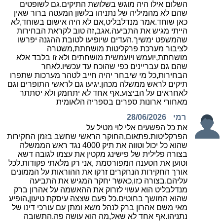
השלום אילו היה מוגש בשלושת התיקים.גם לשופטים
שהם לא מהמיליה של נתניהו בלשון המעטה ברור שאין
כאן שוחד.אמר מנדלבליט,אם לא היה אישום בשוחד,לא
הייתי מגיש את התביעה.אגב,זה טוב לקראת הבחירות
שהמשפט ימשיך.העדים שיופיעו לטובת ההגנה יפרשו
לציבור מערכת פרקליטות מושחתת,משטרה
מושחתת,יועמש ויועמשית מושחתים ולא זו בלבד אלא
שהם גם עבריינים כפי שהוכח עד עכשיו.לאחר
הבחירות,כל מי שיבחר יהיה חייב לטהר מערכות שתפרו
תיקים לראש ממשלה מכהן.יגיעו גם לראשי התופרים וגם
לאחראים על הביצוע.אף אחד לא יתחמק ולא יסתתר
מאחורי ארונות ספרים בספריה הלאומית
רמי
28/06/2026
את כל הפשעים אלי לוי מטיל על
הפרקליטות.פתאום,החוקר הראשי שחשב בזמן החקירות
שהוא כל יכול וטווה את תיק 4000 נגד ראש הממשלה
בצורה פלילית של פישינג מקטין את עצמו לגובה דשא
וטוען את הטענה המפורסמת ,אני רק מלאתי פקודות.לכל
אורך החקירות הנחקרים זרקו את ההוראות על הממונים
עליהם.בצורה כזו,כאשר יחקר המגיש את התביעה
מנדלבליט הוא עשוי לזרוק את ההאשמה על אהרון ברק
שהוא המושך בחוטים.כל פעם שצצה עיסקת טיעון,הופיע
מאי משם אהרון ברק לנהל משא ומתן עם עורכי דינו של
נתניהו.אף אחד לא שאל,מה הוא עושה פה.התשובה