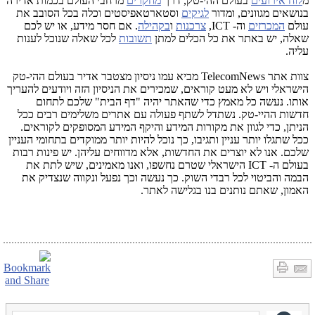
מ
לוח אירועים
בעולם ההי-טק, דרך
מחקרים
מרחבי העולם בכמות אדירה
בנושאים מגוונים, ומדור
לגיקים
וסטארטאפיסטים וכלה בכל הסובב את
עולם
המכרזים
וה- ICT,
צרכנות
ו
בקהילה
. אם חסר מידע, או יש לכם
שאלה, יש באתר את כל הכלים למתן
תשובות
לכל שאלה שנוכל לענות
עליה.
צוות אתר
TelecomNews
מביא עמו ניסיון מצטבר אדיר בעולם ההי-טק
הישראלי ויש לא מעט קוראים, שמכירים את הניסיון הזה ויודעים להעריך
אותו. נעשה כל מאמץ כדי שהאתר יהיה "דף הבית" שלכם לתחום
חדשות ההיי-טק. נשתדל לשתף פעולה עם אתרים משלימים רבים ככל
הניתן, כדי לגוון את מקורות המידע והיקף המידע המסופקים לקוראים.
ככל שתגלו יותר עניין ותגיבו, כך נוכל להיות יותר ממוקדים בתחומי העניין
שלכם. אנו לא יוצרים את החדשות, אלא מדווחים עליהן. יש פינות רבות
בעולם ה-
ICT
הישראלי שטרם נחשפו, ואנו מאמינים, שיש לתת את
הבמה והביטוי לכל רבדי השוק. כך נעשה וכך נפעל ונקווה שנצדיק את
האמון, שאתם נותנים בנו בגלישה לאתר.