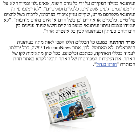
ועיתונאי במילוי תפקידם על ידי כל גורם חיצוני, שאינו גלוי ובמיוחד לא על
ידי מפרסמים וגופים שלטוניים, כלכליים ופוליטיים". "לא יימנעו עיתון
ועיתונאי מלפרסם מידע, שקיים עניין ציבורי בפרסומו, לרבות בשל לחצים
פוליטיים, כלכליים או אחרים וכן בשל חרם או איום בחרם מודעות". "לא
יעמידו עצמם עיתון ועיתונאי במצב בו קיים חשש לניגוד עניינים בין
חובותיהם כעיתון וכעיתונאי לבין כל אינטרס אחר".
שורה תחתונה
: כמעט כל הכללים הללו הפכו לאות מתה בעיתונות
הישראלית. לא מאתמול. לכן, אתר
TelecomNews
יעשה, ככל יכולתו,
לעמוד בכללי האתיקה, ככתבם וכלשונם, ככל שהן מתאימות לקו של
האתר. את המטרות המפורטות של האתר תוכלו לקרא באתר תחת
הכותרת "
חזרנו בגדול
".