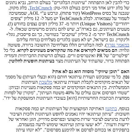
כדי להבין לאן התפתחה "עיתונות הבלוגרים" בעולם הרחב, נביא נתונים
של בלוג ידוע אחד מני רבים בעולם ההי-טק:
TechCrunch
, בלוג מקוון,
שנבנה על בסיס
WordPress
(קוד פתוח), ונרכש ע"י
AOL
, שממשיכה
לשמור על עצמאותו. לבלוג
TechCrunch
יש מעל ל- 12 מיליון "צופים
ייחודיים" (
Unique Visitors
) ויותר מ- 37 מיליון דפים נצפים בחודש (!).
מעטים העיתונים, גם בארה"ב, שיש להם נתונים מרשימים שכאלו. ל-
TechCrunch
יותר מ- 2 מיליון "עוקבים" בטוויטר, כך גם פייסבוק, גוגל+
ולינקדין. גם בישראל, יש לא מעט בלוגרים מצליחים (נדווח עליהם
במאמר נפרד
). למה הבלוגרים הללו מצליחים? התשובה ברורה, פשוטה
וגלויה:
הם מביאים לקוראים את מה שהקוראים מעוניינים לקרוא
. בלי כל
"פילטרים" של
PR
ואינטרסים זרים. בעולם הרשתות החברתיות והמדיה
הפתוחה ברור, שהעתיד של העיתונות מצוי
בעיתונות חופשית לחלוטין
.
האם "תוכן שיווקי" מוסווה הוא גם לא אתי?
נכון
. כל מי שמבקש תעודת עיתונאי חותם (הוא ובעלי העיתון) על מסמך
של תנאים מוקדמים לקבלת תעודת עיתונאי
מלשכת
העיתונות
הממשלתית. בין התנאים המוקדמים יש כמה פסקאות מעניינות ובניהן:
"שטחי הפרסום אינם עולים על 40% משטח העיתון", "מקורן של לפחות
ממחצית הכתבות החדשותיות [הוא] בעובדי העיתונות המועסקת על ידו".
בנוסף,
בתקנון
האתיקה המקצועית של העיתונות יש כמה פסקאות
חשובות: "עיתון ועיתונאי יהיו נאמנים לחופש העיתונות ולזכות הציבור
לדעת בהגישם לציבור שרות מקצועי ובפרסום מדוייק, הוגן ואחראי של
ידיעות ודעות". "לא יעשו עיתון ועיתונאי שימוש לרעה במעמדם,
בתפקידם או בכוחם לפרסם או להימנע מפרסום". "לא יונחו עיתון