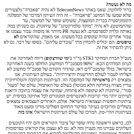
מה לא נעשה?
ברור לחלוטין, שאנו באתר
TelecomNews
לא נהיה "פאבדה" (לצעירים
שלא שמעו על המושג "פראבדה" – זה היה העיתון המרכזי של המפלגה
הקומוניסטית בברית המועצות, ששימש שופר של המשטר, עד
שהתמוטט). לא נהיה "מוקד טלמרקטינג" של עיתונות, גם כשניתן במה
נאותה וגלויה למפרסמים. לא נעשה
PR
מיותר או מוסווה עבור עצמנו או
עבור אחרים ונהיה שקופים בכל מעשינו. אני מאמין, שהקוראים
לא
טיפשים
, הם יכולים להבחין מתי "עובדים עליהם". בסופו של דבר, גם לא
ניתן להסתיר את זה.
מנכ"ל חברת המחקר STKI (ד"ר
ג'ימי שוורצקופ
)
דיווח לאחרונה את
הנתון המדהים הבא: "90% מסמנכ"לי המחשוב הוחלפו בשנה האחרונה
בישראל, בגלל שהמנכ"לים ראו, שהדור הקודם של סמנכ"לי מחשוב לא
הצליחו לעבור לעולם החדשנות והיצירתיות". בעולם העיתונות, אנו
נמצאים רק
בראשיתה
של המהפכה הזו. העיתונות הכתובה והטלוויזיונית
עדיין מצויה (בחלקה הלא מבוטל) בעולם של האתמול, עולם של "מעגל
סגור", עיתונות לא שקופה ולא פתוחה, שמזינה את עצמה בתוכה ודואגת
לעיתים יותר מדי קרובות לאינטרסים המנוגדים לכל אתיקה בסיסית. יש
עיתונות חופשית ועצמאית בישראל. אולם, האתרים העצמאים נמצאים
בשוליים ומרוכזים בעיקר בסיקור התחום הפוליטי-מדיני ומעט מאוד
בעיתונות ההיי-טק. המרכז של עולם העיתונות הישראלי
אינו כזה
.
לכן, בראש וראשונה נהיה שופר של ציבור הקוראים והם יהיו הקובעים
העליונים עבורנו מה מעניין ומה לא. גם לא נעצבן את קוראינו בפרסומות
קופצות אוטומטית, שמונעות מהגולשים לקרוא את הכתבות המעניינות