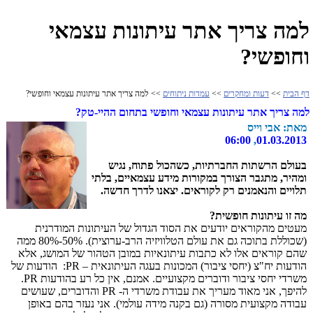
למה צריך אתר עיתונות עצמאי
וחופשי?
דף הבית
>>
דעות ומחקרים
>>
עמדות ניתוחים
>> למה צריך אתר עיתונות עצמאי וחופשי?
למה צריך אתר עיתונות עצמאי וחופשי בתחום ההיי-טק?
מאת: אבי וייס
06:00
,
01.03.2013
בעולם הרשתות החברתיות, כשהכול פתוח, נגיש
ומהיר, מתגבר הצורך במקורות מידע עצמאיים, בלתי
תלויים והנאמנים רק לקוראים. יצאנו לדרך חדשה.
מה זו עיתונות חופשית?
מעטים מהקוראים יודעים את הסוד הגדול של העיתונות המודרנית
(שכוללת בתוכה גם את עולם הטלוויזיה הרב-ערוצית). 50%-80% ממה
שהם קוראים אלו לא כתבות עיתונאיות במובן הטהור של המושג, אלא
הודעות יח"צ (יחסי ציבור) המכונות בעגה העיתונאית –
PR
: הודעות של
משרדי יחסי ציבור ודוברים מקצועיים. אמנם, אין כל רע בהודעות
PR
.
להיפך, אני מאוד מעריך את עבודת משרדי ה-
PR
והדוברים, שעושים
עבודה מקצועית מסורה (גם בקנה מידה עולמי). אני נעזר בהם באופן