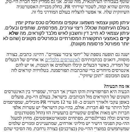
שוטף בעבודתי העיתונאית, מזה שנים. אני גם ממליץ לכל חברת היי-טק,
מהיום שהיא קמה, לשכור שירותי
PR
, כחלק מבניית האסטרטגיה
השיווקית שלה. אי אפשר להצליח בעולם המודרני בלי זה.
עיתון מקוון עצמאי משמעו: עוקפים ומחסלים טכס עתיק יומין
בעולם העיתונות שכולל: ריצוי עורכים, מפרסמים, שותפים ובעלים.
עיתון עצמאי לא חייב דין וחשבון לאיש מלבד לקוראים, מה
שלא
קיים
באמצעי התקשורת המסורתיים ובפורטלים מקוונים (שהם לא
יותר מפורטל פרסומת מקוונת).
ישנה גם תופעה נוספת של "יחסי ציבור עצמיים". דהיינו: כתבים, בצורה
מוסווה, דואגים בכתבותיהם
לאינטרסים כלכליים
או אחרים של הבעלים
של המדיה, כאשר הבעלים קיבלו תשלומים או הטבות, או יש להם
אינטרסים מיוחדים כדי שהכתבות תפורסמנה. בטלוויזיה קוראים לזה
בשם המכובס: "תוכן שיווקי".
אז מה הבעיה?
הבעיה היא הפרופורציות והקו העדין אך הברור, שמפריד בין האינטרסים
השונים של הקוראים מול הכותבים. בישראל, בעולם היי-טק, פועלים
באופן עקבי ולאורך השנים כ- 10 עד 12 משרדי
PR
מובילים, שמפרסמים
לכל היותר עד 40 חברות. אולם, בהיי-טק הישראלי יש עשרות אלפי
חברות ויש מאות אלפים שקשורים בתעשייה הזו (החל מסטודנטים
ומרצים וכלה בפרילנסרים, מפתחים וסטארטאפיסטים). מחוץ למעגל
ההי-טק הפנימי הישיר יש מיליוני אזרחים, שמתעניינים ומגזרים שלמים
שמשתמשים במוצרי ההיי-טק (כצרכנים) בצורה נרחבת. מה הסיכוי שהם