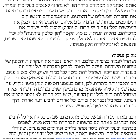
אותם. אנחנו לא מאמינים בדרך הזו. לא נתחנף לאנשים בעלי כוח ועמדה,
בין בממשלה ובין במקומות אחרים, רק משום שהם מביאים בעקבותיהם
את החברות והמנהלים של היצרנים, האינטגרטורים והמשווקים
המפרסמים בעיתון, שרוצים להגיע אליהם, להיפגש איתם, לממן את
המפגשים הללו (עם בעלי הכוח והעמדה) ולהציג להם ישירות את
מרכולתם, בחסות העיתון. בנוסף, הקשר "הון-שלטון-עיתונות" לא יכול
להתקיים אצלנו. אנו גם לא נחלק גימיקים למיניהם. לא שהם לא חשובים,
זה פשוט לא יכול להיות חלק מעיתון.
מה כן נעשה?
נשתדל לעמוד בציפיות שלכם, הקוראים. נכבד את העקרונות והסגנון של
עיתונות משובחת. נעשה כל מאמץ לדבוק בעקרונות של מהימנות
בעובדות ובעריכה. נשתדל לתת ביטוי לכל מגזרי השוק, ללא משוא פנים.
די ברור, שיש כאלו שמייצרים יותר חדשות בעולם ההיי-טק מאחרים ולכן
הם יתפסו יותר כותרות. לכן, ניזום בעצמנו חשיפות ומתן ביטוי מקיף, עד
כמה שניתן, לאלה שהתעלמו מהם במשך שנים בעולם החדשותי המקוון.
נשתדל לתת במה לכל מגוון הדעות, שיש בכל תחום. לא נהסס להביע את
דעתנו, ובמקביל נכבד את זכותם של אחרים להביע דעה אחרת, תוך
כיבוד חופש הביטוי (אך לא חופש השיסוי).
הכנו באתר מגוון רחב של כלים מתקדמים, שבהם כל קורא יוכל להביע
את דעתו גם באתר וגם ברשתות חברתיות בהן הוא מצוי. לטובים
בכתיבה ובעלי יכולת ביטוי נפתח בלוגים ופורומים מקצועיים, שינוהלו
עצמאית על ידם. תשוטטו באתר, יש בו שפע של מידע זמין ונגיש, החל