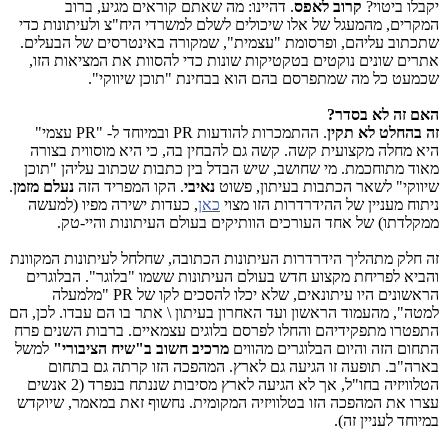
יקבלו ביטוי?
קרוב לאפס
. דהיינו: מה שאתם קוראים מגיע, ברוב
המקרים, מהמעגל של אלו שיכולים לשלם למשרדי היח"צ ולעיתונות כדי
שתכתוב עליהם, ופרסומת "עצמית", שמקורה באינטרסים של הבעלים.
אתרים שונים נוקטים בטקטיקות שונות כדי להסוות את המציאות הזו,
שכמעט כל מה שמתפרסם בהם הוא בבחינת "תוכן שיווקי".
האם זה לא בסדר?
זה בהחלט לא תקין
. ההתמכרות להודעות
PR
ובמיוחד ל- "
PR
עצמי"
היא מחלה מקצועית קשה. קשה גם להבחין בה, כי היא מוסווית בצורה
מאוד מתוחכמת. מי שחושב, שיש הבדל בין כתבות שכתוב עליהן "תוכן
שיווקי" לשאר הכתבות בעיתון, פשוט
נאיבי
. הקו המפריד הזה
נעלם מזמן
.
ניתוח מעניין של ההידרדרות הזו מצוי
כאן
, כעדות ישירה מפיו (למעשה
ממקלדתו) של אחד העורכים הוותיקים בעולם העיתונות והיי-טק.
זה חלק מתהליך הידרדרות העיתונות הכתובה, שחלחל לעיתונות המקוונת
והביא לפריחת מקצוע חדש בעולם העיתונות ששמו "בלוגר". הבלוגרים
הראשונים היו עיתונאים, שלא יכלו להסכים לקו של
PR
"מלמעלה
למטה", מהעמוד הראשון ועד האחרון בעיתון \ אתר בו הם עבדו. לכן, הם
התפטרו מתפקידיהם והחלו לפרסם בלוגים עצמאיים. ברבות השנים פרח
התחום הזה והיום הבלוגרים מהווים
מרכיב חשוב ב"שיח הציבורי"
למשל
בארה"ב. תופעה זו הגיעה גם לארץ. המהפכה הזו קרתה גם בתחום
הטלוויזיה בחו"ל, אך לא הגיעה לארץ מסיבות שננתח בנפרד (2 אנשים
עצרו את המהפכה הזו בטלוויזיה המקומית. נחשוף זאת במאמר, שיוקדש
במיוחד לעניין זה).