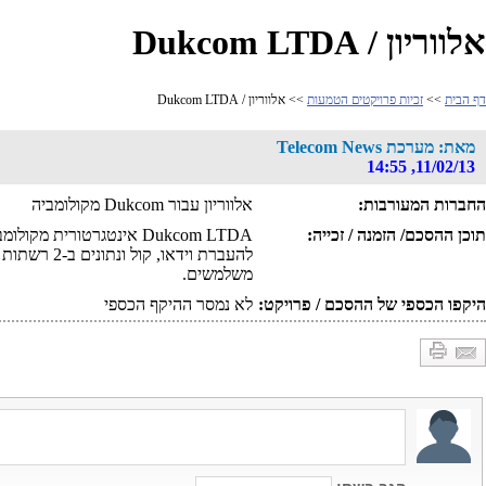
אלווריון / Dukcom LTDA
דף הבית
>>
זכיות פרויקטים הטמעות
>> אלווריון / Dukcom LTDA
מאת: מערכת Telecom News
11/02/13, 14:55
החברות המעורבות:
אלווריון עבור Dukcom מקולומביה
תוכן ההסכם/ הזמנה / זכייה:
להעברת וידאו
משלמשים.
היקפו הכספי של ההסכם / פרויקט:
לא נמסר ההיקף הכספי