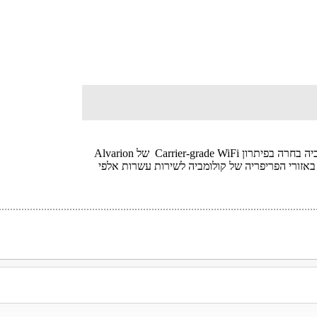
Dukcom LTDA אינטגרטורית מקולומביה בחרה בפיתרון Carrier-grade WiFi של Alvarion
, קול ונתונים ב-2 רשתות באזורי הפריפריה של קולומביה לשירות עשרות אלפי