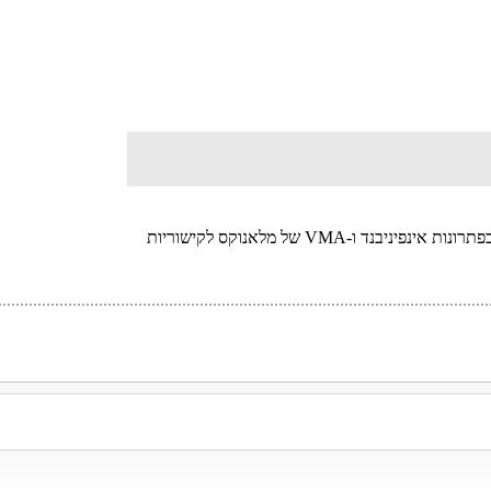
בורסת הנגזרים החדשה בלונדון בחרה בפתרונות אינפיניבנד ו-VMA של מלאנוקס לקישוריות