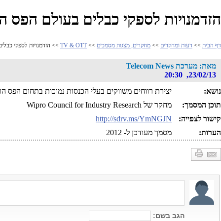
הזדמנויות לספקי כבלים בעולם הפס ה
דף הבית
>>
דעות ומחקרים
>>
מחקרים, מצגות מסמכים
>>
TV & OTT
>> הזדמנויות לספקי כבלי
מאת: מערכת Telecom News
23/02/13, 20:30
נושא:
יצירת רווחים משווקים בעלי הכנסות נמוכות בתחום הפס הרחב
תוכן המסמך:
מחקר של Wipro Council for Industry Research
קישור לצפייה:
http://sdrv.ms/YmNGJN
הערות:
מסמך מעודכן ל- 2012